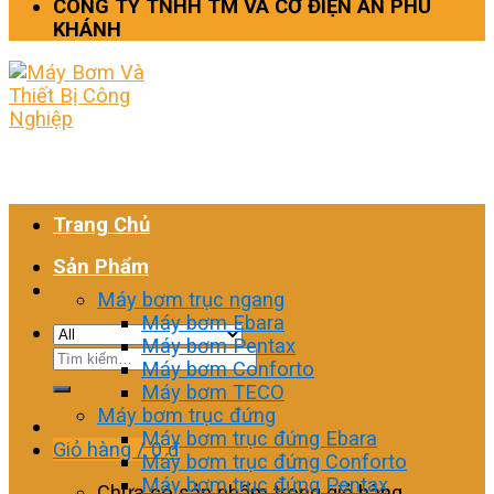
CÔNG TY TNHH TM VÀ CƠ ĐIỆN AN PHÚ
KHÁNH
Trang Chủ
Sản Phẩm
Máy bơm trục ngang
Máy bơm Ebara
Máy bơm Pentax
Tìm
Máy bơm Conforto
kiếm:
Máy bơm TECO
Máy bơm trục đứng
Máy bơm trục đứng Ebara
Giỏ hàng /
0
₫
Máy bơm trục đứng Conforto
Máy bơm trục đứng Pentax
Chưa có sản phẩm trong giỏ hàng.