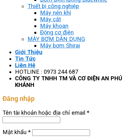
Thiết bị công nghiệp
Máy nén khí
Máy cắt
Máy khoan
Động cơ điện
MÁY BƠM DÂN DỤNG
Máy bơm Shirai
Giới Thiệu
Tin Tức
Liên Hệ
HOTLINE : 0973 244 687
CÔNG TY TNHH TM VÀ CƠ ĐIỆN AN PHÚ
KHÁNH
Đăng nhập
Tên tài khoản hoặc địa chỉ email
*
Mật khẩu
*