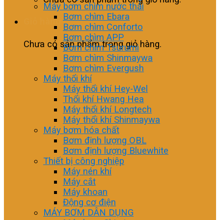
Máy bơm chìm nước thải
Bơm chìm Ebara
Giỏ hàng
Bơm chìm Conforto
Bơm chìm APP
Chưa có sản phẩm trong giỏ hàng.
Bơm chìm Tsurumi
Bơm chìm Shinmaywa
Bơm chìm Evergush
Máy thổi khí
Máy thổi khí Hey-Wel
Thổi khí Hwang Hea
Máy thổi khí Longtech
Máy thổi khí Shinmaywa
Máy bơm hóa chất
Bơm định lượng OBL
Bơm định lượng Bluewhite
Thiết bị công nghiệp
Máy nén khí
Máy cắt
Máy khoan
Động cơ điện
MÁY BƠM DÂN DỤNG