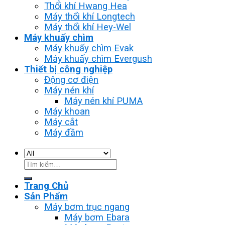
Thổi khí Hwang Hea
Máy thổi khí Longtech
Máy thổi khí Hey-Wel
Máy khuấy chìm
Máy khuấy chìm Evak
Máy khuấy chìm Evergush
Thiết bị công nghiệp
Động cơ điện
Máy nén khí
Máy nén khí PUMA
Máy khoan
Máy cắt
Máy đầm
Tìm
kiếm:
Trang Chủ
Sản Phẩm
Máy bơm trục ngang
Máy bơm Ebara