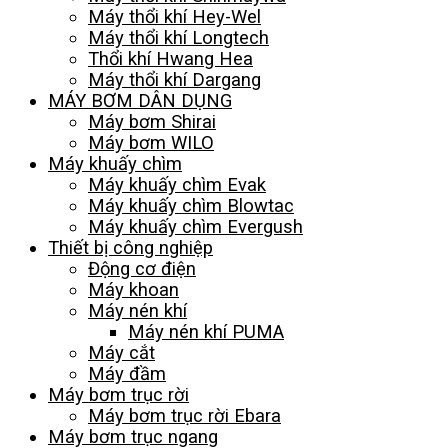
Máy thổi khí Hey-Wel
Máy thổi khí Longtech
Thổi khí Hwang Hea
Máy thổi khí Dargang
MÁY BƠM DÂN DỤNG
Máy bơm Shirai
Máy bơm WILO
Máy khuấy chìm
Máy khuấy chìm Evak
Máy khuấy chìm Blowtac
Máy khuấy chìm Evergush
Thiết bị công nghiệp
Động cơ điện
Máy khoan
Máy nén khí
Máy nén khí PUMA
Máy cắt
Máy đầm
Máy bơm trục rời
Máy bơm trục rời Ebara
Máy bơm trục ngang