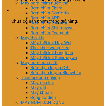
Máy bơm chìm nước thải
Bơm chìm Ebara
Giỏ hàng
Bơm chìm Conforto
Bơm chìm APP
Chưa có sản phẩm trong giỏ hàng.
Bơm chìm Tsurumi
Bơm chìm Shinmaywa
Bơm chìm Evergush
Máy thổi khí
Máy thổi khí Hey-Wel
Thổi khí Hwang Hea
Máy thổi khí Longtech
Máy thổi khí Shinmaywa
Máy bơm hóa chất
Bơm định lượng OBL
Bơm định lượng Bluewhite
Thiết bị công nghiệp
Máy nén khí
Máy cắt
Máy khoan
Động cơ điện
MÁY BƠM DÂN DỤNG