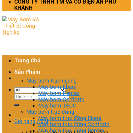
CÔNG TY TNHH TM VÀ CƠ ĐIỆN AN PHÚ
KHÁNH
Trang Chủ
Sản Phẩm
Máy bơm trục ngang
Máy bơm Ebara
Máy bơm Pentax
Tìm
Máy bơm Conforto
kiếm:
Máy bơm TECO
Máy bơm trục đứng
Máy bơm trục đứng Ebara
Giỏ hàng /
0
₫
Máy bơm trục đứng Conforto
Máy bơm trục đứng Pentax
Chưa có sản phẩm trong giỏ hàng.