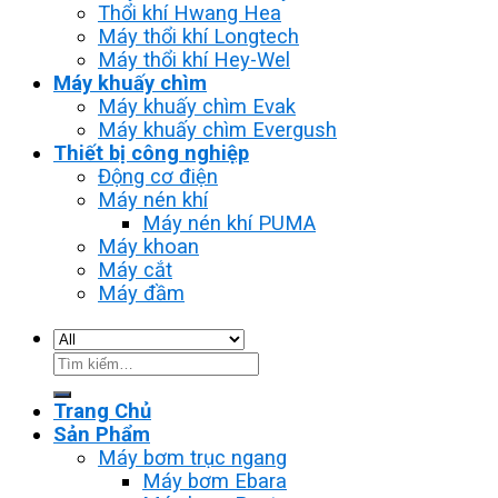
Thổi khí Hwang Hea
Máy thổi khí Longtech
Máy thổi khí Hey-Wel
Máy khuấy chìm
Máy khuấy chìm Evak
Máy khuấy chìm Evergush
Thiết bị công nghiệp
Động cơ điện
Máy nén khí
Máy nén khí PUMA
Máy khoan
Máy cắt
Máy đầm
Tìm
kiếm:
Trang Chủ
Sản Phẩm
Máy bơm trục ngang
Máy bơm Ebara