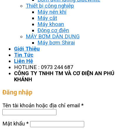
Thiết bị công nghiệp
Máy nén khí
Máy cắt
Máy khoan
Động cơ điện
MÁY BƠM DÂN DỤNG
Máy bơm Shirai
Giới Thiệu
Tin Tức
Liên Hệ
HOTLINE : 0973 244 687
CÔNG TY TNHH TM VÀ CƠ ĐIỆN AN PHÚ
KHÁNH
Đăng nhập
Tên tài khoản hoặc địa chỉ email
*
Mật khẩu
*