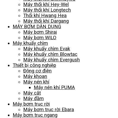
Máy thổi khí Hey-Wel
Máy thổi khí Longtech
Thổi khí Hwang Hea
Máy thổi khí Dargang
MÁY BƠM DÂN DỤNG
Máy bơm Shirai
Máy bơm WILO
Máy khuấy chìm
Máy khuấy chìm Evak
Máy khuấy chìm Blowtac
Máy khuấy chìm Evergush
Thiết bị công nghiệp
Động cơ điện
Máy khoan
Máy nén khí
Máy nén khí PUMA
Máy cắt
Máy đầm
Máy bơm trục rời
Máy bơm trục rời Ebara
Máy bơm trục ngang