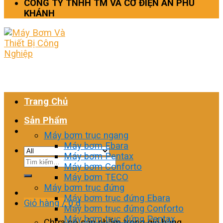
CÔNG TY TNHH TM VÀ CƠ ĐIỆN AN PHÚ
KHÁNH
Trang Chủ
Sản Phẩm
Máy bơm trục ngang
Máy bơm Ebara
Máy bơm Pentax
Tìm
Máy bơm Conforto
kiếm:
Máy bơm TECO
Máy bơm trục đứng
Máy bơm trục đứng Ebara
Giỏ hàng /
0
₫
Máy bơm trục đứng Conforto
Máy bơm trục đứng Pentax
Chưa có sản phẩm trong giỏ hàng.