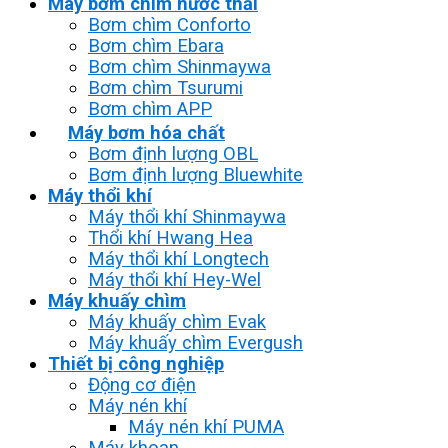
Máy bơm chìm nước thải
Bơm chìm Conforto
Bơm chìm Ebara
Bơm chìm Shinmaywa
Bơm chìm Tsurumi
Bơm chìm APP
Máy bơm hóa chất
Bơm định lượng OBL
Bơm định lượng Bluewhite
Máy thổi khí
Máy thổi khí Shinmaywa
Thổi khí Hwang Hea
Máy thổi khí Longtech
Máy thổi khí Hey-Wel
Máy khuấy chìm
Máy khuấy chìm Evak
Máy khuấy chìm Evergush
Thiết bị công nghiệp
Động cơ điện
Máy nén khí
Máy nén khí PUMA
Máy khoan