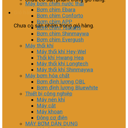
Máy bơm chìm nước thải
Bơm chìm Ebara
Giỏ hàng
Bơm chìm Conforto
Bơm chìm APP
Chưa có sản phẩm trong giỏ hàng.
Bơm chìm Tsurumi
Bơm chìm Shinmaywa
Bơm chìm Evergush
Máy thổi khí
Máy thổi khí Hey-Wel
Thổi khí Hwang Hea
Máy thổi khí Longtech
Máy thổi khí Shinmaywa
Máy bơm hóa chất
Bơm định lượng OBL
Bơm định lượng Bluewhite
Thiết bị công nghiệp
Máy nén khí
Máy cắt
Máy khoan
Động cơ điện
MÁY BƠM DÂN DỤNG