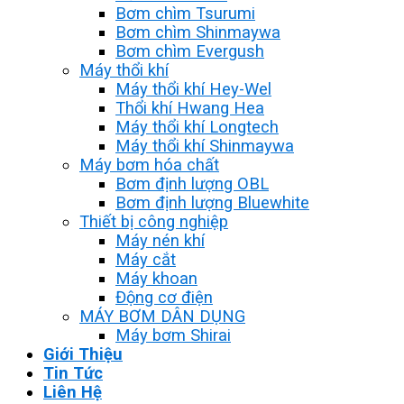
Bơm chìm Tsurumi
Bơm chìm Shinmaywa
Bơm chìm Evergush
Máy thổi khí
Máy thổi khí Hey-Wel
Thổi khí Hwang Hea
Máy thổi khí Longtech
Máy thổi khí Shinmaywa
Máy bơm hóa chất
Bơm định lượng OBL
Bơm định lượng Bluewhite
Thiết bị công nghiệp
Máy nén khí
Máy cắt
Máy khoan
Động cơ điện
MÁY BƠM DÂN DỤNG
Máy bơm Shirai
Giới Thiệu
Tin Tức
Liên Hệ