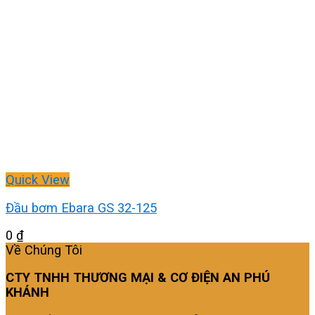
Quick View
Đầu bơm Ebara GS 32-125
0
₫
Về Chúng Tôi
CTY TNHH THƯƠNG MẠI & CƠ ĐIỆN AN PHÚ
KHÁNH