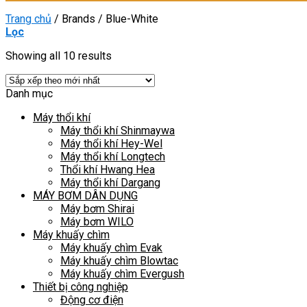
Trang chủ
/
Brands
/
Blue-White
Lọc
Showing all 10 results
Danh mục
Máy thổi khí
Máy thổi khí Shinmaywa
Máy thổi khí Hey-Wel
Máy thổi khí Longtech
Thổi khí Hwang Hea
Máy thổi khí Dargang
MÁY BƠM DÂN DỤNG
Máy bơm Shirai
Máy bơm WILO
Máy khuấy chìm
Máy khuấy chìm Evak
Máy khuấy chìm Blowtac
Máy khuấy chìm Evergush
Thiết bị công nghiệp
Động cơ điện