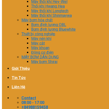
Máy thổi khí Hey-Wel
Thổi khí Hwang Hea
Máy thổi khí Longtech
Máy thổi khí Shinmaywa
Máy bơm hóa chất
Bơm định lượng OBL
Bơm định lượng Bluewhite
Thiết bị công nghiệp
Máy nén khí
Máy cắt
Máy khoan
Động cơ điện
MÁY BƠM DÂN DỤNG
Máy bơm Shirai
Giới Thiệu
Tin Tức
Liên Hệ
Contact
08:00 - 17:00
+84988159458