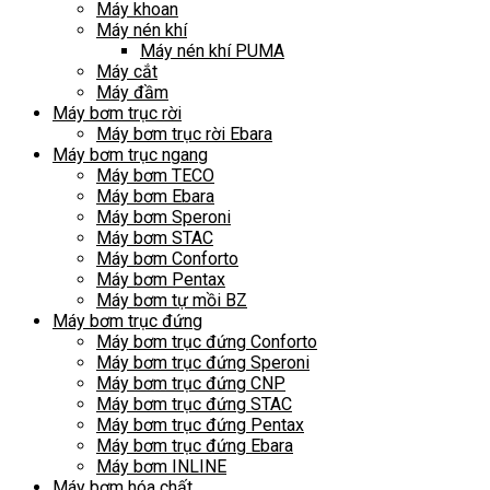
Máy khoan
Máy nén khí
Máy nén khí PUMA
Máy cắt
Máy đầm
Máy bơm trục rời
Máy bơm trục rời Ebara
Máy bơm trục ngang
Máy bơm TECO
Máy bơm Ebara
Máy bơm Speroni
Máy bơm STAC
Máy bơm Conforto
Máy bơm Pentax
Máy bơm tự mồi BZ
Máy bơm trục đứng
Máy bơm trục đứng Conforto
Máy bơm trục đứng Speroni
Máy bơm trục đứng CNP
Máy bơm trục đứng STAC
Máy bơm trục đứng Pentax
Máy bơm trục đứng Ebara
Máy bơm INLINE
Máy bơm hóa chất