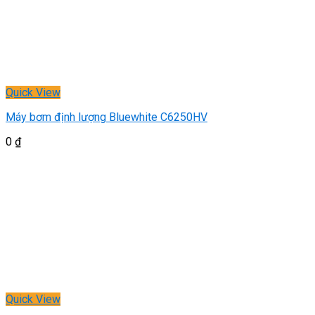
Quick View
Máy bơm định lượng Bluewhite C6250HV
0
₫
Quick View