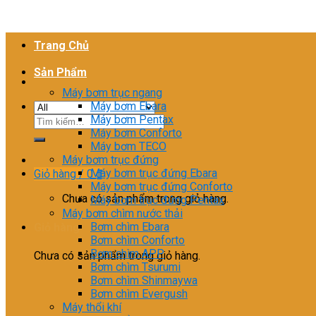
Trang Chủ
Sản Phẩm
Máy bơm trục ngang
Máy bơm Ebara
Máy bơm Pentax
Tìm
Máy bơm Conforto
kiếm:
Máy bơm TECO
Máy bơm trục đứng
Máy bơm trục đứng Ebara
Giỏ hàng /
0
₫
Máy bơm trục đứng Conforto
Chưa có sản phẩm trong giỏ hàng.
Máy bơm trục đứng Pentax
Máy bơm chìm nước thải
Bơm chìm Ebara
Giỏ hàng
Bơm chìm Conforto
Bơm chìm APP
Chưa có sản phẩm trong giỏ hàng.
Bơm chìm Tsurumi
Bơm chìm Shinmaywa
Bơm chìm Evergush
Máy thổi khí