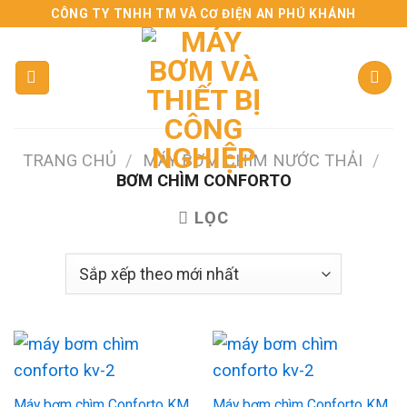
Skip
CÔNG TY TNHH TM VÀ CƠ ĐIỆN AN PHÚ KHÁNH
to
content
TRANG CHỦ
/
MÁY BƠM CHÌM NƯỚC THẢI
/
BƠM CHÌM CONFORTO
LỌC
Máy bơm chìm Conforto KM
Máy bơm chìm Conforto KM