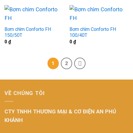
Bơm chìm Conforto FH
Bơm chìm Conforto FH
150/50T
100/40T
0
₫
0
₫
1
2
VỀ CHÚNG TÔI
CTY TNHH THƯƠNG MẠI & CƠ ĐIỆN AN PHÚ
KHÁNH