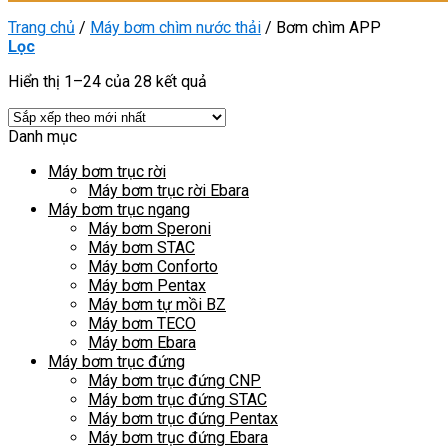
Trang chủ
/
Máy bơm chìm nước thải
/
Bơm chìm APP
Lọc
Hiển thị 1–24 của 28 kết quả
Danh mục
Máy bơm trục rời
Máy bơm trục rời Ebara
Máy bơm trục ngang
Máy bơm Speroni
Máy bơm STAC
Máy bơm Conforto
Máy bơm Pentax
Máy bơm tự mồi BZ
Máy bơm TECO
Máy bơm Ebara
Máy bơm trục đứng
Máy bơm trục đứng CNP
Máy bơm trục đứng STAC
Máy bơm trục đứng Pentax
Máy bơm trục đứng Ebara