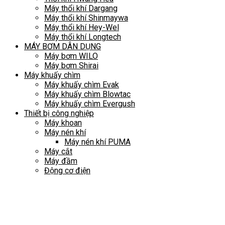
Máy thổi khí Dargang
Máy thổi khí Shinmaywa
Máy thổi khí Hey-Wel
Máy thổi khí Longtech
MÁY BƠM DÂN DỤNG
Máy bơm WILO
Máy bơm Shirai
Máy khuấy chìm
Máy khuấy chìm Evak
Máy khuấy chìm Blowtac
Máy khuấy chìm Evergush
Thiết bị công nghiệp
Máy khoan
Máy nén khí
Máy nén khí PUMA
Máy cắt
Máy đầm
Động cơ điện