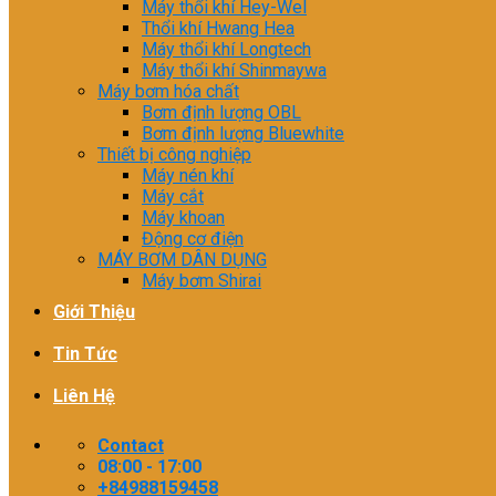
Máy thổi khí Hey-Wel
Thổi khí Hwang Hea
Máy thổi khí Longtech
Máy thổi khí Shinmaywa
Máy bơm hóa chất
Bơm định lượng OBL
Bơm định lượng Bluewhite
Thiết bị công nghiệp
Máy nén khí
Máy cắt
Máy khoan
Động cơ điện
MÁY BƠM DÂN DỤNG
Máy bơm Shirai
Giới Thiệu
Tin Tức
Liên Hệ
Contact
08:00 - 17:00
+84988159458