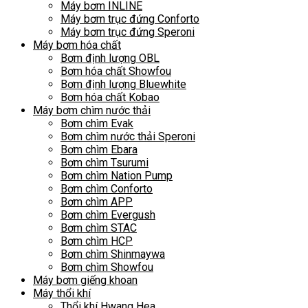
Máy bơm INLINE
Máy bơm trục đứng Conforto
Máy bơm trục đứng Speroni
Máy bơm hóa chất
Bơm định lượng OBL
Bơm hóa chất Showfou
Bơm định lượng Bluewhite
Bơm hóa chất Kobao
Máy bơm chìm nước thải
Bơm chìm Evak
Bơm chìm nước thải Speroni
Bơm chìm Ebara
Bơm chìm Tsurumi
Bơm chìm Nation Pump
Bơm chìm Conforto
Bơm chìm APP
Bơm chìm Evergush
Bơm chìm STAC
Bơm chìm HCP
Bơm chìm Shinmaywa
Bơm chìm Showfou
Máy bơm giếng khoan
Máy thổi khí
Thổi khí Hwang Hea