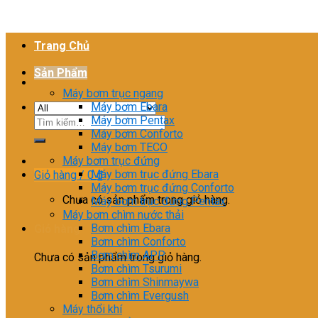
Trang Chủ
Sản Phẩm
Máy bơm trục ngang
Máy bơm Ebara
Máy bơm Pentax
Tìm
Máy bơm Conforto
kiếm:
Máy bơm TECO
Máy bơm trục đứng
Máy bơm trục đứng Ebara
Giỏ hàng /
0
₫
Máy bơm trục đứng Conforto
Chưa có sản phẩm trong giỏ hàng.
Máy bơm trục đứng Pentax
Máy bơm chìm nước thải
Bơm chìm Ebara
Giỏ hàng
Bơm chìm Conforto
Bơm chìm APP
Chưa có sản phẩm trong giỏ hàng.
Bơm chìm Tsurumi
Bơm chìm Shinmaywa
Bơm chìm Evergush
Máy thổi khí