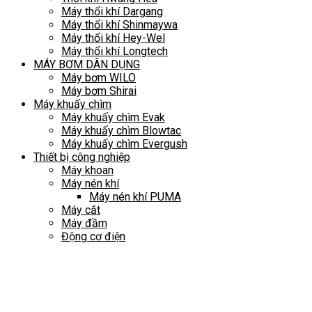
Máy thổi khí Dargang
Máy thổi khí Shinmaywa
Máy thổi khí Hey-Wel
Máy thổi khí Longtech
MÁY BƠM DÂN DỤNG
Máy bơm WILO
Máy bơm Shirai
Máy khuấy chìm
Máy khuấy chìm Evak
Máy khuấy chìm Blowtac
Máy khuấy chìm Evergush
Thiết bị công nghiệp
Máy khoan
Máy nén khí
Máy nén khí PUMA
Máy cắt
Máy đầm
Động cơ điện