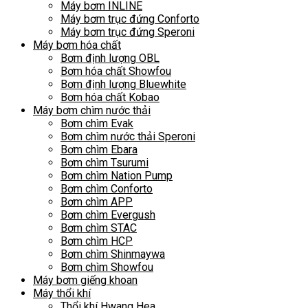
Máy bơm INLINE
Máy bơm trục đứng Conforto
Máy bơm trục đứng Speroni
Máy bơm hóa chất
Bơm định lượng OBL
Bơm hóa chất Showfou
Bơm định lượng Bluewhite
Bơm hóa chất Kobao
Máy bơm chìm nước thải
Bơm chìm Evak
Bơm chìm nước thải Speroni
Bơm chìm Ebara
Bơm chìm Tsurumi
Bơm chìm Nation Pump
Bơm chìm Conforto
Bơm chìm APP
Bơm chìm Evergush
Bơm chìm STAC
Bơm chìm HCP
Bơm chìm Shinmaywa
Bơm chìm Showfou
Máy bơm giếng khoan
Máy thổi khí
Thổi khí Hwang Hea