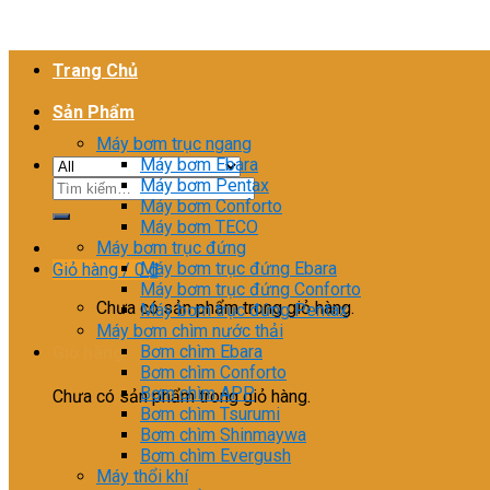
Trang Chủ
Sản Phẩm
Máy bơm trục ngang
Máy bơm Ebara
Máy bơm Pentax
Tìm
Máy bơm Conforto
kiếm:
Máy bơm TECO
Máy bơm trục đứng
Máy bơm trục đứng Ebara
Giỏ hàng /
0
₫
Máy bơm trục đứng Conforto
Chưa có sản phẩm trong giỏ hàng.
Máy bơm trục đứng Pentax
Máy bơm chìm nước thải
Bơm chìm Ebara
Giỏ hàng
Bơm chìm Conforto
Bơm chìm APP
Chưa có sản phẩm trong giỏ hàng.
Bơm chìm Tsurumi
Bơm chìm Shinmaywa
Bơm chìm Evergush
Máy thổi khí