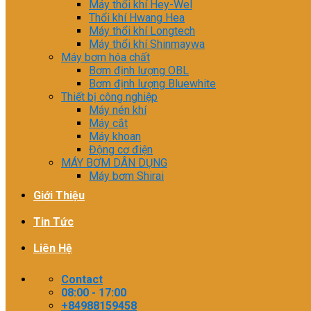
Máy thổi khí Hey-Wel
Thổi khí Hwang Hea
Máy thổi khí Longtech
Máy thổi khí Shinmaywa
Máy bơm hóa chất
Bơm định lượng OBL
Bơm định lượng Bluewhite
Thiết bị công nghiệp
Máy nén khí
Máy cắt
Máy khoan
Động cơ điện
MÁY BƠM DÂN DỤNG
Máy bơm Shirai
Giới Thiệu
Tin Tức
Liên Hệ
Contact
08:00 - 17:00
+84988159458