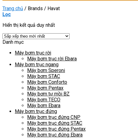
Trang chủ
/
Brands
/
Havat
Lọc
Hiển thị kết quả duy nhất
Danh mục
Máy bơm trục rời
Máy bơm trục rời Ebara
Máy bơm trục ngang
Máy bơm Speroni
Máy bơm STAC
Máy bơm Conforto
Máy bơm Pentax
Máy bơm tự mồi BZ
Máy bơm TECO
Máy bơm Ebara
Máy bơm trục đứng
Máy bơm trục đứng CNP
Máy bơm trục đứng STAC
Máy bơm trục đứng Pentax
Máy bơm trục đứng Ebara