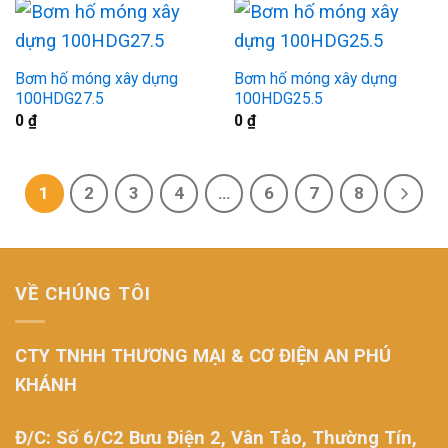
Bơm hố móng xây dựng
Bơm hố móng xây dựng
100HDG27.5
100HDG25.5
0
₫
0
₫
1
2
3
4
…
6
7
8
VỀ CHÚNG TÔI
CTY TNHH THƯƠNG MẠI & CƠ ĐIỆN AN PHÚ
KHÁNH
Đ/C: Số 6/C2 Bưu Điện 2, Vân Tảo, Thường Tín,