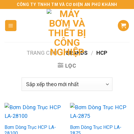
Skip
CÔNG TY TNHH TM VÀ CƠ ĐIỆN AN PHÚ KHÁNH
to
content
TRANG CHỦ
/
BRANDS
/
HCP
LỌC
Bơm Dòng Trục HCP LA-
Bơm Dòng Trục HCP LA-
28100
2875