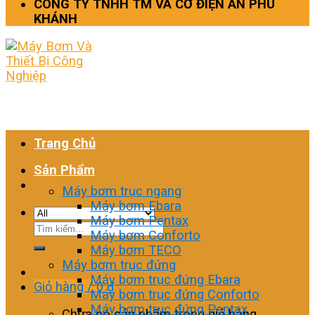
CÔNG TY TNHH TM VÀ CƠ ĐIỆN AN PHÚ
KHÁNH
Trang Chủ
Sản Phẩm
Máy bơm trục ngang
Máy bơm Ebara
Máy bơm Pentax
Tìm
Máy bơm Conforto
kiếm:
Máy bơm TECO
Máy bơm trục đứng
Máy bơm trục đứng Ebara
Giỏ hàng /
0
₫
Máy bơm trục đứng Conforto
Máy bơm trục đứng Pentax
Chưa có sản phẩm trong giỏ hàng.