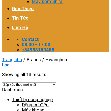
Máy bơm Shirai
Giới Thiệu
Tin Tức
Liên Hệ
Contact
08:00 - 17:00
+84988159458
Trang chủ
/
Brands
/
Hwanghea
Lọc
Showing all 13 results
Danh mục
Thiết bị công nghiệp
Động cơ điện
Máy khoan