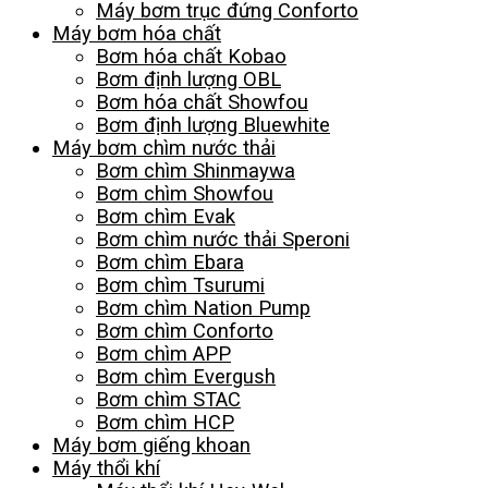
Máy bơm trục đứng Conforto
Máy bơm hóa chất
Bơm hóa chất Kobao
Bơm định lượng OBL
Bơm hóa chất Showfou
Bơm định lượng Bluewhite
Máy bơm chìm nước thải
Bơm chìm Shinmaywa
Bơm chìm Showfou
Bơm chìm Evak
Bơm chìm nước thải Speroni
Bơm chìm Ebara
Bơm chìm Tsurumi
Bơm chìm Nation Pump
Bơm chìm Conforto
Bơm chìm APP
Bơm chìm Evergush
Bơm chìm STAC
Bơm chìm HCP
Máy bơm giếng khoan
Máy thổi khí