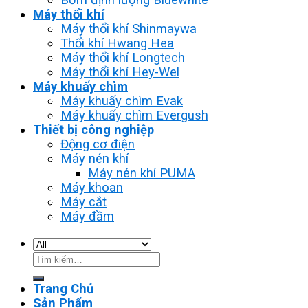
Máy thổi khí
Máy thổi khí Shinmaywa
Thổi khí Hwang Hea
Máy thổi khí Longtech
Máy thổi khí Hey-Wel
Máy khuấy chìm
Máy khuấy chìm Evak
Máy khuấy chìm Evergush
Thiết bị công nghiệp
Động cơ điện
Máy nén khí
Máy nén khí PUMA
Máy khoan
Máy cắt
Máy đầm
Tìm
kiếm:
Trang Chủ
Sản Phẩm