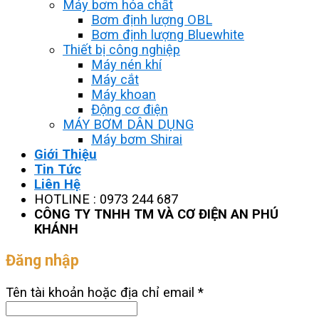
Máy bơm hóa chất
Bơm định lượng OBL
Bơm định lượng Bluewhite
Thiết bị công nghiệp
Máy nén khí
Máy cắt
Máy khoan
Động cơ điện
MÁY BƠM DÂN DỤNG
Máy bơm Shirai
Giới Thiệu
Tin Tức
Liên Hệ
HOTLINE : 0973 244 687
CÔNG TY TNHH TM VÀ CƠ ĐIỆN AN PHÚ
KHÁNH
Đăng nhập
Tên tài khoản hoặc địa chỉ email
*