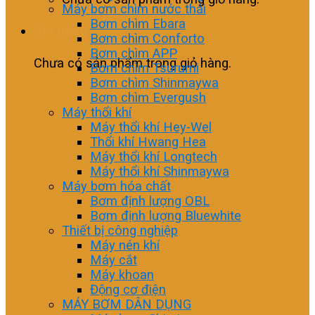
Máy bơm chìm nước thải
Bơm chìm Ebara
Giỏ hàng
Bơm chìm Conforto
Bơm chìm APP
Chưa có sản phẩm trong giỏ hàng.
Bơm chìm Tsurumi
Bơm chìm Shinmaywa
Bơm chìm Evergush
Máy thổi khí
Máy thổi khí Hey-Wel
Thổi khí Hwang Hea
Máy thổi khí Longtech
Máy thổi khí Shinmaywa
Máy bơm hóa chất
Bơm định lượng OBL
Bơm định lượng Bluewhite
Thiết bị công nghiệp
Máy nén khí
Máy cắt
Máy khoan
Động cơ điện
MÁY BƠM DÂN DỤNG