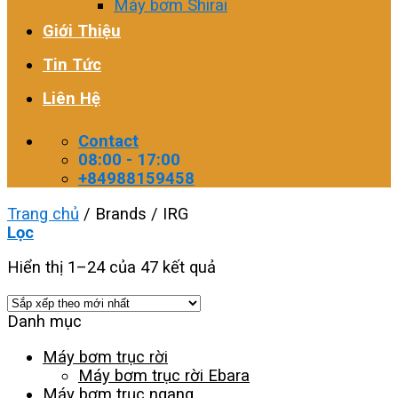
Máy bơm Shirai
Giới Thiệu
Tin Tức
Liên Hệ
Contact
08:00 - 17:00
+84988159458
Trang chủ
/
Brands
/
IRG
Lọc
Hiển thị 1–24 của 47 kết quả
Danh mục
Máy bơm trục rời
Máy bơm trục rời Ebara
Máy bơm trục ngang