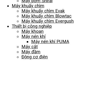
Máy bơm Shirai
Máy khuấy chìm
Máy khuấy chìm Evak
Máy khuấy chìm Blowtac
Máy khuấy chìm Evergush
Thiết bị công nghiệp
Máy khoan
Máy nén khí
Máy nén khí PUMA
Máy cắt
Máy đầm
Động cơ điện