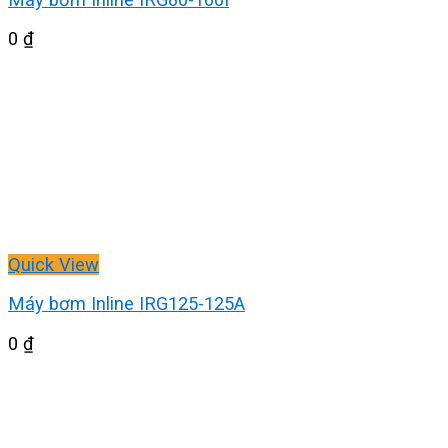
0
₫
Quick View
Máy bơm Inline IRG125-125A
0
₫