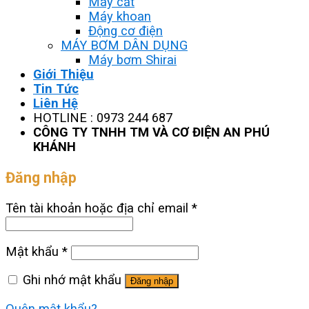
Máy cắt
Máy khoan
Động cơ điện
MÁY BƠM DÂN DỤNG
Máy bơm Shirai
Giới Thiệu
Tin Tức
Liên Hệ
HOTLINE : 0973 244 687
CÔNG TY TNHH TM VÀ CƠ ĐIỆN AN PHÚ
KHÁNH
Đăng nhập
Tên tài khoản hoặc địa chỉ email
*
Mật khẩu
*
Ghi nhớ mật khẩu
Đăng nhập
Quên mật khẩu?