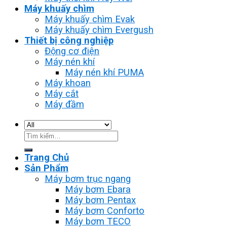
Máy khuấy chìm
Máy khuấy chìm Evak
Máy khuấy chìm Evergush
Thiết bị công nghiệp
Động cơ điện
Máy nén khí
Máy nén khí PUMA
Máy khoan
Máy cắt
Máy đầm
Tìm
kiếm:
Trang Chủ
Sản Phẩm
Máy bơm trục ngang
Máy bơm Ebara
Máy bơm Pentax
Máy bơm Conforto
Máy bơm TECO