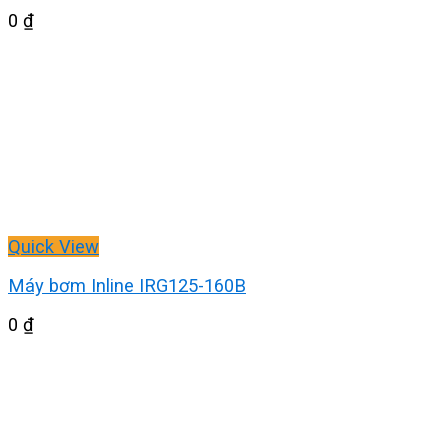
0
₫
Quick View
Máy bơm Inline IRG125-160B
0
₫