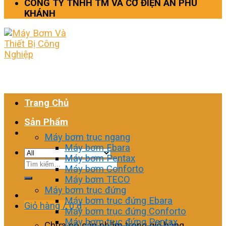
CÔNG TY TNHH TM VÀ CƠ ĐIỆN AN PHÚ
KHÁNH
Trang Chủ
Sản Phẩm
Máy bơm trục ngang
Máy bơm Ebara
Máy bơm Pentax
Tìm
Máy bơm Conforto
kiếm:
Máy bơm TECO
Máy bơm trục đứng
Máy bơm trục đứng Ebara
Giỏ hàng /
0
₫
Máy bơm trục đứng Conforto
Máy bơm trục đứng Pentax
Chưa có sản phẩm trong giỏ hàng.