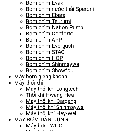
Bơm chìm Evak
Bơm chìm nước thải Speroni
Bơm chìm Ebara
Bơm chìm Tsurumi
Bơm chìm Nation Pump
Bơm chìm Conforto
Bơm chìm APP
Bơm chìm Evergush
Bơm chìm STAC
Bơm chìm HCP
Bơm chìm Shinmaywa
Bơm chìm Showfou
Máy bơm giếng khoan
Máy thổi khí
Máy thổi khí Longtech
Thổi khí Hwang Hea
Máy thổi khí Dargang
Máy thổi khí Shinmaywa
Máy thổi khí Hey-Wel
MÁY BƠM DÂN DỤNG
Máy bơm WILO