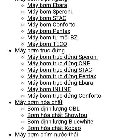
Máy bơm Ebara
Máy bơm Speroni
Máy bơm STAC
Máy bơm Conforto
Máy bơm Pentax
Máy bơm tự mồi BZ
Máy bơm TECO
Máy bơm trục đứng
Máy bơm trục đứng Speroni
Máy bơm trục đứng CNP
Máy bơm trục đứng STAC
Máy bơm trục đứng Pentax
Máy bơm trục đứng Ebara
Máy bơm INLINE
Máy bơm trục đứng Conforto
Máy bơm hóa chất
Bơm định lượng OBL
Bơm hóa chất Showfou
Bơm định lượng Bluewhite
Bơm hóa chất Kobao
Máy bơm chìm nước thải