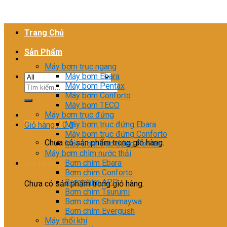
Trang Chủ
Sản Phẩm
Máy bơm trục ngang
Máy bơm Ebara
Máy bơm Pentax
Tìm
Máy bơm Conforto
kiếm:
Máy bơm TECO
Máy bơm trục đứng
Máy bơm trục đứng Ebara
Giỏ hàng /
0
₫
Máy bơm trục đứng Conforto
Chưa có sản phẩm trong giỏ hàng.
Máy bơm trục đứng Pentax
Máy bơm chìm nước thải
Bơm chìm Ebara
Giỏ hàng
Bơm chìm Conforto
Bơm chìm APP
Chưa có sản phẩm trong giỏ hàng.
Bơm chìm Tsurumi
Bơm chìm Shinmaywa
Bơm chìm Evergush
Máy thổi khí