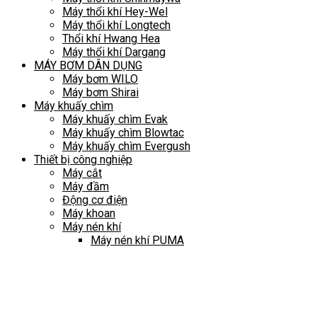
Máy thổi khí Hey-Wel
Máy thổi khí Longtech
Thổi khí Hwang Hea
Máy thổi khí Dargang
MÁY BƠM DÂN DỤNG
Máy bơm WILO
Máy bơm Shirai
Máy khuấy chìm
Máy khuấy chìm Evak
Máy khuấy chìm Blowtac
Máy khuấy chìm Evergush
Thiết bị công nghiệp
Máy cắt
Máy đầm
Động cơ điện
Máy khoan
Máy nén khí
Máy nén khí PUMA