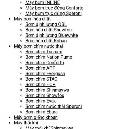
Máy bơm INLINE
Máy bơm trục đứng Conforto
Máy bơm trục đứng Speroni
Máy bơm hóa chất
Bơm định lượng OBL
Bơm hóa chất Showfou
Bơm định lượng Bluewhite
Bơm hóa chất Kobao
Máy bơm chìm nước thải
Bơm chìm Tsurumi
Bơm chìm Nation Pump
Bơm chìm Conforto
Bơm chìm APP
Bơm chìm Evergush
Bơm chìm STAC
Bơm chìm HCP
Bơm chìm Shinmaywa
Bơm chìm Showfou
Bơm chìm Evak
Bơm chìm nước thải Speroni
Bơm chìm Ebara
Máy bơm giếng khoan
Máy thổi khí
Máy thổi khí Shinmaywa