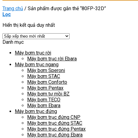
Trang chủ
/
Sản phẩm được gắn thẻ “80FP-32D”
Lọc
Hiển thị kết quả duy nhất
Danh mục
Máy bơm trục rời
Máy bơm trục rời Ebara
Máy bơm trục ngang
Máy bơm Speroni
Máy bơm STAC
Máy bơm Conforto
Máy bơm Pentax
Máy bơm tự mồi BZ
Máy bơm TECO
Máy bơm Ebara
Máy bơm trục đứng
Máy bơm trục đứng CNP
Máy bơm trục đứng STAC
Máy bơm trục đứng Pentax
Máy bơm trục đứng Ebara