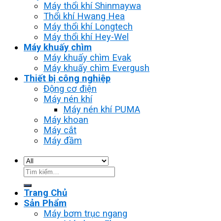
Máy thổi khí Shinmaywa
Thổi khí Hwang Hea
Máy thổi khí Longtech
Máy thổi khí Hey-Wel
Máy khuấy chìm
Máy khuấy chìm Evak
Máy khuấy chìm Evergush
Thiết bị công nghiệp
Động cơ điện
Máy nén khí
Máy nén khí PUMA
Máy khoan
Máy cắt
Máy đầm
Tìm
kiếm:
Trang Chủ
Sản Phẩm
Máy bơm trục ngang