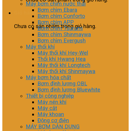
Máy bơm chìm nước thải
Bơm chìm Ebara
Giỏ hàng
Bơm chìm Conforto
Bơm chìm APP
Chưa có sản phẩm trong giỏ hàng.
Bơm chìm Tsurumi
Bơm chìm Shinmaywa
Bơm chìm Evergush
Máy thổi khí
Máy thổi khí Hey-Wel
Thổi khí Hwang Hea
Máy thổi khí Longtech
Máy thổi khí Shinmaywa
Máy bơm hóa chất
Bơm định lượng OBL
Bơm định lượng Bluewhite
Thiết bị công nghiệp
Máy nén khí
Máy cắt
Máy khoan
Động cơ điện
MÁY BƠM DÂN DỤNG