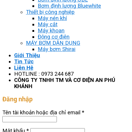
Bơm định lượng Bluewhite
Thiết bị công nghiệp
Máy nén khí
Máy cắt
Máy khoan
Động cơ điện
MÁY BƠM DÂN DỤNG
Máy bơm Shirai
Giới Thiệu
Tin Tức
Liên Hệ
HOTLINE : 0973 244 687
CÔNG TY TNHH TM VÀ CƠ ĐIỆN AN PHÚ
KHÁNH
Đăng nhập
Tên tài khoản hoặc địa chỉ email
*
Mật khẩu
*