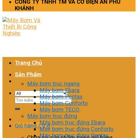
CÔNG TY TNHH TM VÀ CƠ ĐIỆN AN PHÚ
KHÁNH
Trang Chủ
Sản Phẩm
Máy bơm trục ngang
Máy bơm Ebara
Máy bơm Pentax
Tìm
Máy bơm Conforto
kiếm:
Máy bơm TECO
Máy bơm trục đứng
Máy bơm trục đứng Ebara
Giỏ hàng /
0
₫
Máy bơm trục đứng Conforto
Máy bơm trục đứng Pentax
Chưa có sản phẩm trong giỏ hàng.