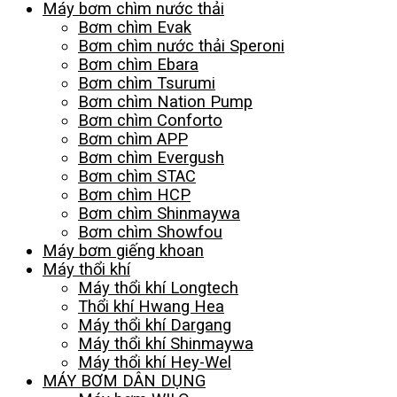
Máy bơm chìm nước thải
Bơm chìm Evak
Bơm chìm nước thải Speroni
Bơm chìm Ebara
Bơm chìm Tsurumi
Bơm chìm Nation Pump
Bơm chìm Conforto
Bơm chìm APP
Bơm chìm Evergush
Bơm chìm STAC
Bơm chìm HCP
Bơm chìm Shinmaywa
Bơm chìm Showfou
Máy bơm giếng khoan
Máy thổi khí
Máy thổi khí Longtech
Thổi khí Hwang Hea
Máy thổi khí Dargang
Máy thổi khí Shinmaywa
Máy thổi khí Hey-Wel
MÁY BƠM DÂN DỤNG