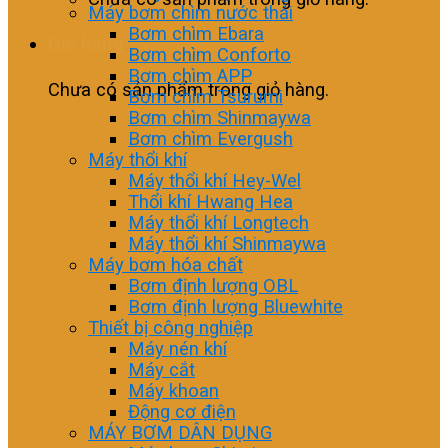
Máy bơm chìm nước thải
Bơm chìm Ebara
Giỏ hàng
Bơm chìm Conforto
Bơm chìm APP
Chưa có sản phẩm trong giỏ hàng.
Bơm chìm Tsurumi
Bơm chìm Shinmaywa
Bơm chìm Evergush
Máy thổi khí
Máy thổi khí Hey-Wel
Thổi khí Hwang Hea
Máy thổi khí Longtech
Máy thổi khí Shinmaywa
Máy bơm hóa chất
Bơm định lượng OBL
Bơm định lượng Bluewhite
Thiết bị công nghiệp
Máy nén khí
Máy cắt
Máy khoan
Động cơ điện
MÁY BƠM DÂN DỤNG