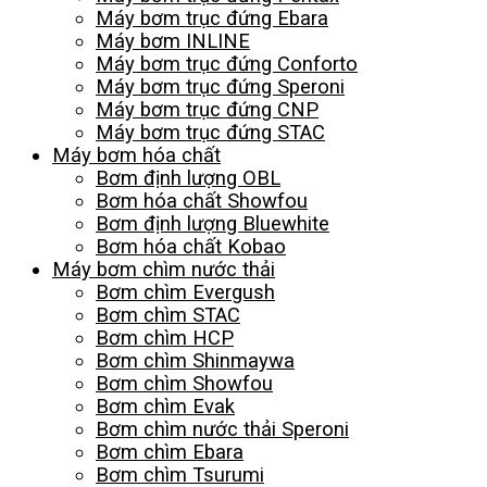
Máy bơm trục đứng Ebara
Máy bơm INLINE
Máy bơm trục đứng Conforto
Máy bơm trục đứng Speroni
Máy bơm trục đứng CNP
Máy bơm trục đứng STAC
Máy bơm hóa chất
Bơm định lượng OBL
Bơm hóa chất Showfou
Bơm định lượng Bluewhite
Bơm hóa chất Kobao
Máy bơm chìm nước thải
Bơm chìm Evergush
Bơm chìm STAC
Bơm chìm HCP
Bơm chìm Shinmaywa
Bơm chìm Showfou
Bơm chìm Evak
Bơm chìm nước thải Speroni
Bơm chìm Ebara
Bơm chìm Tsurumi