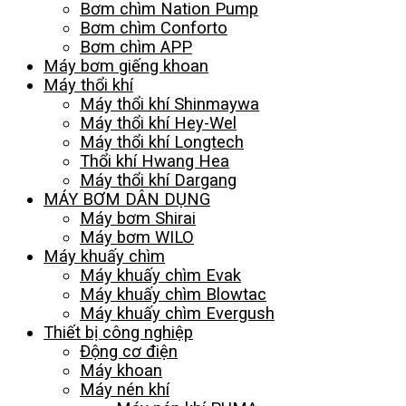
Bơm chìm Nation Pump
Bơm chìm Conforto
Bơm chìm APP
Máy bơm giếng khoan
Máy thổi khí
Máy thổi khí Shinmaywa
Máy thổi khí Hey-Wel
Máy thổi khí Longtech
Thổi khí Hwang Hea
Máy thổi khí Dargang
MÁY BƠM DÂN DỤNG
Máy bơm Shirai
Máy bơm WILO
Máy khuấy chìm
Máy khuấy chìm Evak
Máy khuấy chìm Blowtac
Máy khuấy chìm Evergush
Thiết bị công nghiệp
Động cơ điện
Máy khoan
Máy nén khí