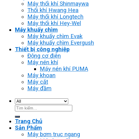
Máy thổi khí Shinmaywa
Thổi khí Hwang Hea
Máy thổi khí Longtech
Máy thổi khí Hey-Wel
Máy khuấy chìm
Máy khuấy chìm Evak
Máy khuấy chìm Evergush
Thiết bị công nghiệp
Động cơ điện
Máy nén khí
Máy nén khí PUMA
Máy khoan
Máy cắt
Máy đầm
Tìm
kiếm:
Trang Chủ
Sản Phẩm
Máy bơm trục ngang