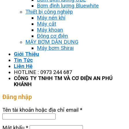
Bơm định lượng Bluewhite
Thiết bị công nghiệp
Máy nén khí
Máy cắt
Máy khoan
Động cơ điện
MÁY BƠM DÂN DỤNG
Máy bơm Shirai
Giới Thiệu
Tin Tức
Liên Hệ
HOTLINE : 0973 244 687
CÔNG TY TNHH TM VÀ CƠ ĐIỆN AN PHÚ
KHÁNH
Đăng nhập
Tên tài khoản hoặc địa chỉ email
*
Mật khẩu
*