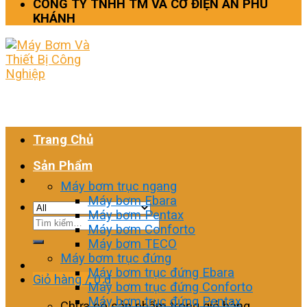
CÔNG TY TNHH TM VÀ CƠ ĐIỆN AN PHÚ
KHÁNH
Trang Chủ
Sản Phẩm
Máy bơm trục ngang
Máy bơm Ebara
Máy bơm Pentax
Tìm
Máy bơm Conforto
kiếm:
Máy bơm TECO
Máy bơm trục đứng
Máy bơm trục đứng Ebara
Giỏ hàng /
0
₫
Máy bơm trục đứng Conforto
Máy bơm trục đứng Pentax
Chưa có sản phẩm trong giỏ hàng.