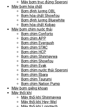
Máy bơm trục đứng Speroni
Máy bơm hóa chất
Bơm định lượng OBL
Bơm hóa chất Showfou
Bơm định lượng Bluewhite
Bơm hóa chất Kobao
Máy bơm chìm nước thải
Bơm chìm Conforto
Bơm chìm APP
Bơm chìm Evergush
Bơm chìm STAC
Bơm chìm HCP
Bơm chìm Shinmaywa
Bơm chìm Showfou
Bơm chìm Evak
Bơm chìm nước thải Speroni
Bơm chìm Ebara
Bơm chìm Tsurumi
Bơm chìm Nation Pump
Máy bơm giếng khoan
Máy thổi khí
Máy thổi khí Shinmaywa
Máy thổi khí Hey-Wel
Máy thổi khí Longtech