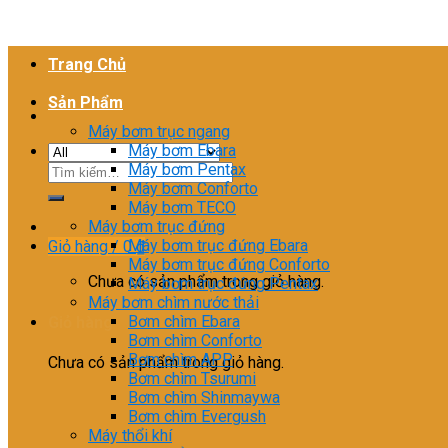
Trang Chủ
Sản Phẩm
Máy bơm trục ngang
Máy bơm Ebara
Máy bơm Pentax
Tìm
Máy bơm Conforto
kiếm:
Máy bơm TECO
Máy bơm trục đứng
Máy bơm trục đứng Ebara
Giỏ hàng /
0
₫
Máy bơm trục đứng Conforto
Chưa có sản phẩm trong giỏ hàng.
Máy bơm trục đứng Pentax
Máy bơm chìm nước thải
Bơm chìm Ebara
Giỏ hàng
Bơm chìm Conforto
Bơm chìm APP
Chưa có sản phẩm trong giỏ hàng.
Bơm chìm Tsurumi
Bơm chìm Shinmaywa
Bơm chìm Evergush
Máy thổi khí