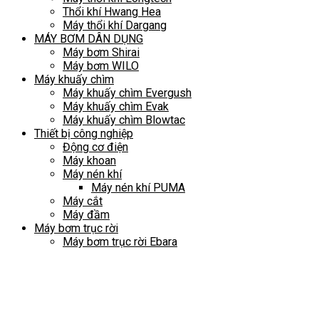
Thổi khí Hwang Hea
Máy thổi khí Dargang
MÁY BƠM DÂN DỤNG
Máy bơm Shirai
Máy bơm WILO
Máy khuấy chìm
Máy khuấy chìm Evergush
Máy khuấy chìm Evak
Máy khuấy chìm Blowtac
Thiết bị công nghiệp
Động cơ điện
Máy khoan
Máy nén khí
Máy nén khí PUMA
Máy cắt
Máy đầm
Máy bơm trục rời
Máy bơm trục rời Ebara