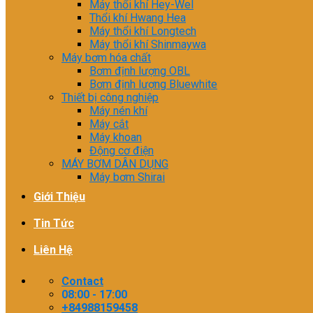
Máy thổi khí Hey-Wel
Thổi khí Hwang Hea
Máy thổi khí Longtech
Máy thổi khí Shinmaywa
Máy bơm hóa chất
Bơm định lượng OBL
Bơm định lượng Bluewhite
Thiết bị công nghiệp
Máy nén khí
Máy cắt
Máy khoan
Động cơ điện
MÁY BƠM DÂN DỤNG
Máy bơm Shirai
Giới Thiệu
Tin Tức
Liên Hệ
Contact
08:00 - 17:00
+84988159458