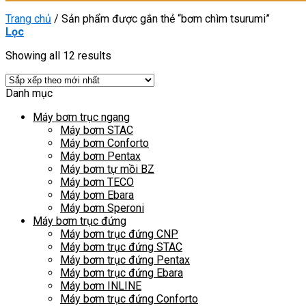
Trang chủ
/
Sản phẩm được gắn thẻ “bơm chìm tsurumi”
Lọc
Showing all 12 results
Danh mục
Máy bơm trục ngang
Máy bơm STAC
Máy bơm Conforto
Máy bơm Pentax
Máy bơm tự mồi BZ
Máy bơm TECO
Máy bơm Ebara
Máy bơm Speroni
Máy bơm trục đứng
Máy bơm trục đứng CNP
Máy bơm trục đứng STAC
Máy bơm trục đứng Pentax
Máy bơm trục đứng Ebara
Máy bơm INLINE
Máy bơm trục đứng Conforto