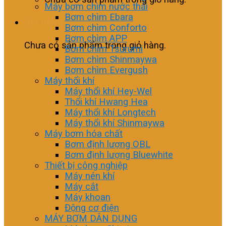
Máy bơm chìm nước thải
Bơm chìm Ebara
Giỏ hàng
Bơm chìm Conforto
Bơm chìm APP
Chưa có sản phẩm trong giỏ hàng.
Bơm chìm Tsurumi
Bơm chìm Shinmaywa
Bơm chìm Evergush
Máy thổi khí
Máy thổi khí Hey-Wel
Thổi khí Hwang Hea
Máy thổi khí Longtech
Máy thổi khí Shinmaywa
Máy bơm hóa chất
Bơm định lượng OBL
Bơm định lượng Bluewhite
Thiết bị công nghiệp
Máy nén khí
Máy cắt
Máy khoan
Động cơ điện
MÁY BƠM DÂN DỤNG