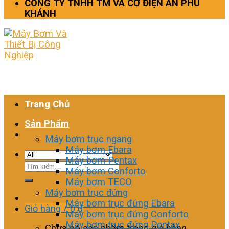
CÔNG TY TNHH TM VÀ CƠ ĐIỆN AN PHÚ
KHÁNH
Trang Chủ
Sản Phẩm
Máy bơm trục ngang
Máy bơm Ebara
Máy bơm Pentax
Tìm
Máy bơm Conforto
kiếm:
Máy bơm TECO
Máy bơm trục đứng
Máy bơm trục đứng Ebara
Giỏ hàng /
0
₫
Máy bơm trục đứng Conforto
Máy bơm trục đứng Pentax
Chưa có sản phẩm trong giỏ hàng.