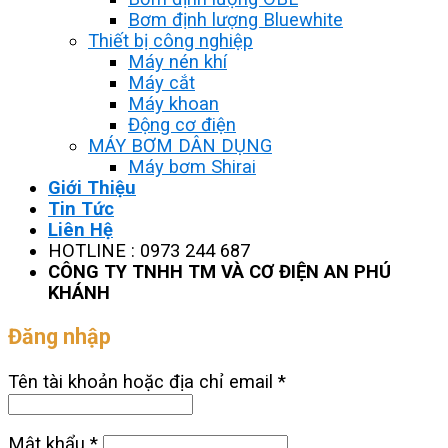
Bơm định lượng Bluewhite
Thiết bị công nghiệp
Máy nén khí
Máy cắt
Máy khoan
Động cơ điện
MÁY BƠM DÂN DỤNG
Máy bơm Shirai
Giới Thiệu
Tin Tức
Liên Hệ
HOTLINE : 0973 244 687
CÔNG TY TNHH TM VÀ CƠ ĐIỆN AN PHÚ
KHÁNH
Đăng nhập
Tên tài khoản hoặc địa chỉ email
*
Mật khẩu
*