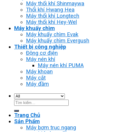
Máy thổi khí Shinmaywa
Thổi khí Hwang Hea
Máy thổi khí Longtech
Máy thổi khí Hey-Wel
Máy khuấy chìm
Máy khuấy chìm Evak
Máy khuấy chìm Evergush
Thiết bị công nghiệp
Động cơ điện
Máy nén khí
Máy nén khí PUMA
Máy khoan
Máy cắt
Máy đầm
Tìm
kiếm:
Trang Chủ
Sản Phẩm
Máy bơm trục ngang