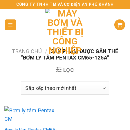
Skip
CÔNG TY TNHH TM VÀ CƠ ĐIỆN AN PHÚ KHÁNH
to
content
TRANG CHỦ
/
SẢN PHẨM ĐƯỢC GẮN THẺ
“BƠM LY TÂM PENTAX CM65-125A”
LỌC
Bơm ly tâm Pentax CM65-