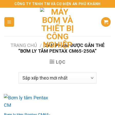
Skip
CÔNG TY TNHH TM VÀ CƠ ĐIỆN AN PHÚ KHÁNH
to
content
TRANG CHỦ
/
SẢN PHẨM ĐƯỢC GẮN THẺ
“BƠM LY TÂM PENTAX CM65-250A”
LỌC
Bơm ly tâm Pentax CM65-