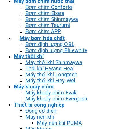
Máy bơm chìm nước thải
Bơm chìm Conforto
Bơm chìm Ebara
Bơm chìm Shinmaywa
Bơm chìm Tsurumi
Bơm chìm APP
Máy bơm hóa chất
Bơm định lượng OBL
Bơm định lượng Bluewhite
Máy thổi khí
Máy thổi khí Shinmaywa
Thổi khí Hwang Hea
Máy thổi khí Longtech
Máy thổi khí Hey-Wel
Máy khuấy chìm
Máy khuấy chìm Evak
Máy khuấy chìm Evergush
Thiết bị công nghiệp
Động cơ điện
Máy nén khí
Máy nén khí PUMA
Máy khoan