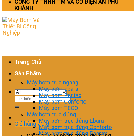
CÔNG TY TNHH TM VÀ CƠ ĐIỆN AN PHÚ
KHÁNH
Trang Chủ
Sản Phẩm
Máy bơm trục ngang
Máy bơm Ebara
Máy bơm Pentax
Tìm
Máy bơm Conforto
kiếm:
Máy bơm TECO
Máy bơm trục đứng
Máy bơm trục đứng Ebara
Giỏ hàng /
0
₫
Máy bơm trục đứng Conforto
Máy bơm trục đứng Pentax
Chưa có sản phẩm trong giỏ hàng.