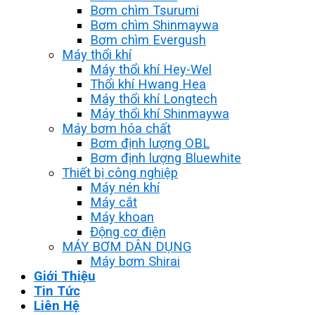
Bơm chìm Tsurumi
Bơm chìm Shinmaywa
Bơm chìm Evergush
Máy thổi khí
Máy thổi khí Hey-Wel
Thổi khí Hwang Hea
Máy thổi khí Longtech
Máy thổi khí Shinmaywa
Máy bơm hóa chất
Bơm định lượng OBL
Bơm định lượng Bluewhite
Thiết bị công nghiệp
Máy nén khí
Máy cắt
Máy khoan
Động cơ điện
MÁY BƠM DÂN DỤNG
Máy bơm Shirai
Giới Thiệu
Tin Tức
Liên Hệ