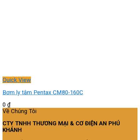
Quick View
Bơm ly tâm Pentax CM80-160C
0
₫
Về Chúng Tôi
CTY TNHH THƯƠNG MẠI & CƠ ĐIỆN AN PHÚ
KHÁNH