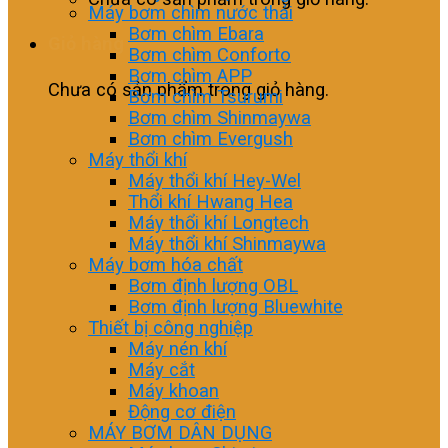
Máy bơm chìm nước thải
Bơm chìm Ebara
Giỏ hàng
Bơm chìm Conforto
Bơm chìm APP
Chưa có sản phẩm trong giỏ hàng.
Bơm chìm Tsurumi
Bơm chìm Shinmaywa
Bơm chìm Evergush
Máy thổi khí
Máy thổi khí Hey-Wel
Thổi khí Hwang Hea
Máy thổi khí Longtech
Máy thổi khí Shinmaywa
Máy bơm hóa chất
Bơm định lượng OBL
Bơm định lượng Bluewhite
Thiết bị công nghiệp
Máy nén khí
Máy cắt
Máy khoan
Động cơ điện
MÁY BƠM DÂN DỤNG