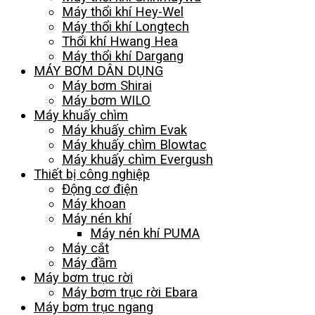
Máy thổi khí Hey-Wel
Máy thổi khí Longtech
Thổi khí Hwang Hea
Máy thổi khí Dargang
MÁY BƠM DÂN DỤNG
Máy bơm Shirai
Máy bơm WILO
Máy khuấy chìm
Máy khuấy chìm Evak
Máy khuấy chìm Blowtac
Máy khuấy chìm Evergush
Thiết bị công nghiệp
Động cơ điện
Máy khoan
Máy nén khí
Máy nén khí PUMA
Máy cắt
Máy đầm
Máy bơm trục rời
Máy bơm trục rời Ebara
Máy bơm trục ngang