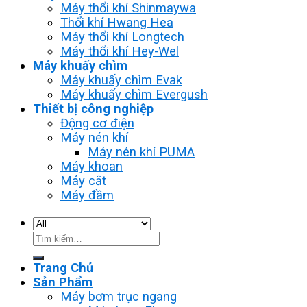
Máy thổi khí Shinmaywa
Thổi khí Hwang Hea
Máy thổi khí Longtech
Máy thổi khí Hey-Wel
Máy khuấy chìm
Máy khuấy chìm Evak
Máy khuấy chìm Evergush
Thiết bị công nghiệp
Động cơ điện
Máy nén khí
Máy nén khí PUMA
Máy khoan
Máy cắt
Máy đầm
Tìm
kiếm:
Trang Chủ
Sản Phẩm
Máy bơm trục ngang