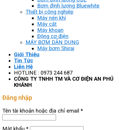
Bơm định lượng Bluewhite
Thiết bị công nghiệp
Máy nén khí
Máy cắt
Máy khoan
Động cơ điện
MÁY BƠM DÂN DỤNG
Máy bơm Shirai
Giới Thiệu
Tin Tức
Liên Hệ
HOTLINE : 0973 244 687
CÔNG TY TNHH TM VÀ CƠ ĐIỆN AN PHÚ
KHÁNH
Đăng nhập
Tên tài khoản hoặc địa chỉ email
*
Mật khẩu
*