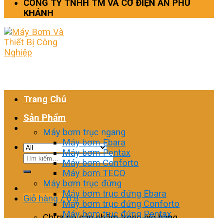
CÔNG TY TNHH TM VÀ CƠ ĐIỆN AN PHÚ
KHÁNH
Trang Chủ
Sản Phẩm
Máy bơm trục ngang
Máy bơm Ebara
Máy bơm Pentax
Tìm
Máy bơm Conforto
kiếm:
Máy bơm TECO
Máy bơm trục đứng
Máy bơm trục đứng Ebara
Giỏ hàng /
0
₫
Máy bơm trục đứng Conforto
Máy bơm trục đứng Pentax
Chưa có sản phẩm trong giỏ hàng.