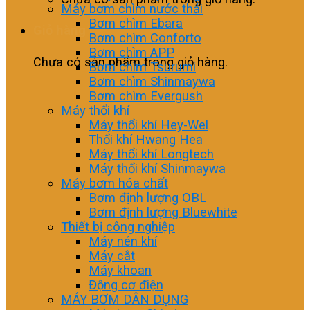
Máy bơm chìm nước thải
Bơm chìm Ebara
Giỏ hàng
Bơm chìm Conforto
Bơm chìm APP
Chưa có sản phẩm trong giỏ hàng.
Bơm chìm Tsurumi
Bơm chìm Shinmaywa
Bơm chìm Evergush
Máy thổi khí
Máy thổi khí Hey-Wel
Thổi khí Hwang Hea
Máy thổi khí Longtech
Máy thổi khí Shinmaywa
Máy bơm hóa chất
Bơm định lượng OBL
Bơm định lượng Bluewhite
Thiết bị công nghiệp
Máy nén khí
Máy cắt
Máy khoan
Động cơ điện
MÁY BƠM DÂN DỤNG