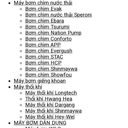
Máy bơm chìm nước thải
Bơm chìm Evak
Bơm chìm nước thải Speroni
Bơm chìm Ebara
Bơm chìm Tsurumi
Bơm chìm Nation Pump
Bơm chìm Conforto
Bơm chìm APP
Bơm chìm Evergush
Bơm chìm STAC
Bơm chìm HCP
Bơm chìm Shinmaywa
Bơm chìm Showfou
Máy bơm giếng khoan
Máy thổi khí
Máy thổi khí Longtech
Thổi khí Hwang Hea
Máy thổi khí Dargang
Máy thổi khí Shinmaywa
Máy thổi khí Hey-Wel
MÁY BƠM DÂN DỤNG