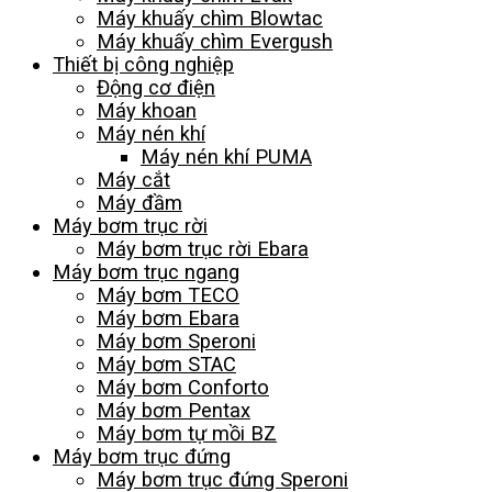
Máy khuấy chìm Blowtac
Máy khuấy chìm Evergush
Thiết bị công nghiệp
Động cơ điện
Máy khoan
Máy nén khí
Máy nén khí PUMA
Máy cắt
Máy đầm
Máy bơm trục rời
Máy bơm trục rời Ebara
Máy bơm trục ngang
Máy bơm TECO
Máy bơm Ebara
Máy bơm Speroni
Máy bơm STAC
Máy bơm Conforto
Máy bơm Pentax
Máy bơm tự mồi BZ
Máy bơm trục đứng
Máy bơm trục đứng Speroni