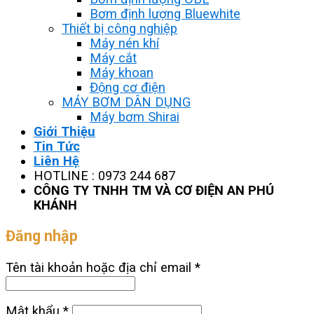
Bơm định lượng Bluewhite
Thiết bị công nghiệp
Máy nén khí
Máy cắt
Máy khoan
Động cơ điện
MÁY BƠM DÂN DỤNG
Máy bơm Shirai
Giới Thiệu
Tin Tức
Liên Hệ
HOTLINE : 0973 244 687
CÔNG TY TNHH TM VÀ CƠ ĐIỆN AN PHÚ
KHÁNH
Đăng nhập
Tên tài khoản hoặc địa chỉ email
*
Mật khẩu
*