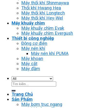
Máy thổi khí Shinmaywa
Thổi khí Hwang Hea
Máy thổi khí Longtech
Máy thổi khí Hey-Wel
Máy khuấy chìm
Máy khuấy chìm Evak
Máy khuấy chìm Evergush
Thiết bị công nghiệp
Động cơ điện
Máy nén khí
Máy nén khí PUMA
Máy khoan
Máy cắt
Máy đầm
Tìm
kiếm:
Trang Chủ
Sản Phẩm
Máy bơm trục ngang