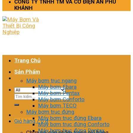
CÔNG TY TNHH TM VÀ CƠ ĐIỆN AN PHÚ
KHÁNH
Trang Chủ
Sản Phẩm
Máy bơm trục ngang
Máy bơm Ebara
Máy bơm Pentax
Tìm
Máy bơm Conforto
kiếm:
Máy bơm TECO
Máy bơm trục đứng
Máy bơm trục đứng Ebara
Giỏ hàng /
0
₫
Máy bơm trục đứng Conforto
Máy bơm trục đứng Pentax
Chưa có sản phẩm trong giỏ hàng.