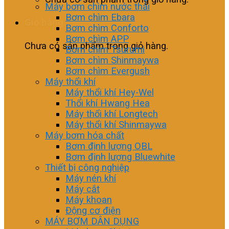
Máy bơm chìm nước thải
Bơm chìm Ebara
Giỏ hàng
Bơm chìm Conforto
Bơm chìm APP
Chưa có sản phẩm trong giỏ hàng.
Bơm chìm Tsurumi
Bơm chìm Shinmaywa
Bơm chìm Evergush
Máy thổi khí
Máy thổi khí Hey-Wel
Thổi khí Hwang Hea
Máy thổi khí Longtech
Máy thổi khí Shinmaywa
Máy bơm hóa chất
Bơm định lượng OBL
Bơm định lượng Bluewhite
Thiết bị công nghiệp
Máy nén khí
Máy cắt
Máy khoan
Động cơ điện
MÁY BƠM DÂN DỤNG