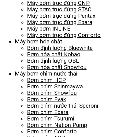
Máy bơm trục đứng CNP
Máy bơm trục đứng STAC
Máy bơm trục đứng Pentax
Máy bơm trục đứng Ebara
Máy bơm INLINE
Máy bơm trục đứng Conforto
Máy bơm hóa chất
Bơm định lượng Bluewhite
Bơm hóa chất Kobao
Bơm định lượng OBL
Bơm hóa chất Showfou
Máy bơm chìm nước thải
Bơm chìm HCP
Bơm chìm Shinmaywa
Bơm chìm Showfou
Bơm chìm Evak
Bơm chìm nước thải Speroni
Bơm chìm Ebara
Bơm chìm Tsurumi
Bơm chìm Nation Pump
Bơm chìm Conforto