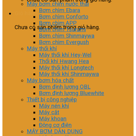
Máy bơm chìm nước thải
Bơm chìm Ebara
Giỏ hàng
Bơm chìm Conforto
Bơm chìm APP
Chưa có sản phẩm trong giỏ hàng.
Bơm chìm Tsurumi
Bơm chìm Shinmaywa
Bơm chìm Evergush
Máy thổi khí
Máy thổi khí Hey-Wel
Thổi khí Hwang Hea
Máy thổi khí Longtech
Máy thổi khí Shinmaywa
Máy bơm hóa chất
Bơm định lượng OBL
Bơm định lượng Bluewhite
Thiết bị công nghiệp
Máy nén khí
Máy cắt
Máy khoan
Động cơ điện
MÁY BƠM DÂN DỤNG