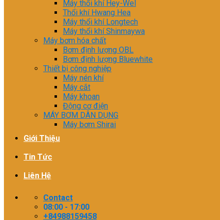
Máy thổi khí Hey-Wel
Thổi khí Hwang Hea
Máy thổi khí Longtech
Máy thổi khí Shinmaywa
Máy bơm hóa chất
Bơm định lượng OBL
Bơm định lượng Bluewhite
Thiết bị công nghiệp
Máy nén khí
Máy cắt
Máy khoan
Động cơ điện
MÁY BƠM DÂN DỤNG
Máy bơm Shirai
Giới Thiệu
Tin Tức
Liên Hệ
Contact
08:00 - 17:00
+84988159458