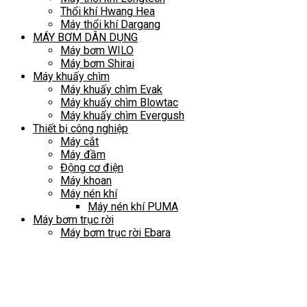
Thổi khí Hwang Hea
Máy thổi khí Dargang
MÁY BƠM DÂN DỤNG
Máy bơm WILO
Máy bơm Shirai
Máy khuấy chìm
Máy khuấy chìm Evak
Máy khuấy chìm Blowtac
Máy khuấy chìm Evergush
Thiết bị công nghiệp
Máy cắt
Máy đầm
Động cơ điện
Máy khoan
Máy nén khí
Máy nén khí PUMA
Máy bơm trục rời
Máy bơm trục rời Ebara