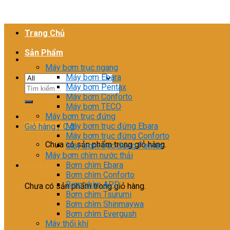
Trang Chủ
Sản Phẩm
Máy bơm trục ngang
Máy bơm Ebara
Máy bơm Pentax
Tìm
Máy bơm Conforto
kiếm:
Máy bơm TECO
Máy bơm trục đứng
Máy bơm trục đứng Ebara
Giỏ hàng /
0
₫
Máy bơm trục đứng Conforto
Chưa có sản phẩm trong giỏ hàng.
Máy bơm trục đứng Pentax
Máy bơm chìm nước thải
Bơm chìm Ebara
Giỏ hàng
Bơm chìm Conforto
Bơm chìm APP
Chưa có sản phẩm trong giỏ hàng.
Bơm chìm Tsurumi
Bơm chìm Shinmaywa
Bơm chìm Evergush
Máy thổi khí