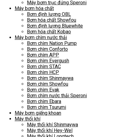
Máy bơm trục đứng Speroni
Máy bơm hóa chất
Bơm định lượng OBL
Bơm hóa chất Showfou
Bơm định lượng Bluewhite
Bơm hóa chất Kobao
Máy bơm chìm nước thải
Bơm chìm Nation Pump
Bơm chìm Conforto
Bơm chìm APP
Bơm chìm Evergush
Bơm chìm STAC
Bơm chìm HCP
Bơm chìm Shinmaywa
Bơm chìm Showfou
Bơm chìm Evak
Bơm chìm nước thải Speroni
Bơm chìm Ebara
Bơm chìm Tsurumi
Máy bơm giếng khoan
Máy thổi khí
Máy thổi khí Shinmaywa
Máy thổi khí Hey-Wel
Máy thổi khí Longtech