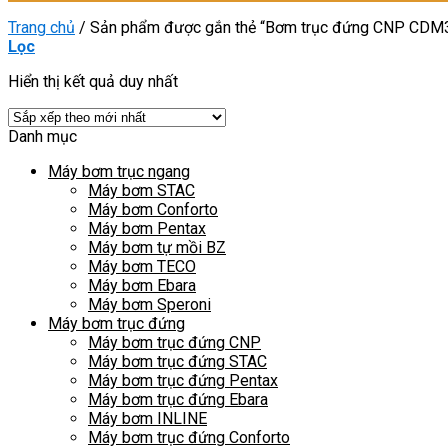
Trang chủ
/
Sản phẩm được gắn thẻ “Bơm trục đứng CNP CDM
Lọc
Hiển thị kết quả duy nhất
Danh mục
Máy bơm trục ngang
Máy bơm STAC
Máy bơm Conforto
Máy bơm Pentax
Máy bơm tự mồi BZ
Máy bơm TECO
Máy bơm Ebara
Máy bơm Speroni
Máy bơm trục đứng
Máy bơm trục đứng CNP
Máy bơm trục đứng STAC
Máy bơm trục đứng Pentax
Máy bơm trục đứng Ebara
Máy bơm INLINE
Máy bơm trục đứng Conforto