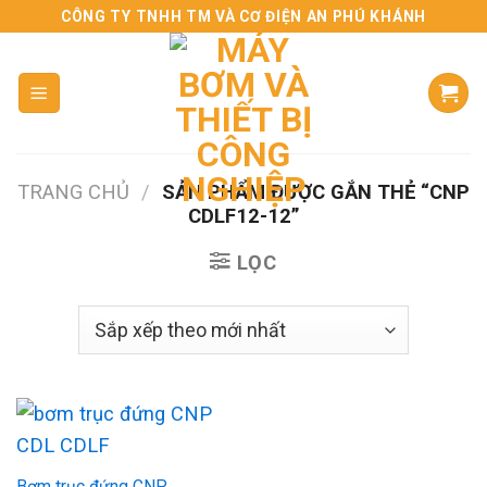
Skip
CÔNG TY TNHH TM VÀ CƠ ĐIỆN AN PHÚ KHÁNH
to
content
TRANG CHỦ
/
SẢN PHẨM ĐƯỢC GẮN THẺ “CNP
CDLF12-12”
LỌC
Bơm trục đứng CNP