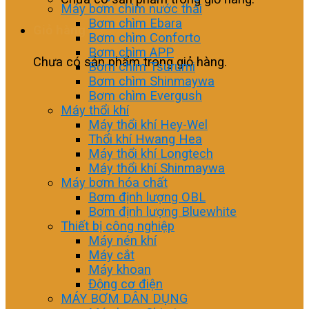
Máy bơm chìm nước thải
Bơm chìm Ebara
Giỏ hàng
Bơm chìm Conforto
Bơm chìm APP
Chưa có sản phẩm trong giỏ hàng.
Bơm chìm Tsurumi
Bơm chìm Shinmaywa
Bơm chìm Evergush
Máy thổi khí
Máy thổi khí Hey-Wel
Thổi khí Hwang Hea
Máy thổi khí Longtech
Máy thổi khí Shinmaywa
Máy bơm hóa chất
Bơm định lượng OBL
Bơm định lượng Bluewhite
Thiết bị công nghiệp
Máy nén khí
Máy cắt
Máy khoan
Động cơ điện
MÁY BƠM DÂN DỤNG