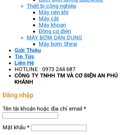
Thiết bị công nghiệp
Máy nén khí
Máy cắt
Máy khoan
Động cơ điện
MÁY BƠM DÂN DỤNG
Máy bơm Shirai
Giới Thiệu
Tin Tức
Liên Hệ
HOTLINE : 0973 244 687
CÔNG TY TNHH TM VÀ CƠ ĐIỆN AN PHÚ
KHÁNH
Đăng nhập
Tên tài khoản hoặc địa chỉ email
*
Mật khẩu
*