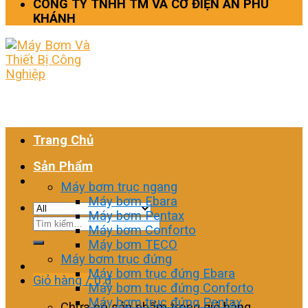
CÔNG TY TNHH TM VÀ CƠ ĐIỆN AN PHÚ
KHÁNH
Trang Chủ
Sản Phẩm
Máy bơm trục ngang
Máy bơm Ebara
Máy bơm Pentax
Tìm
Máy bơm Conforto
kiếm:
Máy bơm TECO
Máy bơm trục đứng
Máy bơm trục đứng Ebara
Giỏ hàng /
0
₫
Máy bơm trục đứng Conforto
Máy bơm trục đứng Pentax
Chưa có sản phẩm trong giỏ hàng.