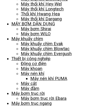
Máy thổi khí Hey-Wel
Máy thổi khí Longtech
Thổi khí Hwang Hea
Máy thổi khí Dargang
MÁY BƠM DÂN DỤNG
Máy bơm Shirai
Máy bơm WILO
Máy khuấy chìm
Máy khuấy chìm Evak
Máy khuấy chìm Blowtac
Máy khuấy chìm Evergush
Thiết bị công nghiệp
Động cơ điện
Máy khoan
Máy nén khí
Máy nén khí PUMA
Máy cắt
Máy đầm
Máy bơm trục rời
Máy bơm trục rời Ebara
Máy bơm trục ngang