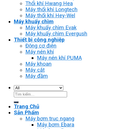
Thổi khí Hwang Hea
Máy thổi khí Longtech
Máy thổi khí Hey-Wel
Máy khuấy chìm
Máy khuấy chìm Evak
Máy khuấy chìm Evergush
Thiết bị công nghiệp
Động cơ điện
Máy nén khí
Máy nén khí PUMA
Máy khoan
Máy cắt
Máy đầm
Tìm
kiếm:
Trang Chủ
Sản Phẩm
Máy bơm trục ngang
Máy bơm Ebara