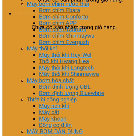
Máy bơm chìm nước thải
Bơm chìm Ebara
Giỏ hàng
Bơm chìm Conforto
Bơm chìm APP
Chưa có sản phẩm trong giỏ hàng.
Bơm chìm Tsurumi
Bơm chìm Shinmaywa
Bơm chìm Evergush
Máy thổi khí
Máy thổi khí Hey-Wel
Thổi khí Hwang Hea
Máy thổi khí Longtech
Máy thổi khí Shinmaywa
Máy bơm hóa chất
Bơm định lượng OBL
Bơm định lượng Bluewhite
Thiết bị công nghiệp
Máy nén khí
Máy cắt
Máy khoan
Động cơ điện
MÁY BƠM DÂN DỤNG