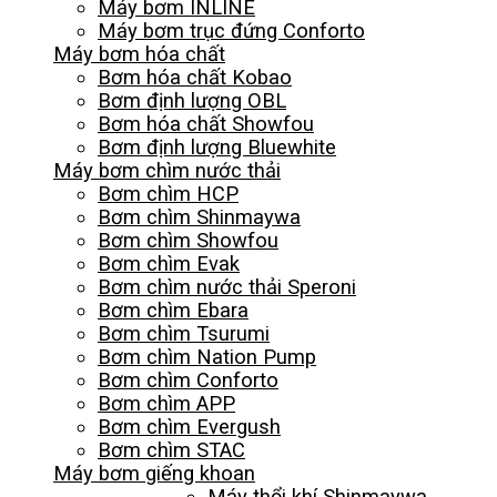
Máy bơm INLINE
Máy bơm trục đứng Conforto
Máy bơm hóa chất
Bơm hóa chất Kobao
Bơm định lượng OBL
Bơm hóa chất Showfou
Bơm định lượng Bluewhite
Máy bơm chìm nước thải
Bơm chìm HCP
Bơm chìm Shinmaywa
Bơm chìm Showfou
Bơm chìm Evak
Bơm chìm nước thải Speroni
Bơm chìm Ebara
Bơm chìm Tsurumi
Bơm chìm Nation Pump
Bơm chìm Conforto
Bơm chìm APP
Bơm chìm Evergush
Bơm chìm STAC
Máy bơm giếng khoan
Máy thổi khí Shinmaywa