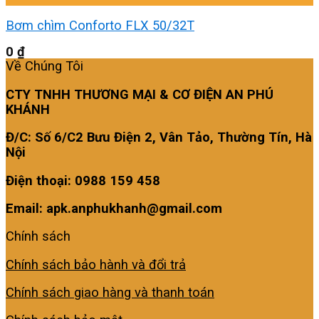
Bơm chìm Conforto FLX 50/32T
0
₫
Về Chúng Tôi
CTY TNHH THƯƠNG MẠI & CƠ ĐIỆN AN PHÚ
KHÁNH
Đ/C: Số 6/C2 Bưu Điện 2, Vân Tảo, Thường Tín, Hà
Nội
Điện thoại: 0988 159 458
Email: apk.anphukhanh@gmail.com
Chính sách
Chính sách bảo hành và đổi trả
Chính sách giao hàng và thanh toán