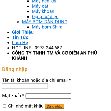
Máy nén khí
Máy cắt
Máy khoan
Động cơ điện
MÁY BƠM DÂN DỤNG
Máy bơm Shirai
Giới Thiệu
Tin Tức
Liên Hệ
HOTLINE : 0973 244 687
CÔNG TY TNHH TM VÀ CƠ ĐIỆN AN PHÚ
KHÁNH
Đăng nhập
Tên tài khoản hoặc địa chỉ email
*
Mật khẩu
*
Ghi nhớ mật khẩu
Đăng nhập