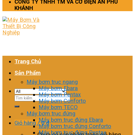
CÔNG TY TNHH TM VÀ CƠ ĐIỆN AN PHÚ
KHÁNH
Trang Chủ
Sản Phẩm
Máy bơm trục ngang
Máy bơm Ebara
Máy bơm Pentax
Tìm
Máy bơm Conforto
kiếm:
Máy bơm TECO
Máy bơm trục đứng
Máy bơm trục đứng Ebara
Giỏ hàng /
0
₫
Máy bơm trục đứng Conforto
Máy bơm trục đứng Pentax
Chưa có sản phẩm trong giỏ hàng.