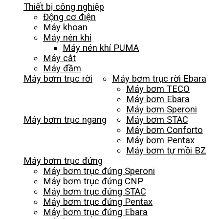
Thiết bị công nghiệp
Động cơ điện
Máy khoan
Máy nén khí
Máy nén khí PUMA
Máy cắt
Máy đầm
Máy bơm trục rời
Máy bơm trục rời Ebara
Máy bơm TECO
Máy bơm Ebara
Máy bơm Speroni
Máy bơm trục ngang
Máy bơm STAC
Máy bơm Conforto
Máy bơm Pentax
Máy bơm tự mồi BZ
Máy bơm trục đứng
Máy bơm trục đứng Speroni
Máy bơm trục đứng CNP
Máy bơm trục đứng STAC
Máy bơm trục đứng Pentax
Máy bơm trục đứng Ebara