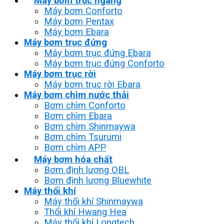
Máy bơm trục ngang
Máy bơm Conforto
Máy bơm Pentax
Máy bơm Ebara
Máy bơm trục đứng
Máy bơm trục đứng Ebara
Máy bơm trục đứng Conforto
Máy bơm trục rời
Máy bơm trục rời Ebara
Máy bơm chìm nước thải
Bơm chìm Conforto
Bơm chìm Ebara
Bơm chìm Shinmaywa
Bơm chìm Tsurumi
Bơm chìm APP
Máy bơm hóa chất
Bơm định lượng OBL
Bơm định lượng Bluewhite
Máy thổi khí
Máy thổi khí Shinmaywa
Thổi khí Hwang Hea
Máy thổi khí Longtech