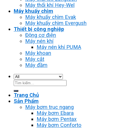
Máy thổi khí Hey-Wel
Máy khuấy chìm
Máy khuấy chìm Evak
Máy khuấy chìm Evergush
Thiết bị công nghiệp
Động cơ điện
Máy nén khí
Máy nén khí PUMA
Máy khoan
Máy cắt
Máy đầm
Tìm
kiếm:
Trang Chủ
Sản Phẩm
Máy bơm trục ngang
Máy bơm Ebara
Máy bơm Pentax
Máy bơm Conforto