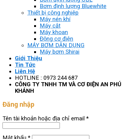
Bơm định lượng Bluewhite
Thiết bị công nghiệp
Máy nén khí
Máy cắt
Máy khoan
Động cơ điện
MÁY BƠM DÂN DỤNG
Máy bơm Shirai
Giới Thiệu
Tin Tức
Liên Hệ
HOTLINE : 0973 244 687
CÔNG TY TNHH TM VÀ CƠ ĐIỆN AN PHÚ
KHÁNH
Đăng nhập
Tên tài khoản hoặc địa chỉ email
*
Mật khẩu
*