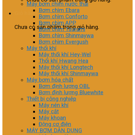
Máy bơm chìm nước thải
Bơm chìm Ebara
Giỏ hàng
Bơm chìm Conforto
Bơm chìm APP
Chưa có sản phẩm trong giỏ hàng.
Bơm chìm Tsurumi
Bơm chìm Shinmaywa
Bơm chìm Evergush
Máy thổi khí
Máy thổi khí Hey-Wel
Thổi khí Hwang Hea
Máy thổi khí Longtech
Máy thổi khí Shinmaywa
Máy bơm hóa chất
Bơm định lượng OBL
Bơm định lượng Bluewhite
Thiết bị công nghiệp
Máy nén khí
Máy cắt
Máy khoan
Động cơ điện
MÁY BƠM DÂN DỤNG