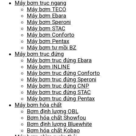
Máy bơm trục ngang
Máy bơm TECO
Máy bơm Ebara
Máy bơm Speroni
Máy bơm STAC
Máy bơm Conforto
Máy bơm Pentax
Máy bơm tự mồi BZ
Máy bơm trục đứng
Máy bơm trục đứng Ebara
Máy bơm INLINE
Máy bơm trục đứng Conforto
Máy bơm trục đứng Speroni
Máy bơm trục đứng CNP
Máy bơm trục đứng STAC
Máy bơm trục đứng Pentax
Máy bơm hóa chất
Bơm định lượng OBL
Bơm hóa chất Showfou
Bơm định lượng Bluewhite
Bơm hóa chất Kobao