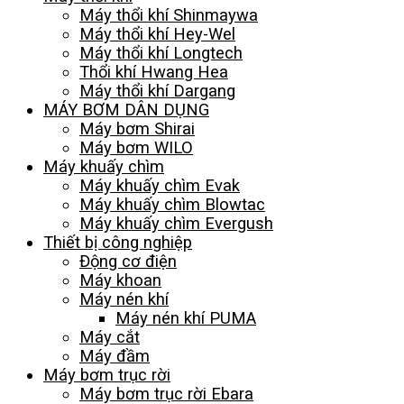
Máy thổi khí Shinmaywa
Máy thổi khí Hey-Wel
Máy thổi khí Longtech
Thổi khí Hwang Hea
Máy thổi khí Dargang
MÁY BƠM DÂN DỤNG
Máy bơm Shirai
Máy bơm WILO
Máy khuấy chìm
Máy khuấy chìm Evak
Máy khuấy chìm Blowtac
Máy khuấy chìm Evergush
Thiết bị công nghiệp
Động cơ điện
Máy khoan
Máy nén khí
Máy nén khí PUMA
Máy cắt
Máy đầm
Máy bơm trục rời
Máy bơm trục rời Ebara