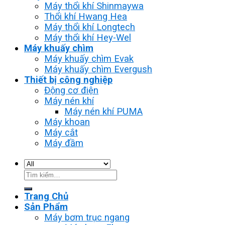
Máy thổi khí Shinmaywa
Thổi khí Hwang Hea
Máy thổi khí Longtech
Máy thổi khí Hey-Wel
Máy khuấy chìm
Máy khuấy chìm Evak
Máy khuấy chìm Evergush
Thiết bị công nghiệp
Động cơ điện
Máy nén khí
Máy nén khí PUMA
Máy khoan
Máy cắt
Máy đầm
Tìm
kiếm:
Trang Chủ
Sản Phẩm
Máy bơm trục ngang