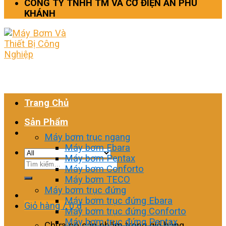
CÔNG TY TNHH TM VÀ CƠ ĐIỆN AN PHÚ
KHÁNH
Trang Chủ
Sản Phẩm
Máy bơm trục ngang
Máy bơm Ebara
Máy bơm Pentax
Tìm
Máy bơm Conforto
kiếm:
Máy bơm TECO
Máy bơm trục đứng
Máy bơm trục đứng Ebara
Giỏ hàng /
0
₫
Máy bơm trục đứng Conforto
Máy bơm trục đứng Pentax
Chưa có sản phẩm trong giỏ hàng.