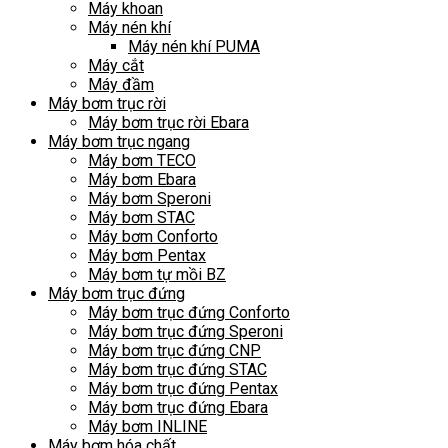
Máy khoan
Máy nén khí
Máy nén khí PUMA
Máy cắt
Máy đầm
Máy bơm trục rời
Máy bơm trục rời Ebara
Máy bơm trục ngang
Máy bơm TECO
Máy bơm Ebara
Máy bơm Speroni
Máy bơm STAC
Máy bơm Conforto
Máy bơm Pentax
Máy bơm tự mồi BZ
Máy bơm trục đứng
Máy bơm trục đứng Conforto
Máy bơm trục đứng Speroni
Máy bơm trục đứng CNP
Máy bơm trục đứng STAC
Máy bơm trục đứng Pentax
Máy bơm trục đứng Ebara
Máy bơm INLINE
Máy bơm hóa chất