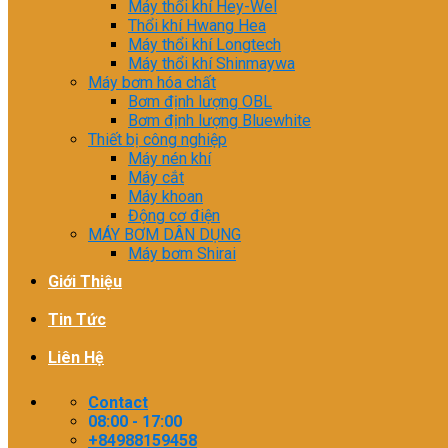
Máy thổi khí Hey-Wel
Thổi khí Hwang Hea
Máy thổi khí Longtech
Máy thổi khí Shinmaywa
Máy bơm hóa chất
Bơm định lượng OBL
Bơm định lượng Bluewhite
Thiết bị công nghiệp
Máy nén khí
Máy cắt
Máy khoan
Động cơ điện
MÁY BƠM DÂN DỤNG
Máy bơm Shirai
Giới Thiệu
Tin Tức
Liên Hệ
Contact
08:00 - 17:00
+84988159458