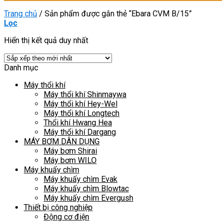
Trang chủ
/
Sản phẩm được gắn thẻ “Ebara CVM B/15”
Lọc
Hiển thị kết quả duy nhất
Danh mục
Máy thổi khí
Máy thổi khí Shinmaywa
Máy thổi khí Hey-Wel
Máy thổi khí Longtech
Thổi khí Hwang Hea
Máy thổi khí Dargang
MÁY BƠM DÂN DỤNG
Máy bơm Shirai
Máy bơm WILO
Máy khuấy chìm
Máy khuấy chìm Evak
Máy khuấy chìm Blowtac
Máy khuấy chìm Evergush
Thiết bị công nghiệp
Động cơ điện