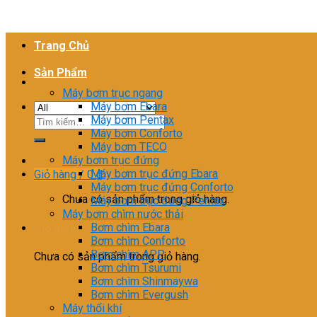
Trang Chủ
Sản Phẩm
Máy bơm trục ngang
Máy bơm Ebara
Máy bơm Pentax
Tìm
Máy bơm Conforto
kiếm:
Máy bơm TECO
Máy bơm trục đứng
Máy bơm trục đứng Ebara
Giỏ hàng /
0
₫
Máy bơm trục đứng Conforto
Chưa có sản phẩm trong giỏ hàng.
Máy bơm trục đứng Pentax
Máy bơm chìm nước thải
Bơm chìm Ebara
Giỏ hàng
Bơm chìm Conforto
Bơm chìm APP
Chưa có sản phẩm trong giỏ hàng.
Bơm chìm Tsurumi
Bơm chìm Shinmaywa
Bơm chìm Evergush
Máy thổi khí