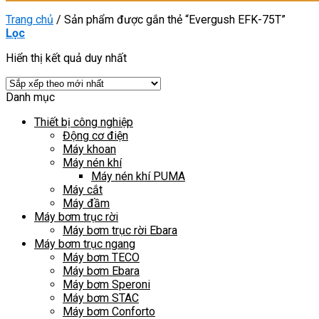
Trang chủ
/
Sản phẩm được gắn thẻ “Evergush EFK-75T”
Lọc
Hiển thị kết quả duy nhất
Danh mục
Thiết bị công nghiệp
Động cơ điện
Máy khoan
Máy nén khí
Máy nén khí PUMA
Máy cắt
Máy đầm
Máy bơm trục rời
Máy bơm trục rời Ebara
Máy bơm trục ngang
Máy bơm TECO
Máy bơm Ebara
Máy bơm Speroni
Máy bơm STAC
Máy bơm Conforto