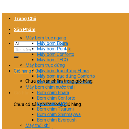
Trang Chủ
Sản Phẩm
Máy bơm trục ngang
Máy bơm Ebara
Máy bơm Pentax
Tìm
Máy bơm Conforto
kiếm:
Máy bơm TECO
Máy bơm trục đứng
Máy bơm trục đứng Ebara
Giỏ hàng /
0
₫
Máy bơm trục đứng Conforto
Chưa có sản phẩm trong giỏ hàng.
Máy bơm trục đứng Pentax
Máy bơm chìm nước thải
Bơm chìm Ebara
Giỏ hàng
Bơm chìm Conforto
Bơm chìm APP
Chưa có sản phẩm trong giỏ hàng.
Bơm chìm Tsurumi
Bơm chìm Shinmaywa
Bơm chìm Evergush
Máy thổi khí