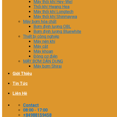
Máy thổi khí Hey-Wel
Thổi khí Hwang Hea
Máy thổi khí Longtech
Máy thổi khí Shinmaywa
Máy bơm hóa chất
Bơm định lượng OBL
Bơm định lượng Bluewhite
Thiết bị công nghiệp
Máy nén khí
Máy cắt
Máy khoan
Động cơ điện
MÁY BƠM DÂN DỤNG
Máy bơm Shirai
Giới Thiệu
Tin Tức
Liên Hệ
Contact
08:00 - 17:00
+84988159458