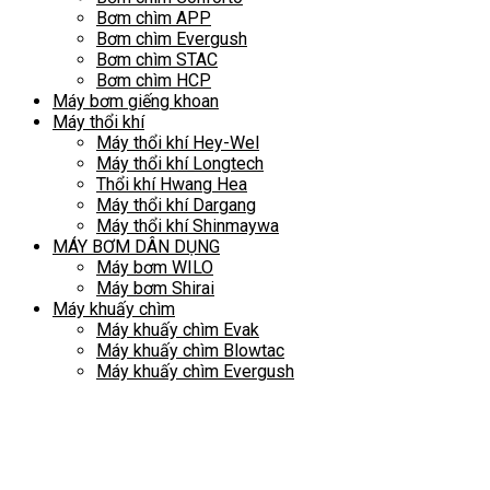
Bơm chìm APP
Bơm chìm Evergush
Bơm chìm STAC
Bơm chìm HCP
Máy bơm giếng khoan
Máy thổi khí
Máy thổi khí Hey-Wel
Máy thổi khí Longtech
Thổi khí Hwang Hea
Máy thổi khí Dargang
Máy thổi khí Shinmaywa
MÁY BƠM DÂN DỤNG
Máy bơm WILO
Máy bơm Shirai
Máy khuấy chìm
Máy khuấy chìm Evak
Máy khuấy chìm Blowtac
Máy khuấy chìm Evergush