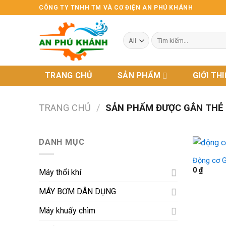
Skip
CÔNG TY TNHH TM VÀ CƠ ĐIỆN AN PHÚ KHÁNH
to
content
Tìm
kiếm:
TRANG CHỦ
SẢN PHẨM
GIỚI TH
TRANG CHỦ
/
SẢN PHẨM ĐƯỢC GẮN THẺ 
DANH MỤC
Động cơ G
0
₫
Máy thổi khí
MÁY BƠM DÂN DỤNG
Máy khuấy chìm