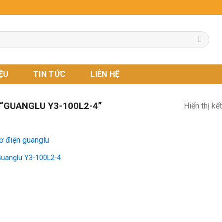
IỆU
TIN TỨC
LIÊN HỆ
“GUANGLU Y3-100L2-4”
Hiển thị kế
uanglu Y3-100L2-4