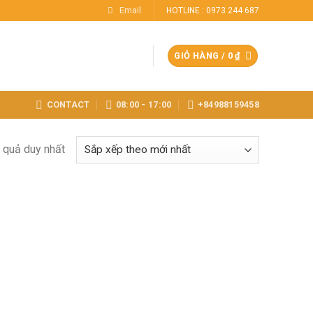
Email
HOTLINE : 0973 244 687
GIỎ HÀNG /
0
₫
CONTACT
08:00 - 17:00
+84988159458
t quả duy nhất