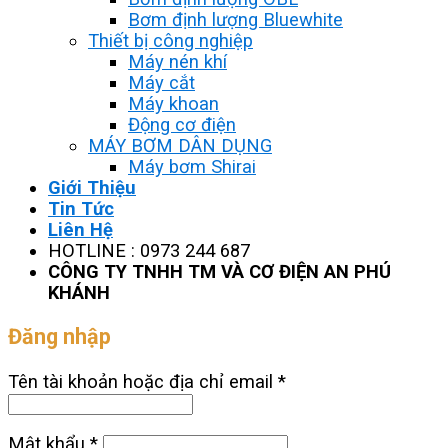
Bơm định lượng Bluewhite
Thiết bị công nghiệp
Máy nén khí
Máy cắt
Máy khoan
Động cơ điện
MÁY BƠM DÂN DỤNG
Máy bơm Shirai
Giới Thiệu
Tin Tức
Liên Hệ
HOTLINE : 0973 244 687
CÔNG TY TNHH TM VÀ CƠ ĐIỆN AN PHÚ
KHÁNH
Đăng nhập
Tên tài khoản hoặc địa chỉ email
*
Mật khẩu
*