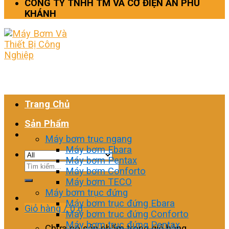
CÔNG TY TNHH TM VÀ CƠ ĐIỆN AN PHÚ
KHÁNH
Trang Chủ
Sản Phẩm
Máy bơm trục ngang
Máy bơm Ebara
Máy bơm Pentax
Tìm
Máy bơm Conforto
kiếm:
Máy bơm TECO
Máy bơm trục đứng
Máy bơm trục đứng Ebara
Giỏ hàng /
0
₫
Máy bơm trục đứng Conforto
Máy bơm trục đứng Pentax
Chưa có sản phẩm trong giỏ hàng.