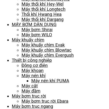
Máy thổi khí Hey-Wel
Máy thổi khí Longtech
Thổi khí Hwang Hea
Máy thổi khí Dargang
MÁY BƠM DÂN DỤNG
Máy bơm Shirai
Máy bơm WILO
Máy khuấy chìm
Máy khuấy chìm Evak
Máy khuấy chìm Blowtac
Máy khuấy chìm Evergush
Thiết bị công nghiệp
Động cơ điện
Máy khoan
Máy nén khí
Máy nén khí PUMA
Máy cắt
Máy đầm
Máy bơm trục rời
Máy bơm trục rời Ebara
Máy bơm trục ngang