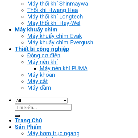
Máy thổi khí Shinmaywa
Thổi khí Hwang Hea
Máy thổi khí Longtech
Máy thổi khí Hey-Wel
Máy khuấy chìm
Máy khuấy chìm Evak
Máy khuấy chìm Evergush
Thiết bị công nghiệp
Động cơ điện
Máy nén khí
Máy nén khí PUMA
Máy khoan
Máy cắt
Máy đầm
Tìm
kiếm:
Trang Chủ
Sản Phẩm
Máy bơm trục ngang