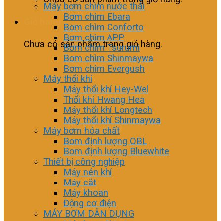
Máy bơm chìm nước thải
Bơm chìm Ebara
Giỏ hàng
Bơm chìm Conforto
Bơm chìm APP
Chưa có sản phẩm trong giỏ hàng.
Bơm chìm Tsurumi
Bơm chìm Shinmaywa
Bơm chìm Evergush
Máy thổi khí
Máy thổi khí Hey-Wel
Thổi khí Hwang Hea
Máy thổi khí Longtech
Máy thổi khí Shinmaywa
Máy bơm hóa chất
Bơm định lượng OBL
Bơm định lượng Bluewhite
Thiết bị công nghiệp
Máy nén khí
Máy cắt
Máy khoan
Động cơ điện
MÁY BƠM DÂN DỤNG