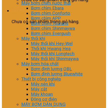
Máy bơm chìm nước thải
Bơm chìm Ebara
Giỏ hàng
Bơm chìm Conforto
Bơm chìm APP
Chưa có sản phẩm trong giỏ hàng.
Bơm chìm Tsurumi
Bơm chìm Shinmaywa
Bơm chìm Evergush
Máy thổi khí
Máy thổi khí Hey-Wel
Thổi khí Hwang Hea
Máy thổi khí Longtech
Máy thổi khí Shinmaywa
Máy bơm hóa chất
Bơm định lượng OBL
Bơm định lượng Bluewhite
Thiết bị công nghiệp
Máy nén khí
Máy cắt
Máy khoan
Động cơ điện
MÁY BƠM DÂN DỤNG