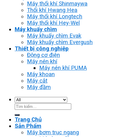
Máy thổi khí Shinmaywa
Thổi khí Hwang Hea
Máy thổi khí Longtech
Máy thổi khí Hey-Wel
Máy khuấy chìm
Máy khuấy chìm Evak
Máy khuấy chìm Evergush
Thiết bị công nghiệp
Động cơ điện
Máy nén khí
Máy nén khí PUMA
Máy khoan
Máy cắt
Máy đầm
Tìm
kiếm:
Trang Chủ
Sản Phẩm
Máy bơm trục ngang