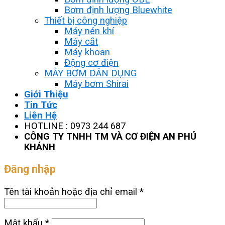
Bơm định lượng Bluewhite
Thiết bị công nghiệp
Máy nén khí
Máy cắt
Máy khoan
Động cơ điện
MÁY BƠM DÂN DỤNG
Máy bơm Shirai
Giới Thiệu
Tin Tức
Liên Hệ
HOTLINE : 0973 244 687
CÔNG TY TNHH TM VÀ CƠ ĐIỆN AN PHÚ
KHÁNH
Đăng nhập
Tên tài khoản hoặc địa chỉ email
*
Mật khẩu
*