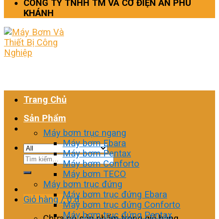
CÔNG TY TNHH TM VÀ CƠ ĐIỆN AN PHÚ
KHÁNH
Trang Chủ
Sản Phẩm
Máy bơm trục ngang
Máy bơm Ebara
Máy bơm Pentax
Tìm
Máy bơm Conforto
kiếm:
Máy bơm TECO
Máy bơm trục đứng
Máy bơm trục đứng Ebara
Giỏ hàng /
0
₫
Máy bơm trục đứng Conforto
Máy bơm trục đứng Pentax
Chưa có sản phẩm trong giỏ hàng.