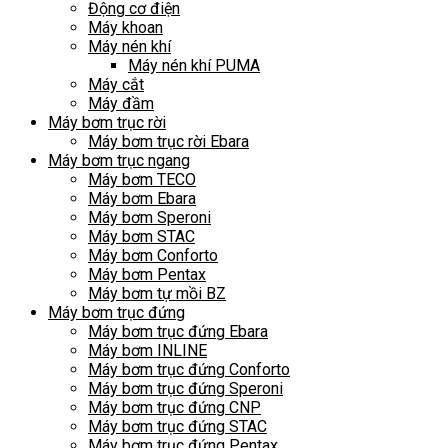
Động cơ điện
Máy khoan
Máy nén khí
Máy nén khí PUMA
Máy cắt
Máy đầm
Máy bơm trục rời
Máy bơm trục rời Ebara
Máy bơm trục ngang
Máy bơm TECO
Máy bơm Ebara
Máy bơm Speroni
Máy bơm STAC
Máy bơm Conforto
Máy bơm Pentax
Máy bơm tự mồi BZ
Máy bơm trục đứng
Máy bơm trục đứng Ebara
Máy bơm INLINE
Máy bơm trục đứng Conforto
Máy bơm trục đứng Speroni
Máy bơm trục đứng CNP
Máy bơm trục đứng STAC
Máy bơm trục đứng Pentax