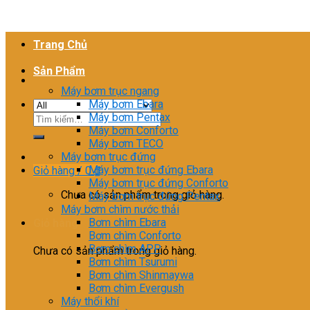
Trang Chủ
Sản Phẩm
Máy bơm trục ngang
Máy bơm Ebara
Máy bơm Pentax
Tìm
Máy bơm Conforto
kiếm:
Máy bơm TECO
Máy bơm trục đứng
Máy bơm trục đứng Ebara
Giỏ hàng /
0
₫
Máy bơm trục đứng Conforto
Chưa có sản phẩm trong giỏ hàng.
Máy bơm trục đứng Pentax
Máy bơm chìm nước thải
Bơm chìm Ebara
Giỏ hàng
Bơm chìm Conforto
Bơm chìm APP
Chưa có sản phẩm trong giỏ hàng.
Bơm chìm Tsurumi
Bơm chìm Shinmaywa
Bơm chìm Evergush
Máy thổi khí