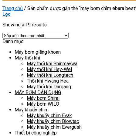
Trang chủ
/
Sản phẩm được gắn thẻ “máy bơm chìm ebara best
Lọc
Showing all 9 results
Danh mục
Máy bơm giếng khoan
Máy thổi khí
Máy thổi khí Shinmaywa
Máy thổi khí Hey-Wel
Máy thổi khí Longtech
Thổi khí Hwang Hea
Máy thổi khí Dargang
MÁY BƠM DÂN DỤNG
Máy bơm Shirai
Máy bơm WILO
Máy khuấy chìm
Máy khuấy chìm Evak
Máy khuấy chìm Blowtac
Máy khuấy chìm Evergush
Thiết bị công nghiệp