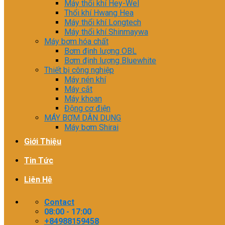
Máy thổi khí Hey-Wel
Thổi khí Hwang Hea
Máy thổi khí Longtech
Máy thổi khí Shinmaywa
Máy bơm hóa chất
Bơm định lượng OBL
Bơm định lượng Bluewhite
Thiết bị công nghiệp
Máy nén khí
Máy cắt
Máy khoan
Động cơ điện
MÁY BƠM DÂN DỤNG
Máy bơm Shirai
Giới Thiệu
Tin Tức
Liên Hệ
Contact
08:00 - 17:00
+84988159458