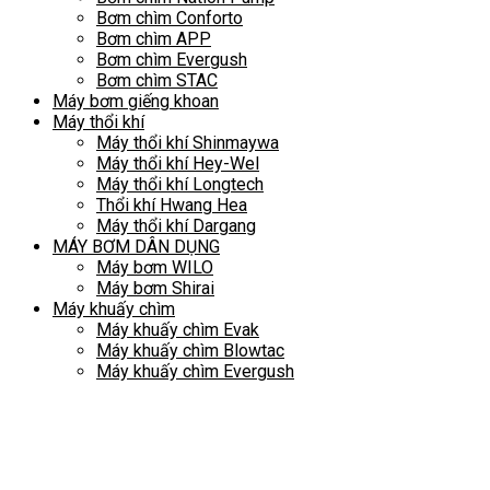
Bơm chìm Conforto
Bơm chìm APP
Bơm chìm Evergush
Bơm chìm STAC
Máy bơm giếng khoan
Máy thổi khí
Máy thổi khí Shinmaywa
Máy thổi khí Hey-Wel
Máy thổi khí Longtech
Thổi khí Hwang Hea
Máy thổi khí Dargang
MÁY BƠM DÂN DỤNG
Máy bơm WILO
Máy bơm Shirai
Máy khuấy chìm
Máy khuấy chìm Evak
Máy khuấy chìm Blowtac
Máy khuấy chìm Evergush