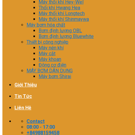
Máy thổi khí Hey-Wel
Thổi khí Hwang Hea
Máy thổi khí Longtech
Máy thổi khí Shinmaywa
Máy bơm hóa chất
Bơm định lượng OBL
Bơm định lượng Bluewhite
Thiết bị công nghiệp
Máy nén khí
Máy cắt
Máy khoan
Động cơ điện
MÁY BƠM DÂN DỤNG
Máy bơm Shirai
Giới Thiệu
Tin Tức
Liên Hệ
Contact
08:00 - 17:00
+84988159458