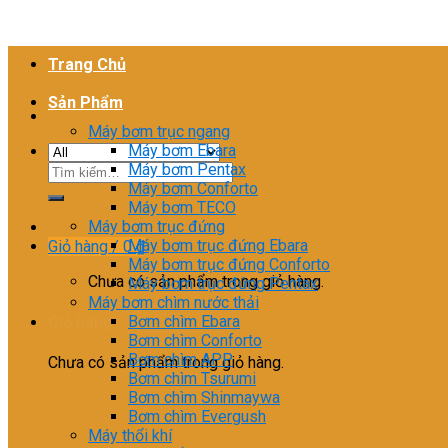
Trang Chủ
Sản Phẩm
Máy bơm trục ngang
Máy bơm Ebara
Máy bơm Pentax
Tìm
Máy bơm Conforto
kiếm:
Máy bơm TECO
Máy bơm trục đứng
Máy bơm trục đứng Ebara
Giỏ hàng /
0
₫
Máy bơm trục đứng Conforto
Chưa có sản phẩm trong giỏ hàng.
Máy bơm trục đứng Pentax
Máy bơm chìm nước thải
Bơm chìm Ebara
Giỏ hàng
Bơm chìm Conforto
Bơm chìm APP
Chưa có sản phẩm trong giỏ hàng.
Bơm chìm Tsurumi
Bơm chìm Shinmaywa
Bơm chìm Evergush
Máy thổi khí