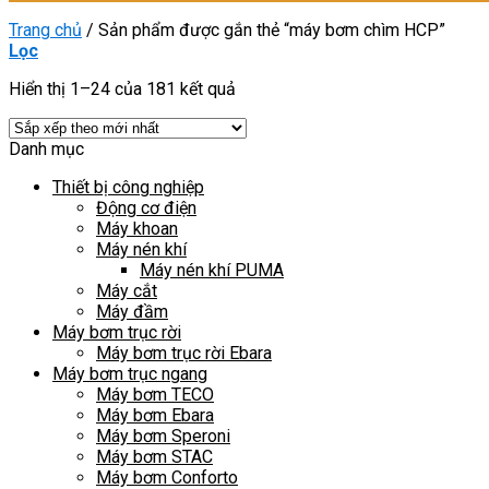
Trang chủ
/
Sản phẩm được gắn thẻ “máy bơm chìm HCP”
Lọc
Hiển thị 1–24 của 181 kết quả
Danh mục
Thiết bị công nghiệp
Động cơ điện
Máy khoan
Máy nén khí
Máy nén khí PUMA
Máy cắt
Máy đầm
Máy bơm trục rời
Máy bơm trục rời Ebara
Máy bơm trục ngang
Máy bơm TECO
Máy bơm Ebara
Máy bơm Speroni
Máy bơm STAC
Máy bơm Conforto