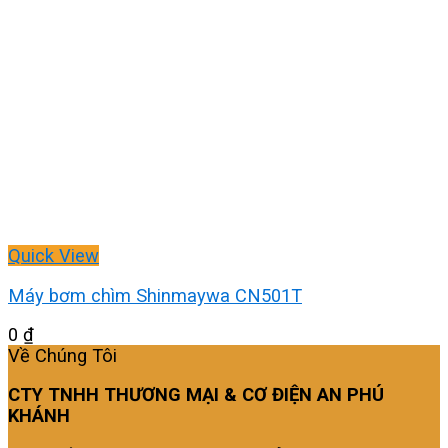
Quick View
Máy bơm chìm Shinmaywa CN501T
0
₫
Về Chúng Tôi
CTY TNHH THƯƠNG MẠI & CƠ ĐIỆN AN PHÚ
KHÁNH