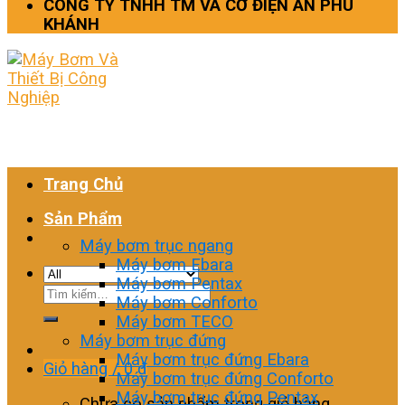
CÔNG TY TNHH TM VÀ CƠ ĐIỆN AN PHÚ
KHÁNH
Trang Chủ
Sản Phẩm
Máy bơm trục ngang
Máy bơm Ebara
Máy bơm Pentax
Tìm
Máy bơm Conforto
kiếm:
Máy bơm TECO
Máy bơm trục đứng
Máy bơm trục đứng Ebara
Giỏ hàng /
0
₫
Máy bơm trục đứng Conforto
Máy bơm trục đứng Pentax
Chưa có sản phẩm trong giỏ hàng.