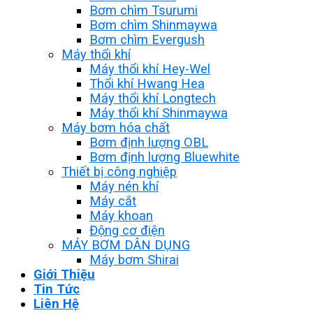
Bơm chìm Tsurumi
Bơm chìm Shinmaywa
Bơm chìm Evergush
Máy thổi khí
Máy thổi khí Hey-Wel
Thổi khí Hwang Hea
Máy thổi khí Longtech
Máy thổi khí Shinmaywa
Máy bơm hóa chất
Bơm định lượng OBL
Bơm định lượng Bluewhite
Thiết bị công nghiệp
Máy nén khí
Máy cắt
Máy khoan
Động cơ điện
MÁY BƠM DÂN DỤNG
Máy bơm Shirai
Giới Thiệu
Tin Tức
Liên Hệ