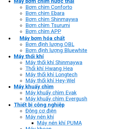
Máy bơm chìm nước thải
Bơm chìm Conforto
Bơm chìm Ebara
Bơm chìm Shinmaywa
Bơm chìm Tsurumi
Bơm chìm APP
Máy bơm hóa chất
Bơm định lượng OBL
Bơm định lượng Bluewhite
Máy thổi khí
Máy thổi khí Shinmaywa
Thổi khí Hwang Hea
Máy thổi khí Longtech
Máy thổi khí Hey-Wel
Máy khuấy chìm
Máy khuấy chìm Evak
Máy khuấy chìm Evergush
Thiết bị công nghiệp
Động cơ điện
Máy nén khí
Máy nén khí PUMA
Máy khoan