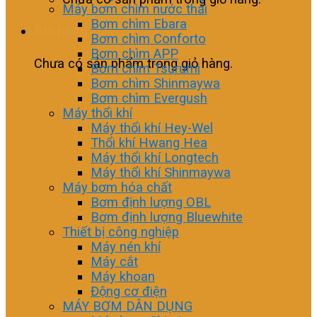
Máy bơm chìm nước thải
Bơm chìm Ebara
Giỏ hàng
Bơm chìm Conforto
Bơm chìm APP
Chưa có sản phẩm trong giỏ hàng.
Bơm chìm Tsurumi
Bơm chìm Shinmaywa
Bơm chìm Evergush
Máy thổi khí
Máy thổi khí Hey-Wel
Thổi khí Hwang Hea
Máy thổi khí Longtech
Máy thổi khí Shinmaywa
Máy bơm hóa chất
Bơm định lượng OBL
Bơm định lượng Bluewhite
Thiết bị công nghiệp
Máy nén khí
Máy cắt
Máy khoan
Động cơ điện
MÁY BƠM DÂN DỤNG