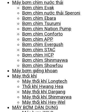
Máy bơm chìm nước thải
Bơm chìm Evak
Bơm chìm nước thải Speroni
Bơm chìm Ebara
Bơm chìm Tsurumi
Bơm chìm Nation Pump
Bơm chìm Conforto
Bơm chìm APP
Bơm chìm Evergush
Bơm chìm STAC
Bơm chìm HCP
Bơm chìm Shinmaywa
Bơm chìm Showfou
Máy bơm giếng khoan
Máy thổi khí
Máy thổi khí Longtech
Thổi khí Hwang Hea
Máy thổi khí Dargang
Máy thổi khí Shinmaywa
Máy thổi khí Hey-Wel
MÁY BƠM DÂN DỤNG