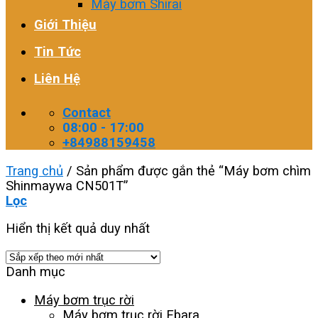
Máy bơm Shirai
Giới Thiệu
Tin Tức
Liên Hệ
Contact
08:00 - 17:00
+84988159458
Trang chủ
/
Sản phẩm được gắn thẻ “Máy bơm chìm
Shinmaywa CN501T”
Lọc
Hiển thị kết quả duy nhất
Danh mục
Máy bơm trục rời
Máy bơm trục rời Ebara