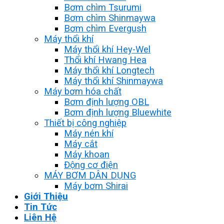
Bơm chìm Tsurumi
Bơm chìm Shinmaywa
Bơm chìm Evergush
Máy thổi khí
Máy thổi khí Hey-Wel
Thổi khí Hwang Hea
Máy thổi khí Longtech
Máy thổi khí Shinmaywa
Máy bơm hóa chất
Bơm định lượng OBL
Bơm định lượng Bluewhite
Thiết bị công nghiệp
Máy nén khí
Máy cắt
Máy khoan
Động cơ điện
MÁY BƠM DÂN DỤNG
Máy bơm Shirai
Giới Thiệu
Tin Tức
Liên Hệ