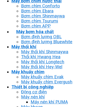
Máy bơm chìm nước thải
Bơm chìm Conforto
Bơm chìm Ebara
Bơm chìm Shinmaywa
Bơm chìm Tsurumi
Bơm chìm APP
Máy bơm hóa chất
Bơm định lượng OBL
Bơm định lượng Bluewhite
Máy thổi khí
Máy thổi khí Shinmaywa
Thổi khí Hwang Hea
Máy thổi khí Longtech
Máy thổi khí Hey-Wel
Máy khuấy chìm
Máy khuấy chìm Evak
Máy khuấy chìm Evergush
Thiết bị công nghiệp
Động cơ điện
Máy nén khí
Máy nén khí PUMA
Máy khoan