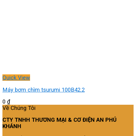
Quick View
Máy bơm chìm tsurumi 100B42.2
0
₫
Về Chúng Tôi
CTY TNHH THƯƠNG MẠI & CƠ ĐIỆN AN PHÚ
KHÁNH