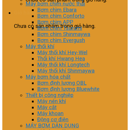
Máy bơm chìm nước thải
Bơm chìm Ebara
Giỏ hàng
Bơm chìm Conforto
Bơm chìm APP
Chưa có sản phẩm trong giỏ hàng.
Bơm chìm Tsurumi
Bơm chìm Shinmaywa
Bơm chìm Evergush
Máy thổi khí
Máy thổi khí Hey-Wel
Thổi khí Hwang Hea
Máy thổi khí Longtech
Máy thổi khí Shinmaywa
Máy bơm hóa chất
Bơm định lượng OBL
Bơm định lượng Bluewhite
Thiết bị công nghiệp
Máy nén khí
Máy cắt
Máy khoan
Động cơ điện
MÁY BƠM DÂN DỤNG