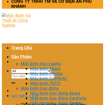
CÔNG TY TNHH TM VÀ CƠ ĐIỆN AN PHÚ
KHÁNH
Trang Chủ
Sản Phẩm
Máy bơm trục ngang
Máy bơm Ebara
Máy bơm Pentax
Tìm
Máy bơm Conforto
kiếm:
Máy bơm TECO
Máy bơm trục đứng
Máy bơm trục đứng Ebara
Giỏ hàng /
0
₫
Máy bơm trục đứng Conforto
Máy bơm trục đứng Pentax
Chưa có sản phẩm trong giỏ hàng.