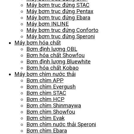
Máy bơm trục đứng STAC
Máy bơm trục đứng Pentax
Máy bơm trục đứng Ebara
Máy bơm INLINE
Máy bơm trục đứng Conforto
Máy bơm trục đứng Speroni
Máy bơm hóa chất
Bơm định lượng OBL
Bơm hóa chất Showfou
Bơm định lượng Bluewhite
Bơm hóa chất Kobao
Máy bơm chìm nước thải
Bơm chìm APP
Bơm chìm Evergush
Bơm chìm STAC
Bơm chìm HCP
Bơm chìm Shinmaywa
Bơm chìm Showfou
Bơm chìm Evak
Bơm chìm nước thải Speroni
Bơm chìm Ebara