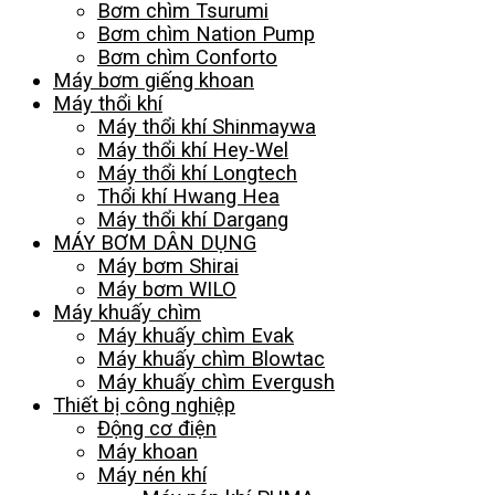
Bơm chìm Tsurumi
Bơm chìm Nation Pump
Bơm chìm Conforto
Máy bơm giếng khoan
Máy thổi khí
Máy thổi khí Shinmaywa
Máy thổi khí Hey-Wel
Máy thổi khí Longtech
Thổi khí Hwang Hea
Máy thổi khí Dargang
MÁY BƠM DÂN DỤNG
Máy bơm Shirai
Máy bơm WILO
Máy khuấy chìm
Máy khuấy chìm Evak
Máy khuấy chìm Blowtac
Máy khuấy chìm Evergush
Thiết bị công nghiệp
Động cơ điện
Máy khoan
Máy nén khí