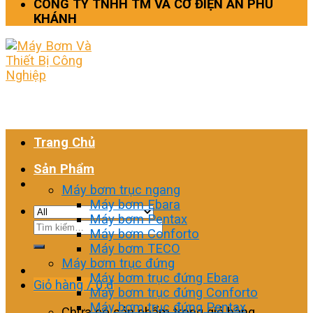
CÔNG TY TNHH TM VÀ CƠ ĐIỆN AN PHÚ
KHÁNH
Trang Chủ
Sản Phẩm
Máy bơm trục ngang
Máy bơm Ebara
Máy bơm Pentax
Tìm
Máy bơm Conforto
kiếm:
Máy bơm TECO
Máy bơm trục đứng
Máy bơm trục đứng Ebara
Giỏ hàng /
0
₫
Máy bơm trục đứng Conforto
Máy bơm trục đứng Pentax
Chưa có sản phẩm trong giỏ hàng.