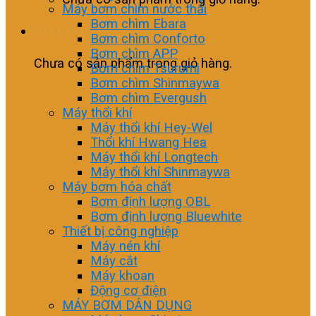
Máy bơm chìm nước thải
Bơm chìm Ebara
Giỏ hàng
Bơm chìm Conforto
Bơm chìm APP
Chưa có sản phẩm trong giỏ hàng.
Bơm chìm Tsurumi
Bơm chìm Shinmaywa
Bơm chìm Evergush
Máy thổi khí
Máy thổi khí Hey-Wel
Thổi khí Hwang Hea
Máy thổi khí Longtech
Máy thổi khí Shinmaywa
Máy bơm hóa chất
Bơm định lượng OBL
Bơm định lượng Bluewhite
Thiết bị công nghiệp
Máy nén khí
Máy cắt
Máy khoan
Động cơ điện
MÁY BƠM DÂN DỤNG