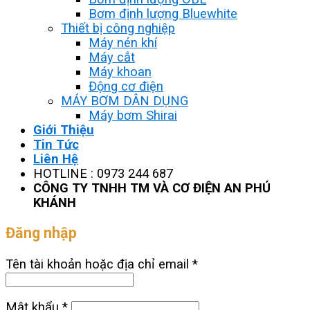
Bơm định lượng Bluewhite
Thiết bị công nghiệp
Máy nén khí
Máy cắt
Máy khoan
Động cơ điện
MÁY BƠM DÂN DỤNG
Máy bơm Shirai
Giới Thiệu
Tin Tức
Liên Hệ
HOTLINE : 0973 244 687
CÔNG TY TNHH TM VÀ CƠ ĐIỆN AN PHÚ
KHÁNH
Đăng nhập
Tên tài khoản hoặc địa chỉ email
*
Mật khẩu
*