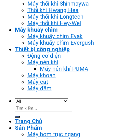
Máy thổi khí Shinmaywa
Thổi khí Hwang Hea
Máy thổi khí Longtech
Máy thổi khí Hey-Wel
Máy khuấy chìm
Máy khuấy chìm Evak
Máy khuấy chìm Evergush
Thiết bị công nghiệp
Động cơ điện
Máy nén khí
Máy nén khí PUMA
Máy khoan
Máy cắt
Máy đầm
Tìm
kiếm:
Trang Chủ
Sản Phẩm
Máy bơm trục ngang