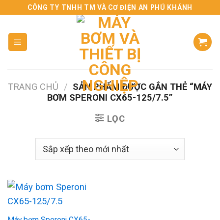
Skip
CÔNG TY TNHH TM VÀ CƠ ĐIỆN AN PHÚ KHÁNH
to
content
TRANG CHỦ
/
SẢN PHẨM ĐƯỢC GẮN THẺ “MÁY
BƠM SPERONI CX65-125/7.5”
LỌC
Máy bơm Speroni CX65-