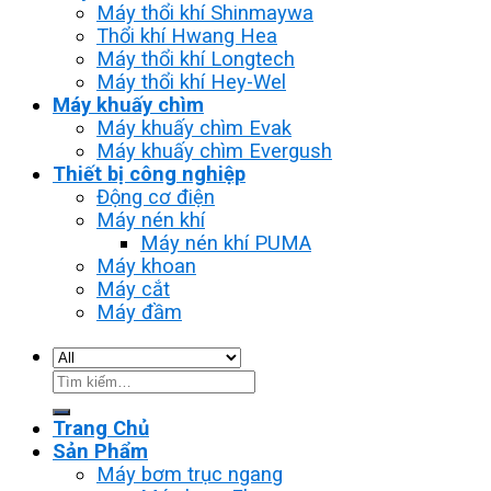
Máy thổi khí Shinmaywa
Thổi khí Hwang Hea
Máy thổi khí Longtech
Máy thổi khí Hey-Wel
Máy khuấy chìm
Máy khuấy chìm Evak
Máy khuấy chìm Evergush
Thiết bị công nghiệp
Động cơ điện
Máy nén khí
Máy nén khí PUMA
Máy khoan
Máy cắt
Máy đầm
Tìm
kiếm:
Trang Chủ
Sản Phẩm
Máy bơm trục ngang