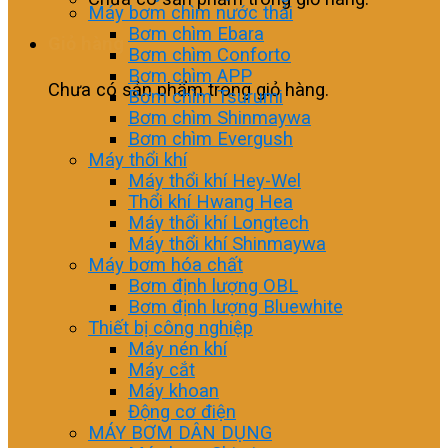
Máy bơm chìm nước thải
Bơm chìm Ebara
Giỏ hàng
Bơm chìm Conforto
Bơm chìm APP
Chưa có sản phẩm trong giỏ hàng.
Bơm chìm Tsurumi
Bơm chìm Shinmaywa
Bơm chìm Evergush
Máy thổi khí
Máy thổi khí Hey-Wel
Thổi khí Hwang Hea
Máy thổi khí Longtech
Máy thổi khí Shinmaywa
Máy bơm hóa chất
Bơm định lượng OBL
Bơm định lượng Bluewhite
Thiết bị công nghiệp
Máy nén khí
Máy cắt
Máy khoan
Động cơ điện
MÁY BƠM DÂN DỤNG