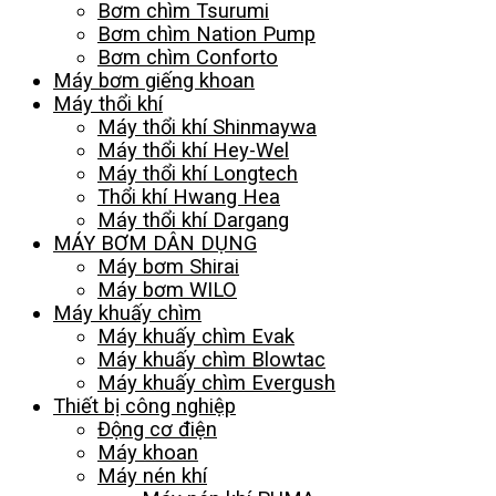
Bơm chìm Tsurumi
Bơm chìm Nation Pump
Bơm chìm Conforto
Máy bơm giếng khoan
Máy thổi khí
Máy thổi khí Shinmaywa
Máy thổi khí Hey-Wel
Máy thổi khí Longtech
Thổi khí Hwang Hea
Máy thổi khí Dargang
MÁY BƠM DÂN DỤNG
Máy bơm Shirai
Máy bơm WILO
Máy khuấy chìm
Máy khuấy chìm Evak
Máy khuấy chìm Blowtac
Máy khuấy chìm Evergush
Thiết bị công nghiệp
Động cơ điện
Máy khoan
Máy nén khí