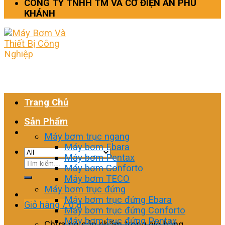
CÔNG TY TNHH TM VÀ CƠ ĐIỆN AN PHÚ
KHÁNH
Trang Chủ
Sản Phẩm
Máy bơm trục ngang
Máy bơm Ebara
Máy bơm Pentax
Tìm
Máy bơm Conforto
kiếm:
Máy bơm TECO
Máy bơm trục đứng
Máy bơm trục đứng Ebara
Giỏ hàng /
0
₫
Máy bơm trục đứng Conforto
Máy bơm trục đứng Pentax
Chưa có sản phẩm trong giỏ hàng.