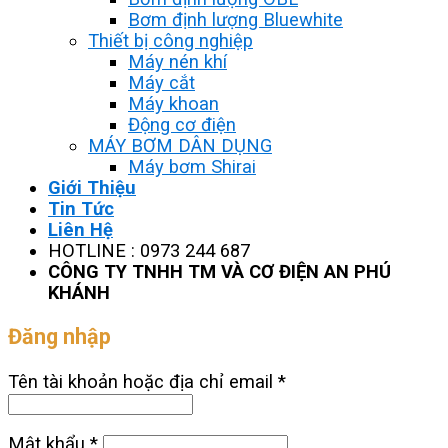
Bơm định lượng Bluewhite
Thiết bị công nghiệp
Máy nén khí
Máy cắt
Máy khoan
Động cơ điện
MÁY BƠM DÂN DỤNG
Máy bơm Shirai
Giới Thiệu
Tin Tức
Liên Hệ
HOTLINE : 0973 244 687
CÔNG TY TNHH TM VÀ CƠ ĐIỆN AN PHÚ
KHÁNH
Đăng nhập
Tên tài khoản hoặc địa chỉ email
*
Mật khẩu
*