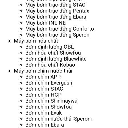
Máy bơm trục đứng STAC
Máy bơm trục đứng Pentax
Máy bơm trục đứng Ebara
Máy bơm INLINE
Máy bơm trục đứng Conforto
Máy bơm trục đứng Speroni
Máy bơm hóa chất
Bơm định lượng OBL
Bơm hóa chất Showfou
Bơm định lượng Bluewhite
Bơm hóa chất Kobao
Máy bơm chìm nước thải
Bơm chìm APP
Bơm chìm Evergush
Bơm chìm STAC
Bơm chìm HCP
Bơm chìm Shinmaywa
Bơm chìm Showfou
Bơm chìm Evak
Bơm chìm nước thải Speroni
Bơm chìm Ebara