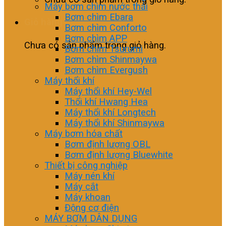
Máy bơm chìm nước thải
Bơm chìm Ebara
Giỏ hàng
Bơm chìm Conforto
Bơm chìm APP
Chưa có sản phẩm trong giỏ hàng.
Bơm chìm Tsurumi
Bơm chìm Shinmaywa
Bơm chìm Evergush
Máy thổi khí
Máy thổi khí Hey-Wel
Thổi khí Hwang Hea
Máy thổi khí Longtech
Máy thổi khí Shinmaywa
Máy bơm hóa chất
Bơm định lượng OBL
Bơm định lượng Bluewhite
Thiết bị công nghiệp
Máy nén khí
Máy cắt
Máy khoan
Động cơ điện
MÁY BƠM DÂN DỤNG