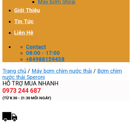
Máy bơm Shirai
Giới Thiệu
Tin Tức
Liên Hệ
Contact
08:00 - 17:00
+84988159458
Trang chủ
/
Máy bơm chìm nước thải
/
Bơm chìm
nước thải Speroni
HỖ TRỢ MUA NHANH
0973 244 687
(TỪ 8:30 - 21:30 MỖI NGÀY)