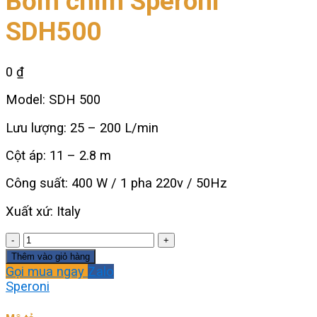
Bơm chìm Speroni
SDH500
0
₫
Model: SDH 500
Lưu lượng: 25 – 200 L/min
Cột áp: 11 – 2.8 m
Công suất: 400 W / 1 pha 220v / 50Hz
Xuất xứ: Italy
Bơm
chìm
Thêm vào giỏ hàng
Speroni
Gọi mua ngay
Zalo
SDH500
Speroni
số
lượng