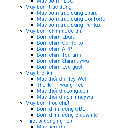
Máy bơm TECO
Máy bơm trục đứng
Máy bơm trục đứng Ebara
Máy bơm trục đứng Conforto
Máy bơm trục đứng Pentax
Máy bơm chìm nước thải
Bơm chìm Ebara
Bơm chìm Conforto
Bơm chìm APP
Bơm chìm Tsurumi
Bơm chìm Shinmaywa
Bơm chìm Evergush
Máy thổi khí
Máy thổi khí Hey-Wel
Thổi khí Hwang Hea
Máy thổi khí Longtech
Máy thổi khí Shinmaywa
Máy bơm hóa chất
Bơm định lượng OBL
Bơm định lượng Bluewhite
Thiết bị công nghiệp
Máy nén khí