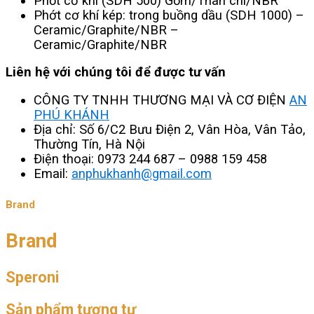
Phốt cơ khí (SDH 500) Gốm/Than chì/NBR
Phớt cơ khí kép: trong buồng dầu (SDH 1000) –
Ceramic/Graphite/NBR –
Ceramic/Graphite/NBR
Liên hệ với chúng tôi để được tư vấn
CÔNG TY TNHH THƯƠNG MẠI VÀ CƠ ĐIỆN
AN
PHÚ KHÁNH
Địa chỉ: Số 6/C2 Bưu Điện 2, Vân Hòa, Vân Tảo,
Thường Tín, Hà Nội
Điện thoại: 0973 244 687 – 0988 159 458
Email:
anphukhanh@gmail.com
Brand
Brand
Speroni
Sản phẩm tương tự