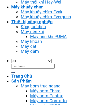
Máy thổi khí Hey-Wel
Máy khuấy chìm
Máy khuấy chìm Evak
Máy khuấy chìm Evergush
Thiết bị công nghiệp
Động cơ điện
Máy nén khí
Máy nén khí PUMA
Máy khoan
Máy cắt
Máy đầm
Tìm
kiếm:
Trang Chủ
Sản Phẩm
Máy bơm trục ngang
Máy bơm Ebara
Máy bơm Pentax
Máy bơm Conforto