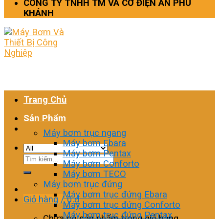
CÔNG TY TNHH TM VÀ CƠ ĐIỆN AN PHÚ
KHÁNH
Trang Chủ
Sản Phẩm
Máy bơm trục ngang
Máy bơm Ebara
Máy bơm Pentax
Tìm
Máy bơm Conforto
kiếm:
Máy bơm TECO
Máy bơm trục đứng
Máy bơm trục đứng Ebara
Giỏ hàng /
0
₫
Máy bơm trục đứng Conforto
Máy bơm trục đứng Pentax
Chưa có sản phẩm trong giỏ hàng.