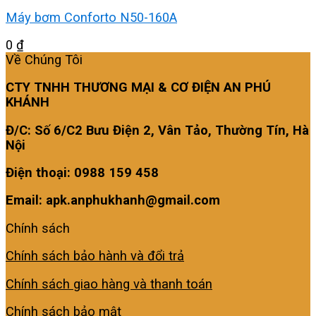
Máy bơm Conforto N50-160A
0
₫
Về Chúng Tôi
CTY TNHH THƯƠNG MẠI & CƠ ĐIỆN AN PHÚ
KHÁNH
Đ/C: Số 6/C2 Bưu Điện 2, Vân Tảo, Thường Tín, Hà
Nội
Điện thoại: 0988 159 458
Email: apk.anphukhanh@gmail.com
Chính sách
Chính sách bảo hành và đổi trả
Chính sách giao hàng và thanh toán
Chính sách bảo mật