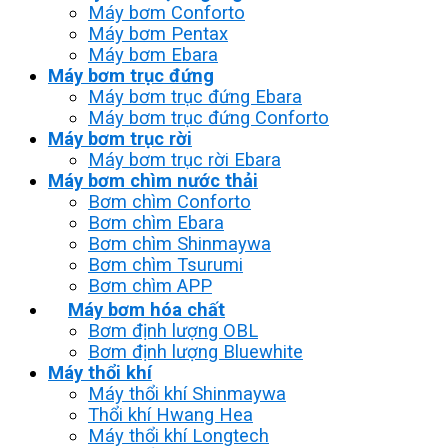
Máy bơm Conforto
Máy bơm Pentax
Máy bơm Ebara
Máy bơm trục đứng
Máy bơm trục đứng Ebara
Máy bơm trục đứng Conforto
Máy bơm trục rời
Máy bơm trục rời Ebara
Máy bơm chìm nước thải
Bơm chìm Conforto
Bơm chìm Ebara
Bơm chìm Shinmaywa
Bơm chìm Tsurumi
Bơm chìm APP
Máy bơm hóa chất
Bơm định lượng OBL
Bơm định lượng Bluewhite
Máy thổi khí
Máy thổi khí Shinmaywa
Thổi khí Hwang Hea
Máy thổi khí Longtech