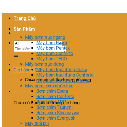
Trang Chủ
Sản Phẩm
Máy bơm trục ngang
Máy bơm Ebara
Máy bơm Pentax
Tìm
Máy bơm Conforto
kiếm:
Máy bơm TECO
Máy bơm trục đứng
Máy bơm trục đứng Ebara
Giỏ hàng /
0
₫
Máy bơm trục đứng Conforto
Chưa có sản phẩm trong giỏ hàng.
Máy bơm trục đứng Pentax
Máy bơm chìm nước thải
Bơm chìm Ebara
Giỏ hàng
Bơm chìm Conforto
Bơm chìm APP
Chưa có sản phẩm trong giỏ hàng.
Bơm chìm Tsurumi
Bơm chìm Shinmaywa
Bơm chìm Evergush
Máy thổi khí