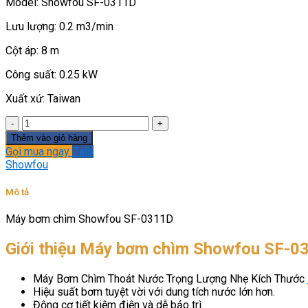
Model: Showfou SF-0311D
Lưu lượng: 0.2 m3/min
Cột áp: 8 m
Công suất: 0.25 kW
Xuất xứ: Taiwan
Máy
bơm
Thêm vào giỏ hàng
chìm
Gọi mua ngay
Zalo
Showfou
Showfou
SF-
0311D
Mô tả
số
lượng
Máy bơm chìm Showfou SF-0311D
Giới thiệu Máy bơm chìm Showfou SF-0
Máy Bơm Chìm Thoát Nước Trọng Lượng Nhẹ Kích Thước
Hiệu suất bơm tuyệt vời với dung tích nước lớn hơn.
Động cơ tiết kiệm điện và dễ bảo trì.