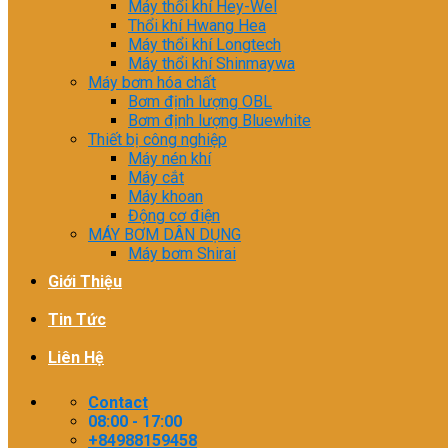
Máy thổi khí Hey-Wel
Thổi khí Hwang Hea
Máy thổi khí Longtech
Máy thổi khí Shinmaywa
Máy bơm hóa chất
Bơm định lượng OBL
Bơm định lượng Bluewhite
Thiết bị công nghiệp
Máy nén khí
Máy cắt
Máy khoan
Động cơ điện
MÁY BƠM DÂN DỤNG
Máy bơm Shirai
Giới Thiệu
Tin Tức
Liên Hệ
Contact
08:00 - 17:00
+84988159458