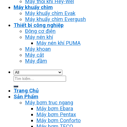
Máy thổi khí Hey-Wel
Máy khuấy chìm
Máy khuấy chìm Evak
Máy khuấy chìm Evergush
Thiết bị công nghiệp
Động cơ điện
Máy nén khí
Máy nén khí PUMA
Máy khoan
Máy cắt
Máy đầm
Tìm
kiếm:
Trang Chủ
Sản Phẩm
Máy bơm trục ngang
Máy bơm Ebara
Máy bơm Pentax
Máy bơm Conforto
Máy bơm TECO