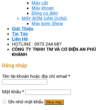
Máy cắt
Máy khoan
Động cơ điện
MÁY BƠM DÂN DỤNG
Máy bơm Shirai
Giới Thiệu
Tin Tức
Liên Hệ
HOTLINE : 0973 244 687
CÔNG TY TNHH TM VÀ CƠ ĐIỆN AN PHÚ
KHÁNH
Đăng nhập
Tên tài khoản hoặc địa chỉ email
*
Mật khẩu
*
Ghi nhớ mật khẩu
Đăng nhập