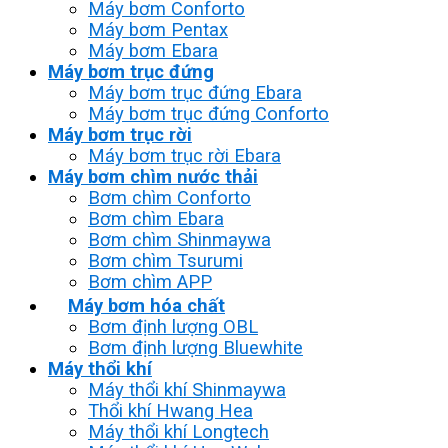
Máy bơm Conforto
Máy bơm Pentax
Máy bơm Ebara
Máy bơm trục đứng
Máy bơm trục đứng Ebara
Máy bơm trục đứng Conforto
Máy bơm trục rời
Máy bơm trục rời Ebara
Máy bơm chìm nước thải
Bơm chìm Conforto
Bơm chìm Ebara
Bơm chìm Shinmaywa
Bơm chìm Tsurumi
Bơm chìm APP
Máy bơm hóa chất
Bơm định lượng OBL
Bơm định lượng Bluewhite
Máy thổi khí
Máy thổi khí Shinmaywa
Thổi khí Hwang Hea
Máy thổi khí Longtech