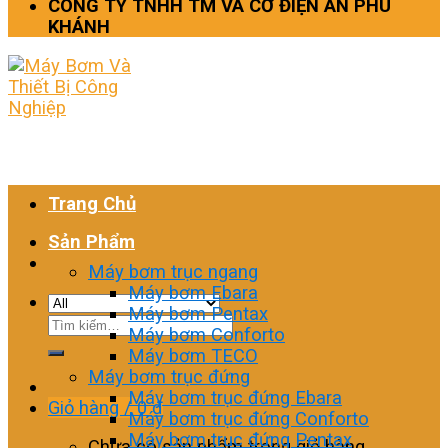
CÔNG TY TNHH TM VÀ CƠ ĐIỆN AN PHÚ
KHÁNH
Trang Chủ
Sản Phẩm
Máy bơm trục ngang
Máy bơm Ebara
Máy bơm Pentax
Tìm
Máy bơm Conforto
kiếm:
Máy bơm TECO
Máy bơm trục đứng
Máy bơm trục đứng Ebara
Giỏ hàng /
0
₫
Máy bơm trục đứng Conforto
Máy bơm trục đứng Pentax
Chưa có sản phẩm trong giỏ hàng.