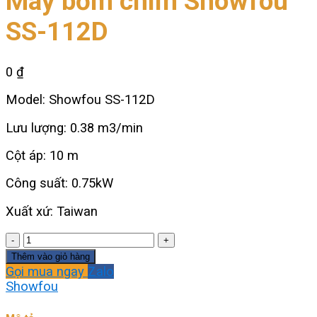
Máy bơm chìm Showfou
SS-112D
0
₫
Model: Showfou SS-112D
Lưu lượng: 0.38 m3/min
Cột áp: 10 m
Công suất: 0.75kW
Xuất xứ: Taiwan
Máy
bơm
Thêm vào giỏ hàng
chìm
Gọi mua ngay
Zalo
Showfou
Showfou
SS-
112D