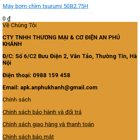
Máy bơm chìm tsurumi 50B2.75H
0
₫
Về Chúng Tôi
CTY TNHH THƯƠNG MẠI & CƠ ĐIỆN AN PHÚ
KHÁNH
Đ/C: Số 6/C2 Bưu Điện 2, Vân Tảo, Thường Tín, Hà
Nội
Điện thoại: 0988 159 458
Email: apk.anphukhanh@gmail.com
Chính sách
Chính sách bảo hành và đổi trả
Chính sách giao hàng và thanh toán
Chính sách bảo mật