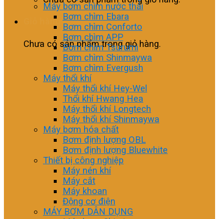
Máy bơm chìm nước thải
Bơm chìm Ebara
Giỏ hàng
Bơm chìm Conforto
Bơm chìm APP
Chưa có sản phẩm trong giỏ hàng.
Bơm chìm Tsurumi
Bơm chìm Shinmaywa
Bơm chìm Evergush
Máy thổi khí
Máy thổi khí Hey-Wel
Thổi khí Hwang Hea
Máy thổi khí Longtech
Máy thổi khí Shinmaywa
Máy bơm hóa chất
Bơm định lượng OBL
Bơm định lượng Bluewhite
Thiết bị công nghiệp
Máy nén khí
Máy cắt
Máy khoan
Động cơ điện
MÁY BƠM DÂN DỤNG