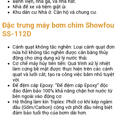
Bệnh viện, nhà ga, và nhà hát.
Nhà để xe và tiệm giặt ủi.
Khu dân cư Nhà ở. Căn hộ và chung cư.
Đặc trưng máy bơm chìm Showfou
SS-112D
Cánh quạt không tắc nghẽn: Loại cánh quạt đơn
nửa hở không tắc nghẽn được cân bằng thủy
động cho ứng dụng xử lý nước thải.
Cơ chế máy hủy tiên tiến: Quá trình xử lý nhiệt
làm cứng bề mặt được thực hiện trên các cánh
quạt và lưỡi cắt, tạo ra công việc băm nhỏ tuyệt
vời.
Đế đệm cáp Epoxy: “Đế đệm cáp Epoxy” độc
đáo đảm bảo 100% khả năng chặn hơi nước từ
bên ngoài vào động cơ.
Hệ thống làm kín Triplex: Phốt cơ khí kép ngâm
dầu (Gốm/Carbon) cộng với phốt dầu riêng biệt
đảm bảo tuổi thọ của bơm dài hơn.