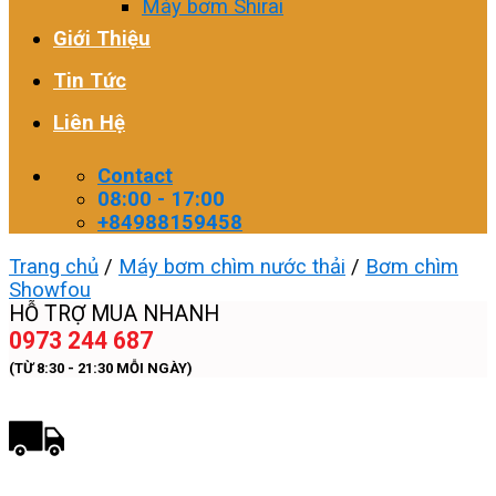
Máy bơm Shirai
Giới Thiệu
Tin Tức
Liên Hệ
Contact
08:00 - 17:00
+84988159458
Trang chủ
/
Máy bơm chìm nước thải
/
Bơm chìm
Showfou
HỖ TRỢ MUA NHANH
0973 244 687
(TỪ 8:30 - 21:30 MỖI NGÀY)