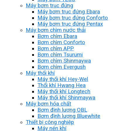
Máy bơm trục đứng
Máy bơm trục đứng Ebara
Máy bơm trục đứng Conforto
Máy bơm trục đứng Pentax
Máy bơm chìm nước thải
Bơm chìm Ebara
Bơm chìm Conforto
Bơm chìm APP
Bơm chìm Tsurumi
Bơm chìm Shinmaywa
Bơm chìm Evergush
Máy thổi khí
Máy thổi khí Hey-Wel
Thổi khí Hwang Hea
Máy thổi khí Longtech
Máy thổi khí Shinmaywa
Máy bơm hóa chất
Bơm định lượng OBL
Bơm định lượng Bluewhite
Thiết bị công nghiệp
Máy nén khí