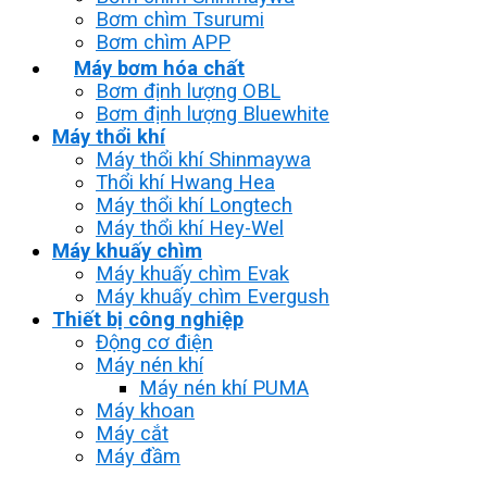
Bơm chìm Tsurumi
Bơm chìm APP
Máy bơm hóa chất
Bơm định lượng OBL
Bơm định lượng Bluewhite
Máy thổi khí
Máy thổi khí Shinmaywa
Thổi khí Hwang Hea
Máy thổi khí Longtech
Máy thổi khí Hey-Wel
Máy khuấy chìm
Máy khuấy chìm Evak
Máy khuấy chìm Evergush
Thiết bị công nghiệp
Động cơ điện
Máy nén khí
Máy nén khí PUMA
Máy khoan
Máy cắt
Máy đầm