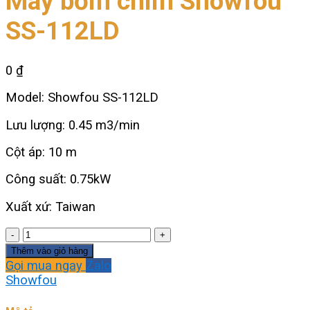
Máy bơm chìm Showfou
SS-112LD
0
₫
Model: Showfou SS-112LD
Lưu lượng: 0.45 m3/min
Cột áp: 10 m
Công suất: 0.75kW
Xuất xứ: Taiwan
Máy
bơm
Thêm vào giỏ hàng
chìm
Gọi mua ngay
Zalo
Showfou
Showfou
SS-
112LD