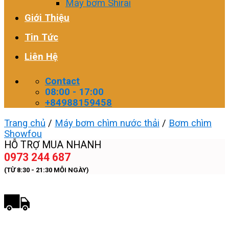
Máy bơm Shirai
Giới Thiệu
Tin Tức
Liên Hệ
Contact
08:00 - 17:00
+84988159458
Trang chủ
/
Máy bơm chìm nước thải
/
Bơm chìm
Showfou
HỖ TRỢ MUA NHANH
0973 244 687
(TỪ 8:30 - 21:30 MỖI NGÀY)