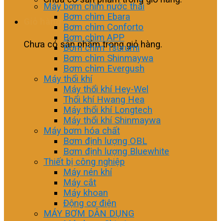
Máy bơm chìm nước thải
Bơm chìm Ebara
Giỏ hàng
Bơm chìm Conforto
Bơm chìm APP
Chưa có sản phẩm trong giỏ hàng.
Bơm chìm Tsurumi
Bơm chìm Shinmaywa
Bơm chìm Evergush
Máy thổi khí
Máy thổi khí Hey-Wel
Thổi khí Hwang Hea
Máy thổi khí Longtech
Máy thổi khí Shinmaywa
Máy bơm hóa chất
Bơm định lượng OBL
Bơm định lượng Bluewhite
Thiết bị công nghiệp
Máy nén khí
Máy cắt
Máy khoan
Động cơ điện
MÁY BƠM DÂN DỤNG