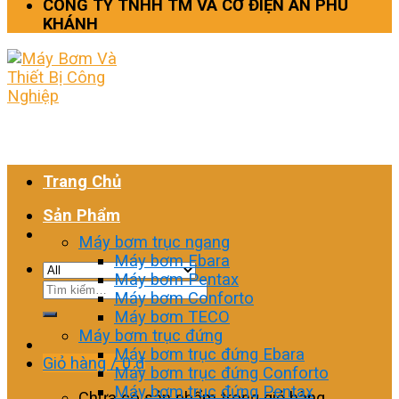
CÔNG TY TNHH TM VÀ CƠ ĐIỆN AN PHÚ
KHÁNH
Trang Chủ
Sản Phẩm
Máy bơm trục ngang
Máy bơm Ebara
Máy bơm Pentax
Tìm
Máy bơm Conforto
kiếm:
Máy bơm TECO
Máy bơm trục đứng
Máy bơm trục đứng Ebara
Giỏ hàng /
0
₫
Máy bơm trục đứng Conforto
Máy bơm trục đứng Pentax
Chưa có sản phẩm trong giỏ hàng.