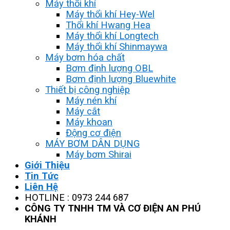
Máy thổi khí
Máy thổi khí Hey-Wel
Thổi khí Hwang Hea
Máy thổi khí Longtech
Máy thổi khí Shinmaywa
Máy bơm hóa chất
Bơm định lượng OBL
Bơm định lượng Bluewhite
Thiết bị công nghiệp
Máy nén khí
Máy cắt
Máy khoan
Động cơ điện
MÁY BƠM DÂN DỤNG
Máy bơm Shirai
Giới Thiệu
Tin Tức
Liên Hệ
HOTLINE : 0973 244 687
CÔNG TY TNHH TM VÀ CƠ ĐIỆN AN PHÚ
KHÁNH