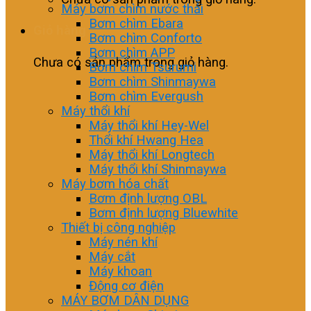
Máy bơm chìm nước thải
Bơm chìm Ebara
Giỏ hàng
Bơm chìm Conforto
Bơm chìm APP
Chưa có sản phẩm trong giỏ hàng.
Bơm chìm Tsurumi
Bơm chìm Shinmaywa
Bơm chìm Evergush
Máy thổi khí
Máy thổi khí Hey-Wel
Thổi khí Hwang Hea
Máy thổi khí Longtech
Máy thổi khí Shinmaywa
Máy bơm hóa chất
Bơm định lượng OBL
Bơm định lượng Bluewhite
Thiết bị công nghiệp
Máy nén khí
Máy cắt
Máy khoan
Động cơ điện
MÁY BƠM DÂN DỤNG