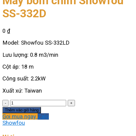
Máy bơm chìm Showfou
SS-332D
0
₫
Model: Showfou SS-332LD
Lưu lượng: 0.8 m3/min
Cột áp: 18 m
Công suất: 2.2kW
Xuất xứ: Taiwan
Máy
bơm
Thêm vào giỏ hàng
chìm
Gọi mua ngay
Zalo
Showfou
Showfou
SS-
332D