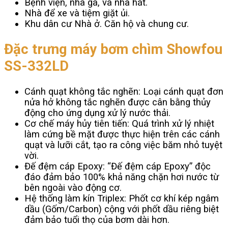
Bệnh viện, nhà ga, và nhà hát.
Nhà để xe và tiệm giặt ủi.
Khu dân cư Nhà ở. Căn hộ và chung cư.
Đặc trưng máy bơm chìm Showfou
SS-332LD
Cánh quạt không tắc nghẽn: Loại cánh quạt đơn
nửa hở không tắc nghẽn được cân bằng thủy
động cho ứng dụng xử lý nước thải.
Cơ chế máy hủy tiên tiến: Quá trình xử lý nhiệt
làm cứng bề mặt được thực hiện trên các cánh
quạt và lưỡi cắt, tạo ra công việc băm nhỏ tuyệt
vời.
Đế đệm cáp Epoxy: “Đế đệm cáp Epoxy” độc
đáo đảm bảo 100% khả năng chặn hơi nước từ
bên ngoài vào động cơ.
Hệ thống làm kín Triplex: Phốt cơ khí kép ngâm
dầu (Gốm/Carbon) cộng với phốt dầu riêng biệt
đảm bảo tuổi thọ của bơm dài hơn.