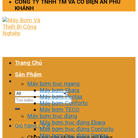
CÔNG TY TNHH TM VÀ CƠ ĐIỆN AN PHÚ
KHÁNH
Trang Chủ
Sản Phẩm
Máy bơm trục ngang
Máy bơm Ebara
Máy bơm Pentax
Tìm
Máy bơm Conforto
kiếm:
Máy bơm TECO
Máy bơm trục đứng
Máy bơm trục đứng Ebara
Giỏ hàng /
0
₫
Máy bơm trục đứng Conforto
Máy bơm trục đứng Pentax
Chưa có sản phẩm trong giỏ hàng.