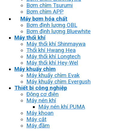
Bơm chìm Tsurumi
Bơm chìm APP
Máy bơm hóa chất
Bơm định lượng OBL
Bơm định lượng Bluewhite
Máy thổi khí
Máy thổi khí Shinmaywa
Thổi khí Hwang Hea
Máy thổi khí Longtech
Máy thổi khí Hey-Wel
Máy khuấy chìm
Máy khuấy chìm Evak
Máy khuấy chìm Evergush
Thiết bị công nghiệp
Động cơ điện
Máy nén khí
Máy nén khí PUMA
Máy khoan
Máy cắt
Máy đầm