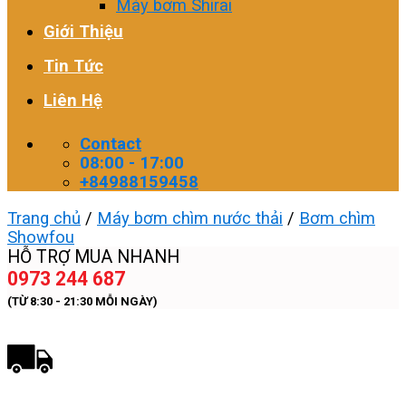
Máy bơm Shirai
Giới Thiệu
Tin Tức
Liên Hệ
Contact
08:00 - 17:00
+84988159458
Trang chủ
/
Máy bơm chìm nước thải
/
Bơm chìm
Showfou
HỖ TRỢ MUA NHANH
0973 244 687
(TỪ 8:30 - 21:30 MỖI NGÀY)