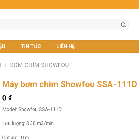
IỆU
TIN TỨC
LIÊN HỆ
I
/
BƠM CHÌM SHOWFOU
Máy bơm chìm Showfou SSA-111D
0
₫
Model: Showfou SSA-111D
Lưu lượng: 0.38 m3/min
Cột áp: 10 m