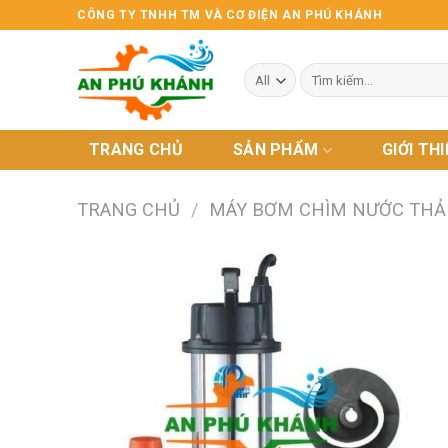
Skip
CÔNG TY TNHH TM VÀ CƠ ĐIỆN AN PHÚ KHÁNH
to
content
Tìm
kiếm:
TRANG CHỦ
SẢN PHẨM
GIỚI TH
TRANG CHỦ
/
MÁY BƠM CHÌM NƯỚC THẢ