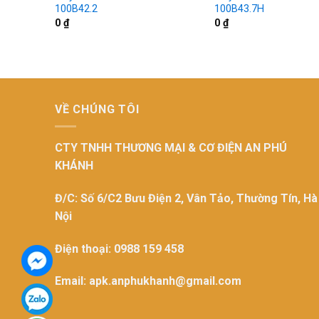
100B42.2
100B43.7H
0
₫
0
₫
VỀ CHÚNG TÔI
CTY TNHH THƯƠNG MẠI & CƠ ĐIỆN AN PHÚ
KHÁNH
Đ/C: Số 6/C2 Bưu Điện 2, Vân Tảo, Thường Tín, Hà
Nội
Điện thoại: 0988 159 458
Email: apk.anphukhanh@gmail.com