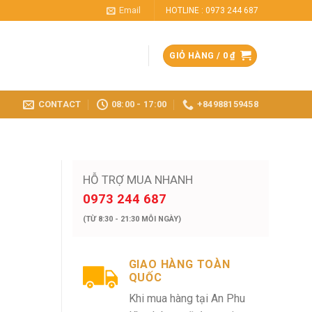
Email
HOTLINE : 0973 244 687
GIỎ HÀNG /
0
₫
CONTACT
08:00 - 17:00
+84988159458
HỖ TRỢ MUA NHANH
0973 244 687
(TỪ 8:30 - 21:30 MỖI NGÀY)
GIAO HÀNG TOÀN
QUỐC
Khi mua hàng tại An Phu