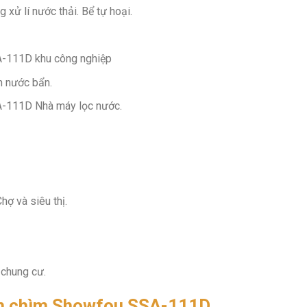
 xử lí nước thải. Bể tự hoại.
-111D khu công nghiệp
 nước bẩn.
-111D Nhà máy lọc nước.
 và siêu thị.
 chung cư.
m chìm Showfou SSA-111D