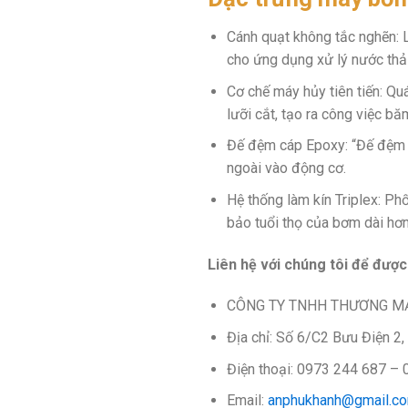
Cánh quạt không tắc nghẽn: 
cho ứng dụng xử lý nước thải
Cơ chế máy hủy tiên tiến: Qu
lưỡi cắt, tạo ra công việc bă
Đế đệm cáp Epoxy: “Đế đệm
ngoài vào động cơ.
Hệ thống làm kín Triplex: P
bảo tuổi thọ của bơm dài hơn
Liên hệ với chúng tôi để được
CÔNG TY TNHH THƯƠNG MẠ
Địa chỉ: Số 6/C2 Bưu Điện 2,
Điện thoại: 0973 244 687 –
Email:
anphukhanh@gmail.c