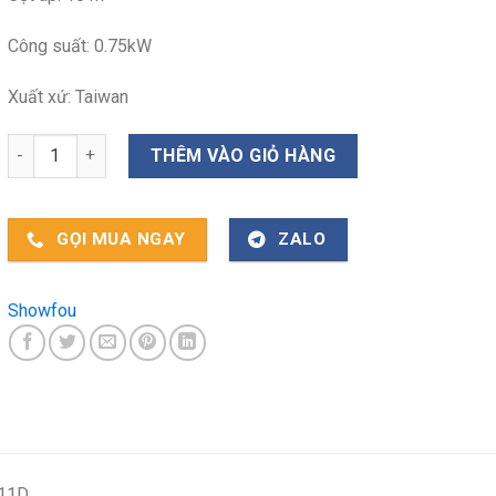
Công suất: 0.75kW
Xuất xứ: Taiwan
Máy bơm chìm Showfou SSA-111D số lượng
THÊM VÀO GIỎ HÀNG
GỌI MUA NGAY
ZALO
Showfou
111D