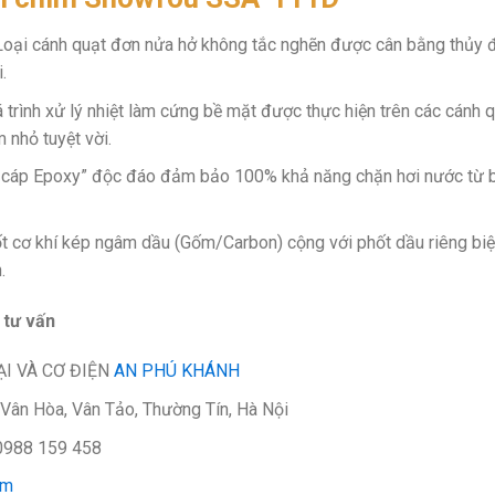
Loại cánh quạt đơn nửa hở không tắc nghẽn được cân bằng thủy 
.
á trình xử lý nhiệt làm cứng bề mặt được thực hiện trên các cánh 
m nhỏ tuyệt vời.
 cáp Epoxy” độc đáo đảm bảo 100% khả năng chặn hơi nước từ 
hốt cơ khí kép ngâm dầu (Gốm/Carbon) cộng với phốt dầu riêng bi
.
 tư vấn
I VÀ CƠ ĐIỆN
AN PHÚ KHÁNH
 Vân Hòa, Vân Tảo, Thường Tín, Hà Nội
 0988 159 458
om