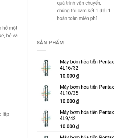
quá trình vận chuyển,
chúng tôi cam kết 1 đổi 1
hoàn toàn miễn phí
n hở một
xé, bẻ và
SẢN PHẨM
Máy bơm hỏa tiễn Pentax
4L16/32
10.000
₫
Máy bơm hỏa tiễn Pentax
4L10/35
10.000
₫
Máy bơm hỏa tiễn Pentax
c lắp
4L9/42
10.000
₫
Máy bơm hỏa tiễn Pentax