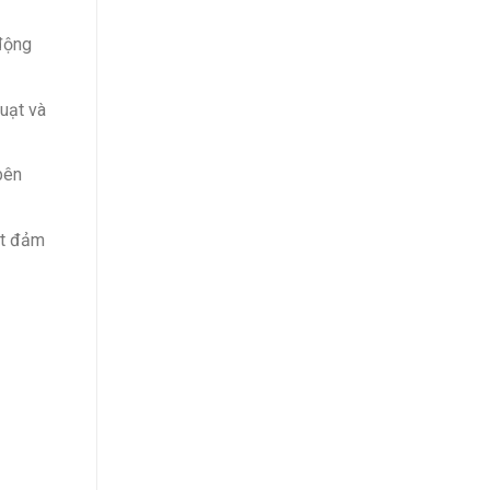
động
quạt và
bên
ệt đảm