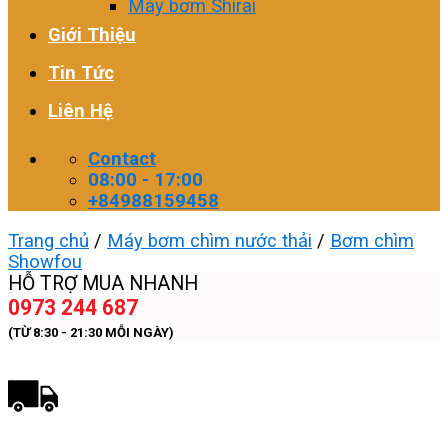
Máy bơm Shirai
Giới Thiệu
Tin Tức
Liên Hệ
Contact
08:00 - 17:00
+84988159458
Trang chủ
/
Máy bơm chìm nước thải
/
Bơm chìm
Showfou
HỖ TRỢ MUA NHANH
0973 244 687
(TỪ 8:30 - 21:30 MỖI NGÀY)