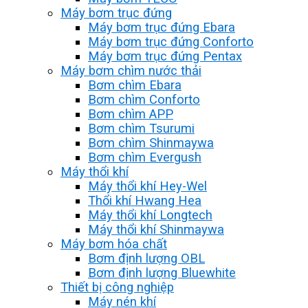
Máy bơm trục đứng
Máy bơm trục đứng Ebara
Máy bơm trục đứng Conforto
Máy bơm trục đứng Pentax
Máy bơm chìm nước thải
Bơm chìm Ebara
Bơm chìm Conforto
Bơm chìm APP
Bơm chìm Tsurumi
Bơm chìm Shinmaywa
Bơm chìm Evergush
Máy thổi khí
Máy thổi khí Hey-Wel
Thổi khí Hwang Hea
Máy thổi khí Longtech
Máy thổi khí Shinmaywa
Máy bơm hóa chất
Bơm định lượng OBL
Bơm định lượng Bluewhite
Thiết bị công nghiệp
Máy nén khí