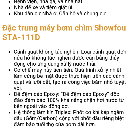
Bệnh viện, nhà ga, và nhà hát.
Nhà để xe và tiệm giặt ủi.
Khu dân cư Nhà ở. Căn hộ và chung cư.
Đặc trưng máy bơm chìm Showfou
STA-111D
Cánh quạt không tắc nghẽn: Loại cánh quạt đơn
nửa hở không tắc nghẽn được cân bằng thủy
động cho ứng dụng xử lý nước thải.
Cơ chế máy hủy tiên tiến: Quá trình xử lý nhiệt
làm cứng bề mặt được thực hiện trên các cánh
quạt và lưỡi cắt, tạo ra công việc băm nhỏ tuyệt
vời.
Đế đệm cáp Epoxy: “Đế đệm cáp Epoxy” độc
đáo đảm bảo 100% khả năng chặn hơi nước từ
bên ngoài vào động cơ.
Hệ thống làm kín Triplex: Phốt cơ khí kép ngâm
dầu (Gốm/Carbon) cộng với phốt dầu riêng biệt
đảm bảo tuổi thọ của bơm dài hơn.