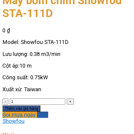
Máy bơm chìm Showfou
STA-111D
0
₫
Model: Showfou STA-111D
Lưu lượng: 0.38 m3/min
Cột áp:10 m
Công suất: 0.75kW
Xuất xứ: Taiwan
Máy
bơm
Thêm vào giỏ hàng
chìm
Gọi mua ngay
Zalo
Showfou
Showfou
STA-
111D