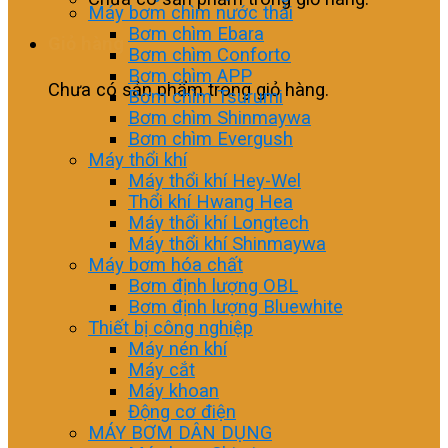
Máy bơm chìm nước thải
Bơm chìm Ebara
Giỏ hàng
Bơm chìm Conforto
Bơm chìm APP
Chưa có sản phẩm trong giỏ hàng.
Bơm chìm Tsurumi
Bơm chìm Shinmaywa
Bơm chìm Evergush
Máy thổi khí
Máy thổi khí Hey-Wel
Thổi khí Hwang Hea
Máy thổi khí Longtech
Máy thổi khí Shinmaywa
Máy bơm hóa chất
Bơm định lượng OBL
Bơm định lượng Bluewhite
Thiết bị công nghiệp
Máy nén khí
Máy cắt
Máy khoan
Động cơ điện
MÁY BƠM DÂN DỤNG