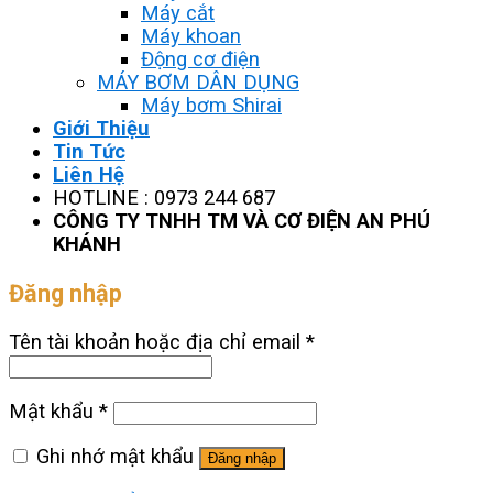
Máy cắt
Máy khoan
Động cơ điện
MÁY BƠM DÂN DỤNG
Máy bơm Shirai
Giới Thiệu
Tin Tức
Liên Hệ
HOTLINE : 0973 244 687
CÔNG TY TNHH TM VÀ CƠ ĐIỆN AN PHÚ
KHÁNH
Đăng nhập
Tên tài khoản hoặc địa chỉ email
*
Mật khẩu
*
Ghi nhớ mật khẩu
Đăng nhập