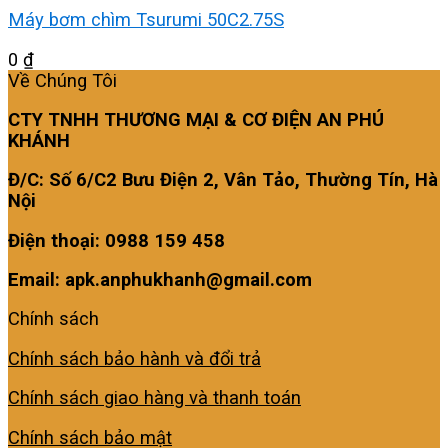
Máy bơm chìm Tsurumi 50C2.75S
0
₫
Về Chúng Tôi
CTY TNHH THƯƠNG MẠI & CƠ ĐIỆN AN PHÚ
KHÁNH
Đ/C: Số 6/C2 Bưu Điện 2, Vân Tảo, Thường Tín, Hà
Nội
Điện thoại: 0988 159 458
Email: apk.anphukhanh@gmail.com
Chính sách
Chính sách bảo hành và đổi trả
Chính sách giao hàng và thanh toán
Chính sách bảo mật