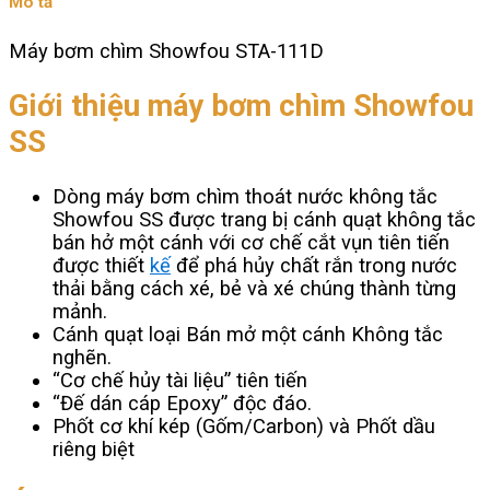
Mô tả
số
lượng
Máy bơm chìm Showfou STA-111D
Giới thiệu máy bơm chìm Showfou
SS
Dòng máy bơm chìm thoát nước không tắc
Showfou SS được trang bị cánh quạt không tắc
bán hở một cánh với cơ chế cắt vụn tiên tiến
được thiết
kế
để phá hủy chất rắn trong nước
thải bằng cách xé, bẻ và xé chúng thành từng
mảnh.
Cánh quạt loại Bán mở một cánh Không tắc
nghẽn.
“Cơ chế hủy tài liệu” tiên tiến
“Đế dán cáp Epoxy” độc đáo.
Phốt cơ khí kép (Gốm/Carbon) và Phốt dầu
riêng biệt