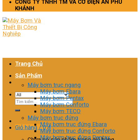
CÔNG TY TNHH TM VÀ CƠ ĐIỆN AN PHÚ
KHÁNH
Trang Chủ
Sản Phẩm
Máy bơm trục ngang
Máy bơm Ebara
Máy bơm Pentax
Tìm
Máy bơm Conforto
kiếm:
Máy bơm TECO
Máy bơm trục đứng
Máy bơm trục đứng Ebara
Giỏ hàng /
0
₫
Máy bơm trục đứng Conforto
Máy bơm trục đứng Pentax
Chưa có sản phẩm trong giỏ hàng.