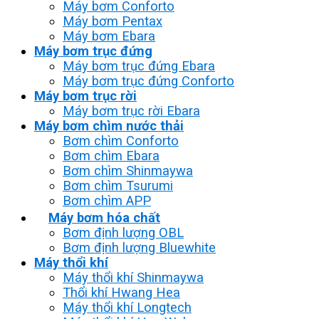
Máy bơm Conforto
Máy bơm Pentax
Máy bơm Ebara
Máy bơm trục đứng
Máy bơm trục đứng Ebara
Máy bơm trục đứng Conforto
Máy bơm trục rời
Máy bơm trục rời Ebara
Máy bơm chìm nước thải
Bơm chìm Conforto
Bơm chìm Ebara
Bơm chìm Shinmaywa
Bơm chìm Tsurumi
Bơm chìm APP
Máy bơm hóa chất
Bơm định lượng OBL
Bơm định lượng Bluewhite
Máy thổi khí
Máy thổi khí Shinmaywa
Thổi khí Hwang Hea
Máy thổi khí Longtech