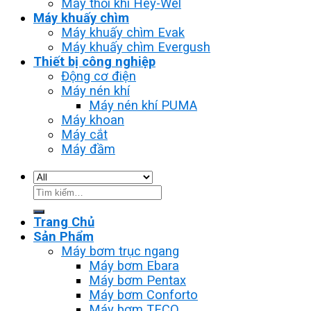
Máy thổi khí Hey-Wel
Máy khuấy chìm
Máy khuấy chìm Evak
Máy khuấy chìm Evergush
Thiết bị công nghiệp
Động cơ điện
Máy nén khí
Máy nén khí PUMA
Máy khoan
Máy cắt
Máy đầm
Tìm
kiếm:
Trang Chủ
Sản Phẩm
Máy bơm trục ngang
Máy bơm Ebara
Máy bơm Pentax
Máy bơm Conforto
Máy bơm TECO