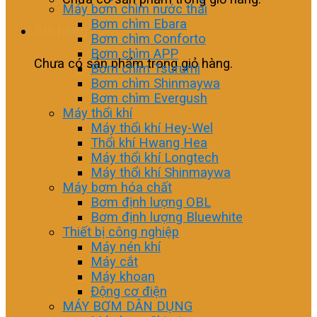
Máy bơm chìm nước thải
Bơm chìm Ebara
Giỏ hàng
Bơm chìm Conforto
Bơm chìm APP
Chưa có sản phẩm trong giỏ hàng.
Bơm chìm Tsurumi
Bơm chìm Shinmaywa
Bơm chìm Evergush
Máy thổi khí
Máy thổi khí Hey-Wel
Thổi khí Hwang Hea
Máy thổi khí Longtech
Máy thổi khí Shinmaywa
Máy bơm hóa chất
Bơm định lượng OBL
Bơm định lượng Bluewhite
Thiết bị công nghiệp
Máy nén khí
Máy cắt
Máy khoan
Động cơ điện
MÁY BƠM DÂN DỤNG