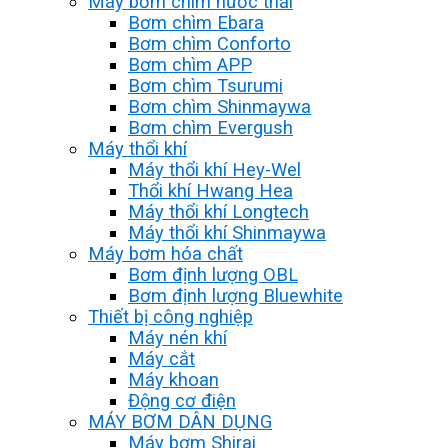
Máy bơm chìm nước thải
Bơm chìm Ebara
Bơm chìm Conforto
Bơm chìm APP
Bơm chìm Tsurumi
Bơm chìm Shinmaywa
Bơm chìm Evergush
Máy thổi khí
Máy thổi khí Hey-Wel
Thổi khí Hwang Hea
Máy thổi khí Longtech
Máy thổi khí Shinmaywa
Máy bơm hóa chất
Bơm định lượng OBL
Bơm định lượng Bluewhite
Thiết bị công nghiệp
Máy nén khí
Máy cắt
Máy khoan
Động cơ điện
MÁY BƠM DÂN DỤNG
Máy bơm Shirai