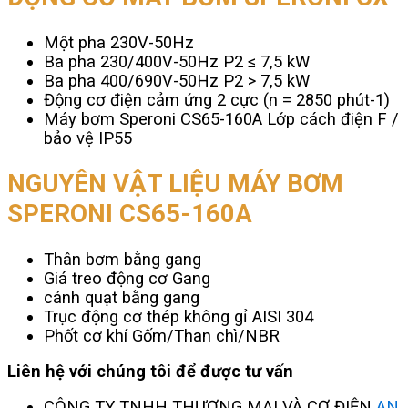
Một pha 230V-50Hz
Ba pha 230/400V-50Hz P2 ≤ 7,5 kW
Ba pha 400/690V-50Hz P2 > 7,5 kW
Động cơ điện cảm ứng 2 cực (n = 2850 phút-1)
Máy bơm Speroni CS65-160A Lớp cách điện F /
bảo vệ IP55
NGUYÊN VẬT LIỆU MÁY BƠM
SPERONI CS65-160A
Thân bơm bằng gang
Giá treo động cơ Gang
cánh quạt bằng gang
Trục động cơ thép không gỉ AISI 304
Phốt cơ khí Gốm/Than chì/NBR
Liên hệ với chúng tôi để được tư vấn
CÔNG TY TNHH THƯƠNG MẠI VÀ CƠ ĐIỆN
AN