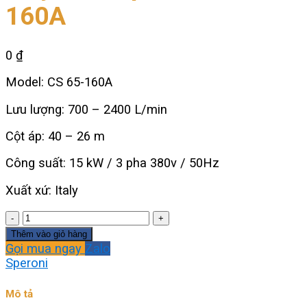
160A
0
₫
Model: CS 65-160A
Lưu lượng: 700 – 2400 L/min
Cột áp: 40 – 26 m
Công suất: 15 kW / 3 pha 380v / 50Hz
Xuất xứ: Italy
Máy
bơm
Thêm vào giỏ hàng
Speroni
Gọi mua ngay
Zalo
CS65-
Speroni
160A
số
Mô tả
lượng