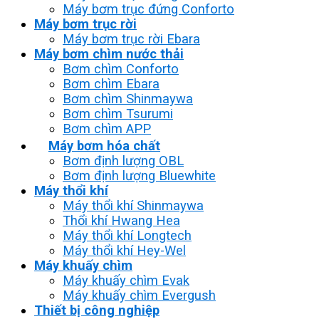
Máy bơm trục đứng Conforto
Máy bơm trục rời
Máy bơm trục rời Ebara
Máy bơm chìm nước thải
Bơm chìm Conforto
Bơm chìm Ebara
Bơm chìm Shinmaywa
Bơm chìm Tsurumi
Bơm chìm APP
Máy bơm hóa chất
Bơm định lượng OBL
Bơm định lượng Bluewhite
Máy thổi khí
Máy thổi khí Shinmaywa
Thổi khí Hwang Hea
Máy thổi khí Longtech
Máy thổi khí Hey-Wel
Máy khuấy chìm
Máy khuấy chìm Evak
Máy khuấy chìm Evergush
Thiết bị công nghiệp