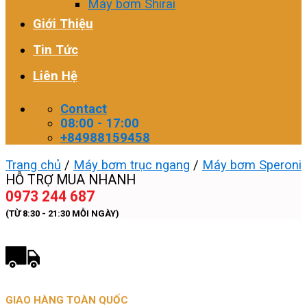
Máy bơm Shirai
Giới Thiệu
Tin Tức
Liên Hệ
Contact
08:00 - 17:00
+84988159458
Trang chủ
/
Máy bơm trục ngang
/
Máy bơm Speroni
HỖ TRỢ MUA NHANH
0973 244 687
(TỪ 8:30 - 21:30 MỖI NGÀY)
GIAO HÀNG TOÀN QUỐC