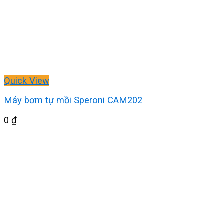
Quick View
Máy bơm tự mồi Speroni CAM202
0
₫