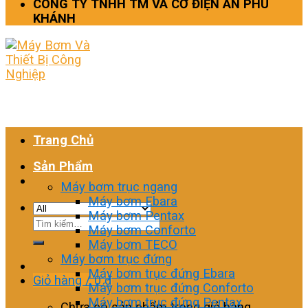
CÔNG TY TNHH TM VÀ CƠ ĐIỆN AN PHÚ
KHÁNH
Trang Chủ
Sản Phẩm
Máy bơm trục ngang
Máy bơm Ebara
Máy bơm Pentax
Tìm
Máy bơm Conforto
kiếm:
Máy bơm TECO
Máy bơm trục đứng
Máy bơm trục đứng Ebara
Giỏ hàng /
0
₫
Máy bơm trục đứng Conforto
Máy bơm trục đứng Pentax
Chưa có sản phẩm trong giỏ hàng.