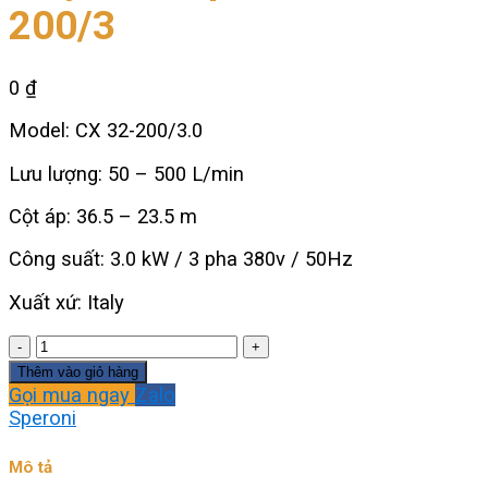
200/3
0
₫
Model: CX 32-200/3.0
Lưu lượng: 50 – 500 L/min
Cột áp: 36.5 – 23.5 m
Công suất: 3.0 kW / 3 pha 380v / 50Hz
Xuất xứ: Italy
Máy
bơm
Thêm vào giỏ hàng
Speroni
Gọi mua ngay
Zalo
CX32-
Speroni
200/3
số
Mô tả
lượng