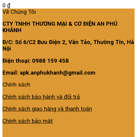
0
₫
Về Chúng Tôi
CTY TNHH THƯƠNG MẠI & CƠ ĐIỆN AN PHÚ
KHÁNH
Đ/C: Số 6/C2 Bưu Điện 2, Vân Tảo, Thường Tín, Hà
Nội
Điện thoại: 0988 159 458
Email: apk.anphukhanh@gmail.com
Chính sách
Chính sách bảo hành và đổi trả
Chính sách giao hàng và thanh toán
Chính sách bảo mật