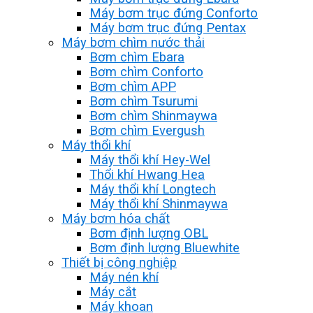
Máy bơm trục đứng Conforto
Máy bơm trục đứng Pentax
Máy bơm chìm nước thải
Bơm chìm Ebara
Bơm chìm Conforto
Bơm chìm APP
Bơm chìm Tsurumi
Bơm chìm Shinmaywa
Bơm chìm Evergush
Máy thổi khí
Máy thổi khí Hey-Wel
Thổi khí Hwang Hea
Máy thổi khí Longtech
Máy thổi khí Shinmaywa
Máy bơm hóa chất
Bơm định lượng OBL
Bơm định lượng Bluewhite
Thiết bị công nghiệp
Máy nén khí
Máy cắt
Máy khoan