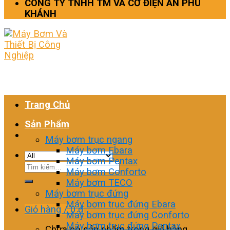
CÔNG TY TNHH TM VÀ CƠ ĐIỆN AN PHÚ
KHÁNH
Trang Chủ
Sản Phẩm
Máy bơm trục ngang
Máy bơm Ebara
Máy bơm Pentax
Tìm
Máy bơm Conforto
kiếm:
Máy bơm TECO
Máy bơm trục đứng
Máy bơm trục đứng Ebara
Giỏ hàng /
0
₫
Máy bơm trục đứng Conforto
Máy bơm trục đứng Pentax
Chưa có sản phẩm trong giỏ hàng.