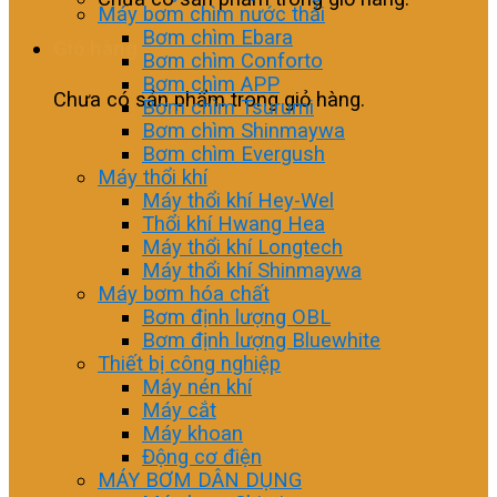
Máy bơm chìm nước thải
Bơm chìm Ebara
Giỏ hàng
Bơm chìm Conforto
Bơm chìm APP
Chưa có sản phẩm trong giỏ hàng.
Bơm chìm Tsurumi
Bơm chìm Shinmaywa
Bơm chìm Evergush
Máy thổi khí
Máy thổi khí Hey-Wel
Thổi khí Hwang Hea
Máy thổi khí Longtech
Máy thổi khí Shinmaywa
Máy bơm hóa chất
Bơm định lượng OBL
Bơm định lượng Bluewhite
Thiết bị công nghiệp
Máy nén khí
Máy cắt
Máy khoan
Động cơ điện
MÁY BƠM DÂN DỤNG