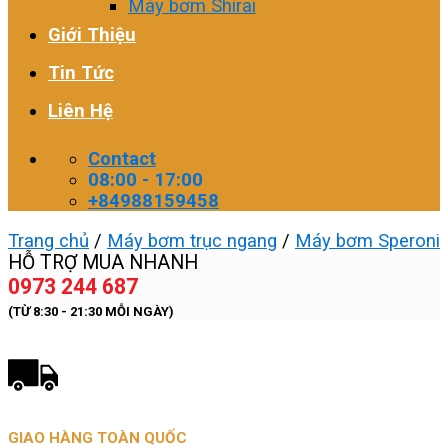
Máy bơm Shirai
Giới Thiệu
Tin Tức
Liên Hệ
Contact
08:00 - 17:00
+84988159458
Trang chủ
/
Máy bơm trục ngang
/
Máy bơm Speroni
HỖ TRỢ MUA NHANH
0973 244 687
(TỪ 8:30 - 21:30 MỖI NGÀY)
GIAO HÀNG TOÀN QUỐC