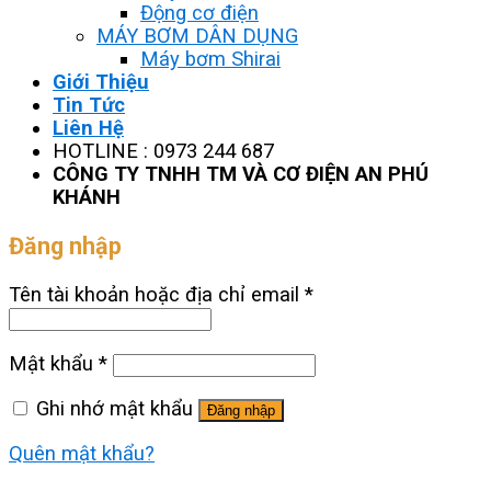
Động cơ điện
MÁY BƠM DÂN DỤNG
Máy bơm Shirai
Giới Thiệu
Tin Tức
Liên Hệ
HOTLINE : 0973 244 687
CÔNG TY TNHH TM VÀ CƠ ĐIỆN AN PHÚ
KHÁNH
Đăng nhập
Tên tài khoản hoặc địa chỉ email
*
Mật khẩu
*
Ghi nhớ mật khẩu
Đăng nhập
Quên mật khẩu?