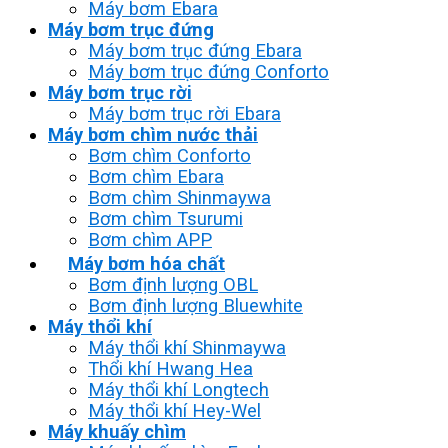
Máy bơm Ebara
Máy bơm trục đứng
Máy bơm trục đứng Ebara
Máy bơm trục đứng Conforto
Máy bơm trục rời
Máy bơm trục rời Ebara
Máy bơm chìm nước thải
Bơm chìm Conforto
Bơm chìm Ebara
Bơm chìm Shinmaywa
Bơm chìm Tsurumi
Bơm chìm APP
Máy bơm hóa chất
Bơm định lượng OBL
Bơm định lượng Bluewhite
Máy thổi khí
Máy thổi khí Shinmaywa
Thổi khí Hwang Hea
Máy thổi khí Longtech
Máy thổi khí Hey-Wel
Máy khuấy chìm