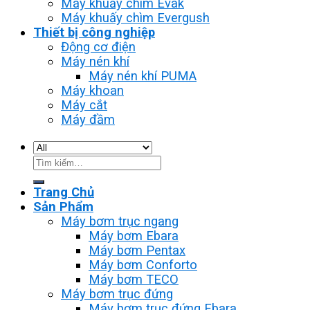
Máy khuấy chìm Evak
Máy khuấy chìm Evergush
Thiết bị công nghiệp
Động cơ điện
Máy nén khí
Máy nén khí PUMA
Máy khoan
Máy cắt
Máy đầm
Tìm
kiếm:
Trang Chủ
Sản Phẩm
Máy bơm trục ngang
Máy bơm Ebara
Máy bơm Pentax
Máy bơm Conforto
Máy bơm TECO
Máy bơm trục đứng
Máy bơm trục đứng Ebara