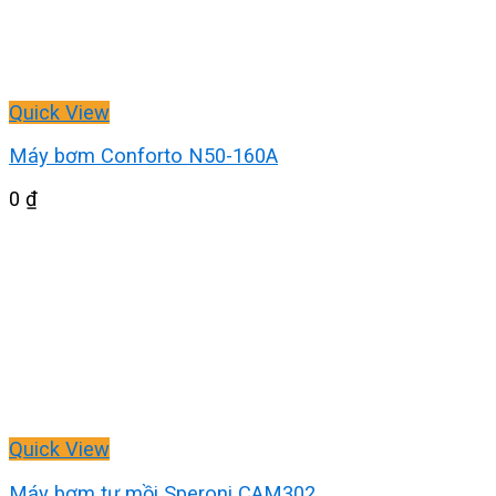
Quick View
Máy bơm Conforto N50-160A
0
₫
Quick View
Máy bơm tự mồi Speroni CAM302