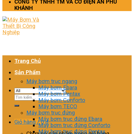
CÔNG TY TNHH TM VÀ CƠ ĐIỆN AN PHÚ
KHÁNH
Trang Chủ
Sản Phẩm
Máy bơm trục ngang
Máy bơm Ebara
Máy bơm Pentax
Tìm
Máy bơm Conforto
kiếm:
Máy bơm TECO
Máy bơm trục đứng
Máy bơm trục đứng Ebara
Giỏ hàng /
0
₫
Máy bơm trục đứng Conforto
Máy bơm trục đứng Pentax
Chưa có sản phẩm trong giỏ hàng.