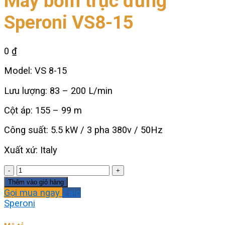
Máy bơm trục đứng
Speroni VS8-15
0
₫
Model: VS 8-15
Lưu lượng: 83 – 200 L/min
Cột áp: 155 – 99 m
Công suất: 5.5 kW / 3 pha 380v / 50Hz
Xuất xứ: Italy
Máy
bơm
Thêm vào giỏ hàng
trục
Gọi mua ngay
Zalo
đứng
Speroni
Speroni
VS8-