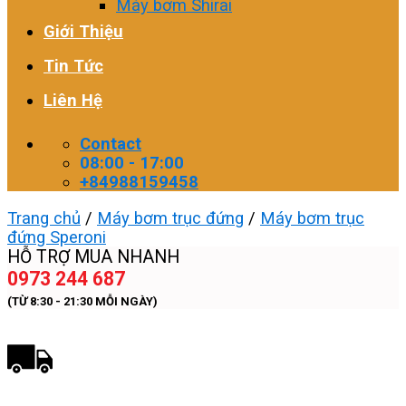
Máy bơm Shirai
Giới Thiệu
Tin Tức
Liên Hệ
Contact
08:00 - 17:00
+84988159458
Trang chủ
/
Máy bơm trục đứng
/
Máy bơm trục
đứng Speroni
HỖ TRỢ MUA NHANH
0973 244 687
(TỪ 8:30 - 21:30 MỖI NGÀY)