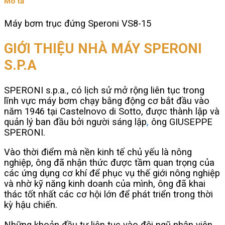
Mô tả
15
số
Máy bơm trục đứng Speroni VS8-15
lượng
GIỚI THIỆU NHÀ MÁY SPERONI
S.P.A
SPERONI s.p.a., có lịch sử mở rộng liên tục trong
lĩnh vực máy bơm chạy bằng động cơ bắt đầu vào
năm 1946 tại Castelnovo di Sotto, được thành lập và
quản lý ban đầu bởi người sáng lập
,
ông GIUSEPPE
SPERONI.
Vào thời điểm mà nền kinh tế chủ yếu là nông
nghiệp, ông đã nhận thức được tầm quan trọng của
các ứng dụng cơ khí để phục vụ thế giới nông nghiệp
và nhờ kỹ năng kinh doanh của mình, ông đã khai
thác tốt nhất các cơ hội lớn để phát triển trong thời
kỳ hậu chiến.
Những khoản đầu tư liên tục vào đội ngũ nhân viên