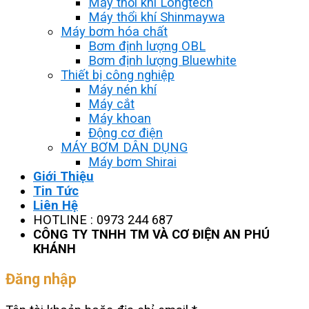
Máy thổi khí Longtech
Máy thổi khí Shinmaywa
Máy bơm hóa chất
Bơm định lượng OBL
Bơm định lượng Bluewhite
Thiết bị công nghiệp
Máy nén khí
Máy cắt
Máy khoan
Động cơ điện
MÁY BƠM DÂN DỤNG
Máy bơm Shirai
Giới Thiệu
Tin Tức
Liên Hệ
HOTLINE : 0973 244 687
CÔNG TY TNHH TM VÀ CƠ ĐIỆN AN PHÚ
KHÁNH
Đăng nhập