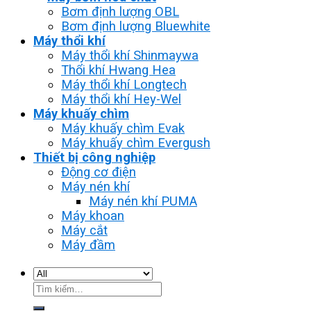
Bơm định lượng OBL
Bơm định lượng Bluewhite
Máy thổi khí
Máy thổi khí Shinmaywa
Thổi khí Hwang Hea
Máy thổi khí Longtech
Máy thổi khí Hey-Wel
Máy khuấy chìm
Máy khuấy chìm Evak
Máy khuấy chìm Evergush
Thiết bị công nghiệp
Động cơ điện
Máy nén khí
Máy nén khí PUMA
Máy khoan
Máy cắt
Máy đầm
Tìm
kiếm: