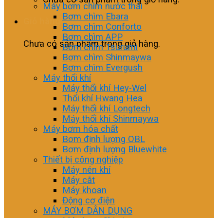
Máy bơm chìm nước thải
Bơm chìm Ebara
Giỏ hàng
Bơm chìm Conforto
Bơm chìm APP
Chưa có sản phẩm trong giỏ hàng.
Bơm chìm Tsurumi
Bơm chìm Shinmaywa
Bơm chìm Evergush
Máy thổi khí
Máy thổi khí Hey-Wel
Thổi khí Hwang Hea
Máy thổi khí Longtech
Máy thổi khí Shinmaywa
Máy bơm hóa chất
Bơm định lượng OBL
Bơm định lượng Bluewhite
Thiết bị công nghiệp
Máy nén khí
Máy cắt
Máy khoan
Động cơ điện
MÁY BƠM DÂN DỤNG