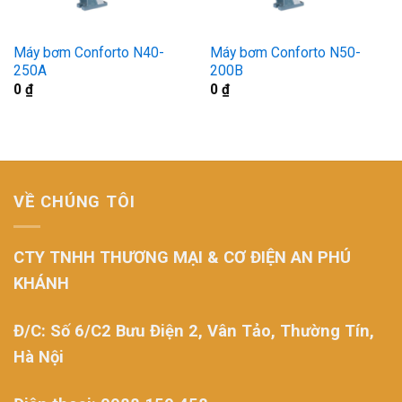
Máy bơm Conforto N40-
Máy bơm Conforto N50-
250A
200B
0
₫
0
₫
VỀ CHÚNG TÔI
CTY TNHH THƯƠNG MẠI & CƠ ĐIỆN AN PHÚ
KHÁNH
Đ/C: Số 6/C2 Bưu Điện 2, Vân Tảo, Thường Tín,
Hà Nội