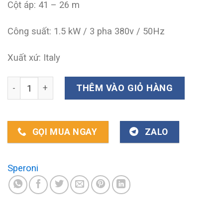
Cột áp: 41 – 26 m
Công suất: 1.5 kW / 3 pha 380v / 50Hz
Xuất xứ: Italy
Máy bơm trục đứng Speroni VS8-4 số lượng
THÊM VÀO GIỎ HÀNG
GỌI MUA NGAY
ZALO
Speroni