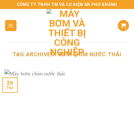
Skip
CÔNG TY TNHH TM VÀ CƠ ĐIỆN AN PHÚ KHÁNH
to
content
TAG ARCHIVES:
BƠM CHÌM NƯỚC THẢI
26
Th2